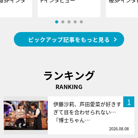
香SPインタ
Pインタビュー
桜SPイ
ピックアップ記事をもっと見る
ランキング
RANKING
1
伊藤沙莉、芦田愛菜が好きす
ぎて目を合わせられない…
『博士ちゃん…
2026.08.08