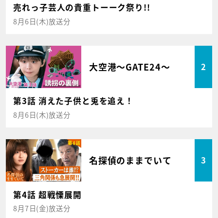
売れっ子芸人の貴重トーーク祭り!!
8月6日(木)放送分
大空港～GATE24～
2
第3話 消えた子供と兎を追え！
8月6日(木)放送分
名探偵のままでいて
3
第4話 超戦慄展開
8月7日(金)放送分