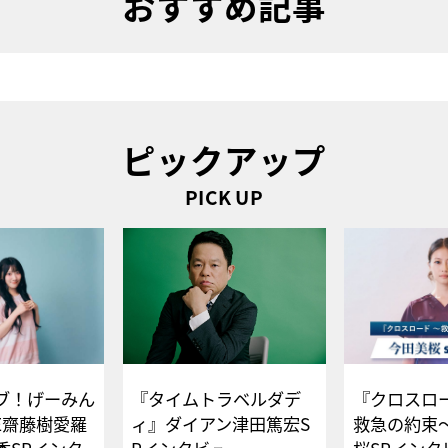
おすすめ記事
ピックアップ
PICK UP
ブ！げーみん
『タイムトラベルダデ
『クロスロー
E齋藤樹愛羅
ィ』ダイアン津田篤宏S
救急の約束