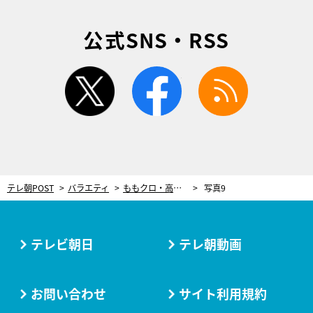
公式SNS・RSS
twitter
facebook
rss
テレ朝POST
バラエティ
ももクロ・高城れに「国語が得意です」小説家・加賀翔（かが屋）に勝てるか!?
写真9
テレビ朝日
テレ朝動画
お問い合わせ
サイト利用規約