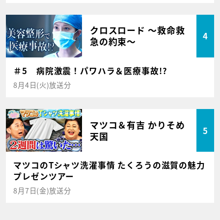
クロスロード ～救命救
4
急の約束～
＃5 病院激震！パワハラ＆医療事故!?
8月4日(火)放送分
マツコ＆有吉 かりそめ
5
天国
マツコのTシャツ洗濯事情 たくろうの滋賀の魅力
プレゼンツアー
8月7日(金)放送分