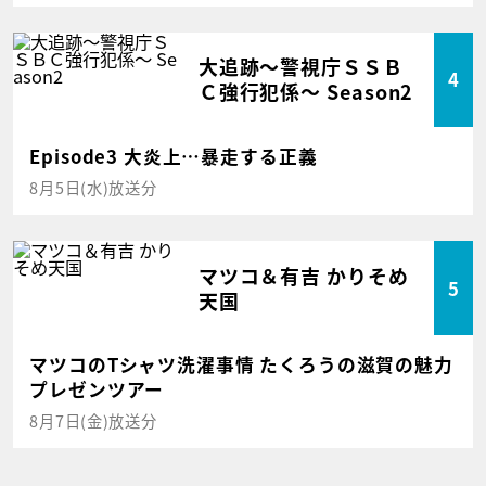
大追跡～警視庁ＳＳＢ
4
Ｃ強行犯係～ Season2
Episode3 大炎上…暴走する正義
8月5日(水)放送分
マツコ＆有吉 かりそめ
5
天国
マツコのTシャツ洗濯事情 たくろうの滋賀の魅力
プレゼンツアー
8月7日(金)放送分