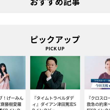
おすすめ記事
ピックアップ
PICK UP
ブ！げーみん
『タイムトラベルダデ
『クロスロー
E齋藤樹愛羅
ィ』ダイアン津田篤宏S
救急の約束