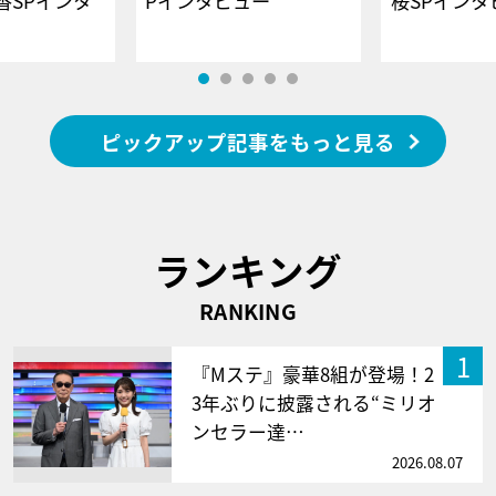
香SPインタ
Pインタビュー
桜SPイ
ピックアップ記事をもっと見る
ランキング
RANKING
1
『Mステ』豪華8組が登場！2
3年ぶりに披露される“ミリオ
ンセラー達…
2026.08.07