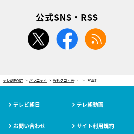
公式SNS・RSS
twitter
facebook
rss
テレ朝POST
バラエティ
ももクロ・高城れに「国語が得意です」小説家・加賀翔（かが屋）に勝てるか!?
写真7
テレビ朝日
テレ朝動画
お問い合わせ
サイト利用規約