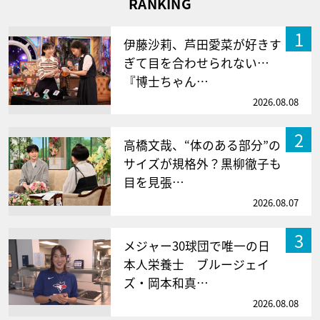
RANKING
1
伊藤沙莉、芦田愛菜が好きす
ぎて目を合わせられない…
『博士ちゃん…
2026.08.08
2
高橋文哉、“体のある部分”の
サイズが規格外？黒柳徹子も
目を見張…
2026.08.07
3
メジャー30球団で唯一の日
本人栄養士 ブルージェイ
ズ・岡本和真…
2026.08.08