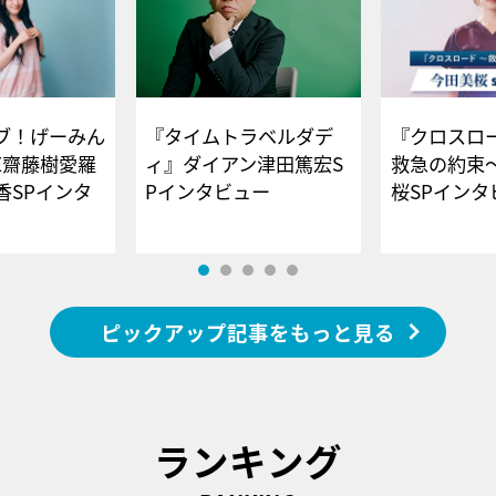
ブ！げーみん
『タイムトラベルダデ
『クロスロー
E齋藤樹愛羅
ィ』ダイアン津田篤宏S
救急の約束
香SPインタ
Pインタビュー
桜SPイ
ピックアップ記事をもっと見る
ランキング