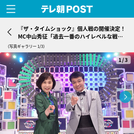
menu
テレ朝POST
『ザ・タイムショック』個人戦の開催決定！
MC中山秀征「過去一番のハイレベルな戦
い」
（写真ギャラリー 1/3）
1/3