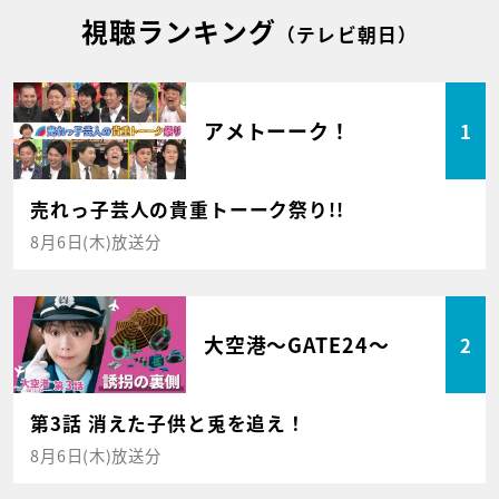
視聴ランキング
（テレビ朝日）
アメトーーク！
1
売れっ子芸人の貴重トーーク祭り!!
8月6日(木)放送分
大空港～GATE24～
2
第3話 消えた子供と兎を追え！
8月6日(木)放送分