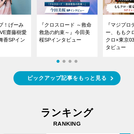
ブ！げーみ
『クロスロード ～救命
『マジプロ
VE齋藤樹愛
救急の約束～』今田美
ー、ももク
舞香SPイン
桜SPインタビュー
クロ×東京0
タビュー
ピックアップ記事をもっと見る
ランキング
RANKING