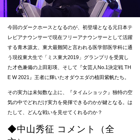
今回のダークホースとなるのが、初登場となる元日本テ
レビアナウンサーで現在フリーアナウンサーとして活躍
する青木源太、東大最難関と言われる医学部医学科に通
う現役東大生で「ミス東大2019」グランプリを受賞し
た才色兼備の上田彩瑛、そして『女芸人No.1決定戦 TH
E W 2021』王者に輝いたオダウエダの植田紫帆たち。
その実力は未知数な上に、『タイムショック』独特の空
気の中でどれだけ実力を発揮できるのかが鍵となる。は
たして、どんな戦いを見せてくれるのか？
◆中山秀征 コメント（全