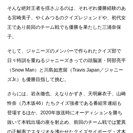
そんな絶対王者を揺さぶるのは、それぞれ優勝経験のあ
る宮崎美子、やくみつるのクイズレジェンドや、初代女
王であり前回のチーム戦でも優勝を果たした三浦奈保
子。
そして、ジャニーズのメンバーで作られたクイズ部で
日々特訓を重ねるジャニーズきっての頭脳派・阿部亮平
（Snow Man）と川島如恵留（Travis Japan／ジャニー
ズJr.）も優勝目指して挑む。
さらには、岩永徹也、えなりかずき、天明麻衣子、山崎
怜奈（乃木坂46）たちクイズ強者である番組常連組も
登場するほか、2020年放送時にオーディションを勝ち
抜いて本戦出場の座を射止め、前回のチーム戦では驚異
の正解率でスタジオを沸かせたクイズサイボーグ・才木