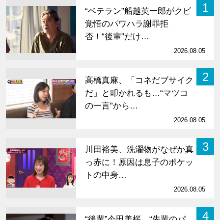
1
“ベテラン”船越英一郎がクビ
覚悟のパワハラ謝罪拒
否！“後輩”だけ…
2026.08.05
2
高橋真麻、「コネだブサイク
だ」と叩かれるも…“マツコ
の一言”から…
2026.08.05
3
川田裕美、洗濯物がなぜか真
っ赤に！原因は息子のポケッ
トの中身…
2026.08.05
4
“後輩”今田美桜、“先輩のパ