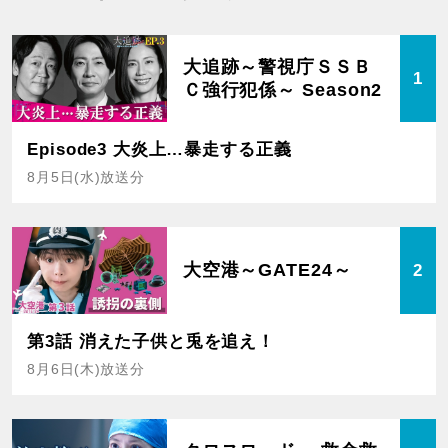
大追跡～警視庁ＳＳＢ
1
Ｃ強行犯係～ Season2
Episode3 大炎上…暴走する正義
8月5日(水)放送分
大空港～GATE24～
2
第3話 消えた子供と兎を追え！
8月6日(木)放送分