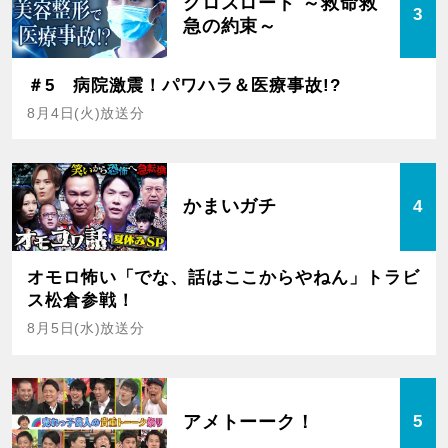
クロスロード ～救命救
3
急の約束～
＃5 病院激震！パワハラ＆医療事故!?
8月4日(火)放送分
かまいガチ
4
オモロ怖い「でな、話はここからやねん」トラビ
ス松倉参戦！
8月5日(水)放送分
アメトーーク！
5