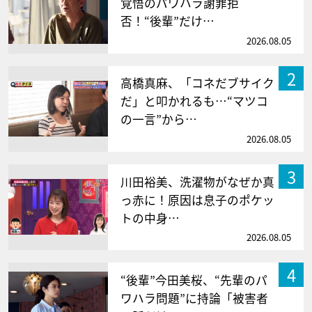
覚悟のパワハラ謝罪拒
否！“後輩”だけ…
2026.08.05
2
高橋真麻、「コネだブサイク
だ」と叩かれるも…“マツコ
の一言”から…
2026.08.05
3
川田裕美、洗濯物がなぜか真
っ赤に！原因は息子のポケッ
トの中身…
2026.08.05
4
“後輩”今田美桜、“先輩のパ
ワハラ問題”に持論「被害者