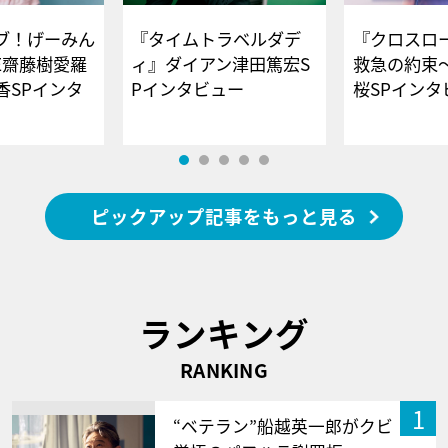
ブ！げーみん
『タイムトラベルダデ
『クロスロー
E齋藤樹愛羅
ィ』ダイアン津田篤宏S
救急の約束
香SPインタ
Pインタビュー
桜SPイ
ピックアップ記事をもっと見る
ランキング
RANKING
1
“ベテラン”船越英一郎がクビ