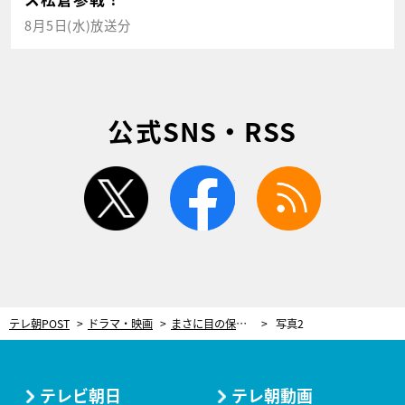
8月5日(水)放送分
公式SNS・RSS
twitter
facebook
rss
テレ朝POST
ドラマ・映画
まさに目の保養！『もしイケ』主要キャスト6人がイケメンすぎる“横顔”披露
写真2
テレビ朝日
テレ朝動画