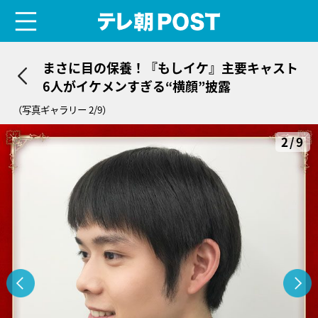
menu
テレ朝POST
まさに目の保養！『もしイケ』主要キャスト
6人がイケメンすぎる“横顔”披露
（写真ギャラリー 2/9）
2/9