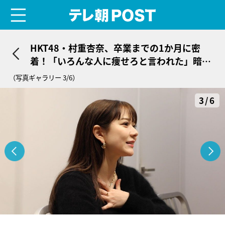
menu
テレ朝POST
HKT48・村重杏奈、卒業までの1か月に密
着！「いろんな人に痩せろと言われた」暗黒
時代を告白
（写真ギャラリー 3/6）
3/6