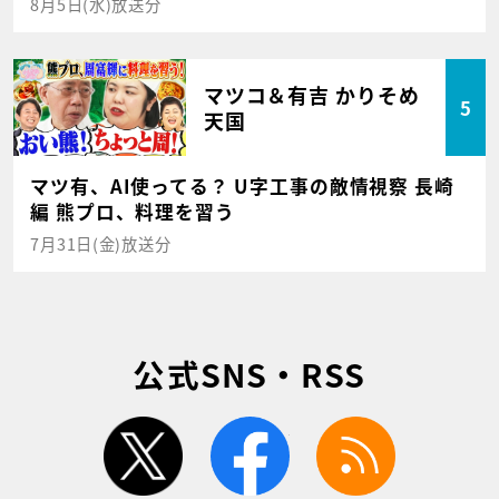
8月5日(水)放送分
マツコ＆有吉 かりそめ
5
天国
マツ有、AI使ってる？ U字工事の敵情視察 長崎
編 熊プロ、料理を習う
7月31日(金)放送分
公式SNS・RSS
twitter
facebook
rss