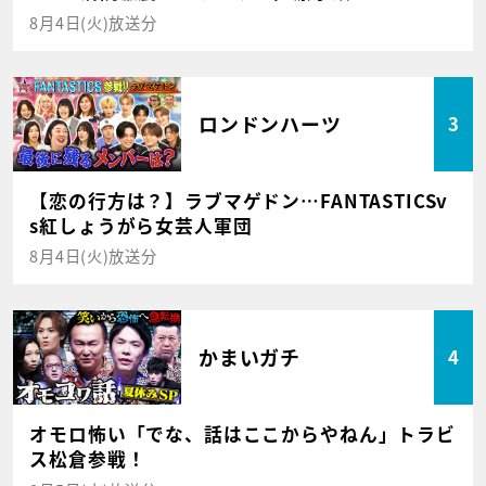
8月4日(火)放送分
ロンドンハーツ
3
【恋の行方は？】ラブマゲドン…FANTASTICSv
s紅しょうがら女芸人軍団
8月4日(火)放送分
かまいガチ
4
オモロ怖い「でな、話はここからやねん」トラビ
ス松倉参戦！