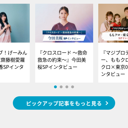
ブ！げーみん
『クロスロード ～救命
『マジプロ
E齋藤樹愛羅
救急の約束～』今田美
ー、ももク
香SPインタ
桜SPインタビュー
クロ×東京0
ンタビュー
ピックアップ記事をもっと見る