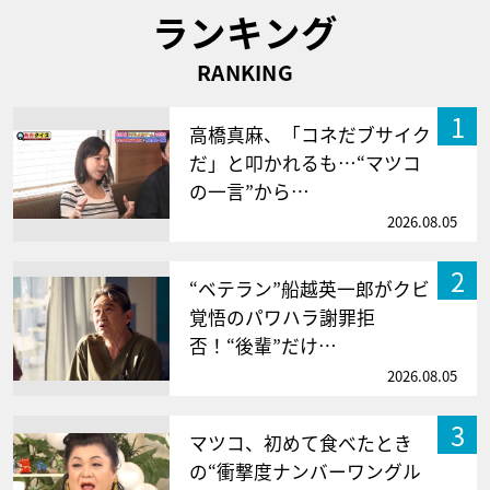
ランキング
RANKING
1
高橋真麻、「コネだブサイク
だ」と叩かれるも…“マツコ
の一言”から…
2026.08.05
2
“ベテラン”船越英一郎がクビ
覚悟のパワハラ謝罪拒
否！“後輩”だけ…
2026.08.05
3
マツコ、初めて食べたとき
の“衝撃度ナンバーワングル