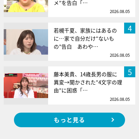
メ”を告白「…
2026.08.05
4
若槻千夏、家族にはあるの
に…家で自分だけ“ないも
の”告白 あわや…
2026.08.05
5
藤本美貴、14歳長男の服に
異変→聞かされた“4文字の理
由”に困惑「…
2026.08.05
もっと見る