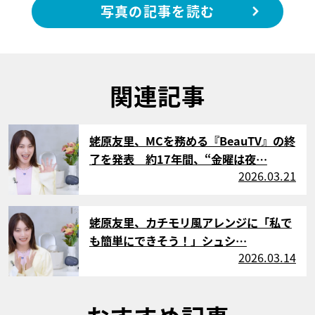
写真の記事を読む
関連記事
サムネイル
蛯原友里、MCを務める『BeauTV』の終
了を発表 約17年間、“金曜は夜…
2026.03.21
サムネイル
蛯原友里、カチモリ風アレンジに「私で
も簡単にできそう！」シュシ…
2026.03.14