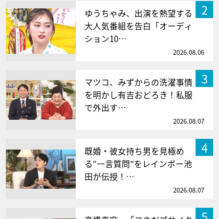
2
ゆうちゃみ、出演を熱望する
大人気番組を告白「オーディ
ション10…
2026.08.06
3
マツコ、みずからの洗濯事情
を明かし有吉おどろき！私服
で外出す…
2026.08.07
4
既婚・彼女持ち男を見極め
る“一言質問”をレインボー池
田が伝授！…
2026.08.07
5