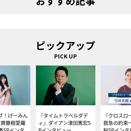
おすすめ記事
ピックアップ
PICK UP
ブ！げーみん
『タイムトラベルダデ
『クロスロー
E齋藤樹愛羅
ィ』ダイアン津田篤宏S
救急の約束
香SPインタ
Pインタビュー
桜SPイ