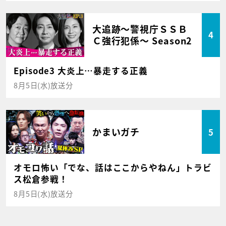
大追跡～警視庁ＳＳＢ
4
Ｃ強行犯係～ Season2
Episode3 大炎上…暴走する正義
8月5日(水)放送分
かまいガチ
5
オモロ怖い「でな、話はここからやねん」トラビ
ス松倉参戦！
8月5日(水)放送分