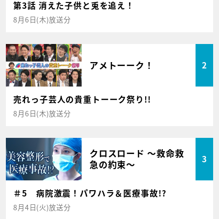
第3話 消えた子供と兎を追え！
8月6日(木)放送分
アメトーーク！
2
売れっ子芸人の貴重トーーク祭り!!
8月6日(木)放送分
クロスロード ～救命救
3
急の約束～
＃5 病院激震！パワハラ＆医療事故!?
8月4日(火)放送分