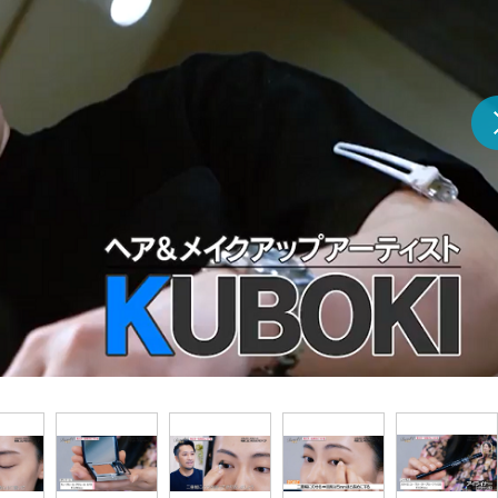
『アイ＝ラブ！げーみん
E齋藤樹愛羅＆佐々木舞
ビュー