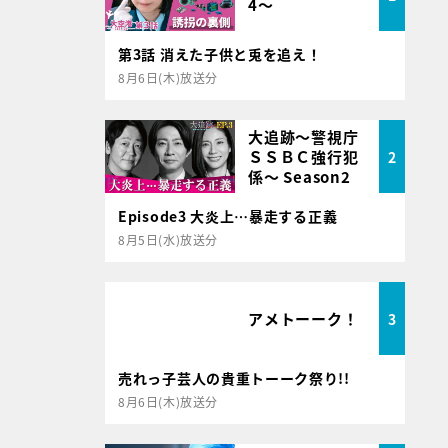
4～
第3話 消えた子供と兎を追え！
8月6日(木)放送分
大追跡～警視庁
ＳＳＢＣ強行犯
2
係～ Season2
Episode3 大炎上…暴走する正義
8月5日(水)放送分
アメトーーク！
3
売れっ子芸人の貴重トーーク祭り!!
8月6日(木)放送分