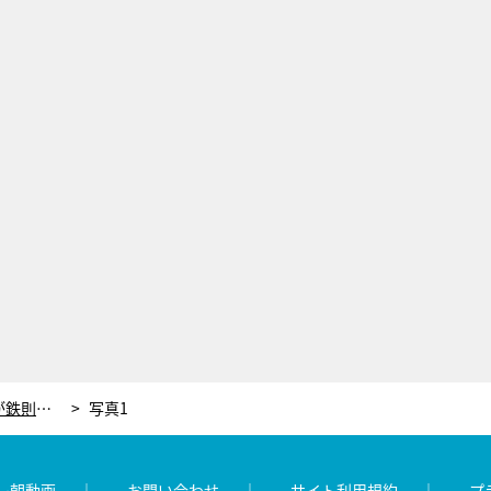
チークは「骨格にあわせてのせる」のが鉄則！くすみカラーがポイントの冬メイク
写真1
レ朝動画
お問い合わせ
サイト利用規約
プ