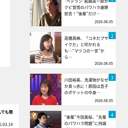
“ベテラン”船越英一郎が
クビ覚悟のパワハラ謝罪
拒否！“後輩”だけ…
2026.08.05
2
高橋真麻、「コネだブサ
イクだ」と叩かれる
も…“マツコの一言”か
ら…
2026.08.05
3
川田裕美、洗濯物がなぜ
か真っ赤に！原因は息子
のポケットの中身…
2026.08.05
私でも簡
4
“後輩”今田美桜、“先輩
のパワハラ問題”に持論
6.03.14