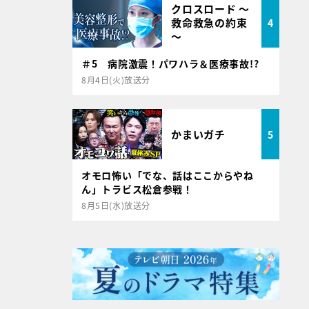
クロスロード ～
救命救急の約束
4
～
＃5 病院激震！パワハラ＆医療事故!?
8月4日(火)放送分
かまいガチ
5
オモロ怖い「でな、話はここからやね
ん」トラビス松倉参戦！
8月5日(水)放送分