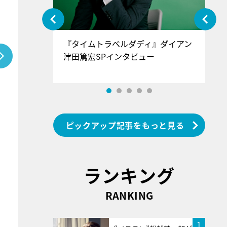
ぐ』＝LOV
『タイムトラベルダディ』ダイアン
『
香SPインタ
津田篤宏SPインタビュー
～
ピックアップ記事をもっと見る
ランキング
RANKING
1