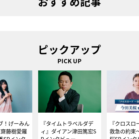
おすすめ記事
ピックアップ
PICK UP
ブ！げーみん
『タイムトラベルダデ
『クロスロー
E齋藤樹愛羅
ィ』ダイアン津田篤宏S
救急の約束
香SPインタ
Pインタビュー
桜SPイ