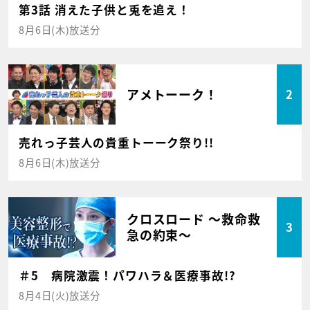
第3話 消えた子供と兎を追え！
8月6日(木)放送分
アメトーーク！
2
売れっ子芸人の貴重トーーク祭り!!
8月6日(木)放送分
クロスロード ～救命救
3
急の約束～
＃5 病院激震！パワハラ＆医療事故!?
8月4日(火)放送分