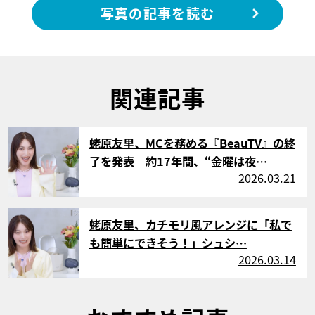
写真の記事を読む
関連記事
サムネイル
蛯原友里、MCを務める『BeauTV』の終
了を発表 約17年間、“金曜は夜…
2026.03.21
サムネイル
蛯原友里、カチモリ風アレンジに「私で
も簡単にできそう！」シュシ…
2026.03.14