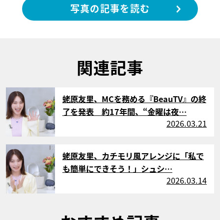
写真の記事を読む
関連記事
サムネイル
蛯原友里、MCを務める『BeauTV』の終
了を発表 約17年間、“金曜は夜…
2026.03.21
サムネイル
蛯原友里、カチモリ風アレンジに「私で
も簡単にできそう！」シュシ…
2026.03.14