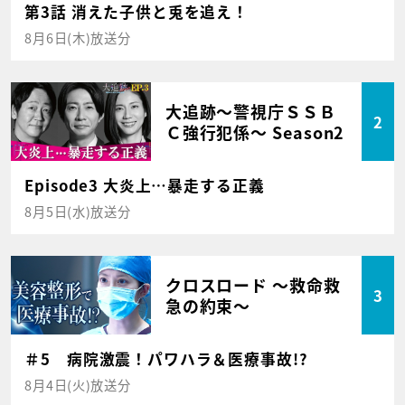
第3話 消えた子供と兎を追え！
8月6日(木)放送分
大追跡～警視庁ＳＳＢ
2
Ｃ強行犯係～ Season2
Episode3 大炎上…暴走する正義
8月5日(水)放送分
クロスロード ～救命救
3
急の約束～
＃5 病院激震！パワハラ＆医療事故!?
8月4日(火)放送分