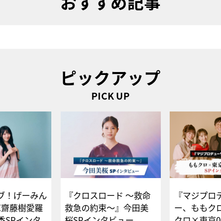
おすすめ記事
ピックアップ
PICK UP
ブ！げーみん
『クロスロード ～救命
『マジプロ
E齋藤樹愛羅
救急の約束～』今田美
ー、ももク
香SPインタ
桜SPインタビュー
クロ×東京0