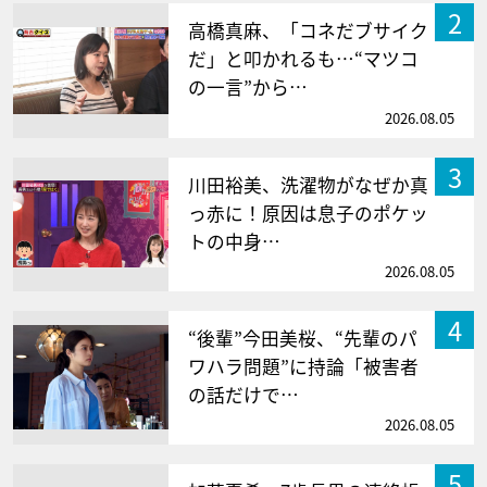
2
高橋真麻、「コネだブサイク
だ」と叩かれるも…“マツコ
の一言”から…
2026.08.05
3
川田裕美、洗濯物がなぜか真
っ赤に！原因は息子のポケッ
トの中身…
2026.08.05
4
“後輩”今田美桜、“先輩のパ
ワハラ問題”に持論「被害者
の話だけで…
2026.08.05
5