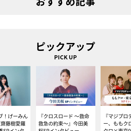
おすすめ記事
ピックアップ
PICK UP
ブ！げーみん
『クロスロード ～救命
『マジプロ
E齋藤樹愛羅
救急の約束～』今田美
ー、ももク
香SPインタ
桜SPインタビュー
クロ×東京0