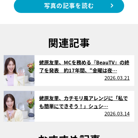
写真の記事を読む
関連記事
サムネイル
蛯原友里、MCを務める『BeauTV』の終
了を発表 約17年間、“金曜は夜…
2026.03.21
サムネイル
蛯原友里、カチモリ風アレンジに「私で
も簡単にできそう！」シュシ…
2026.03.14