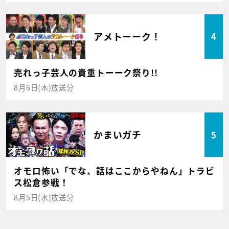
アメトーーク！
4
売れっ子芸人の貴重トーーク祭り!!
8月6日(木)放送分
かまいガチ
5
オモロ怖い「でな、話はここからやねん」トラビ
ス松倉参戦！
8月5日(水)放送分