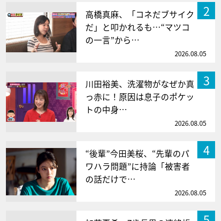
2
高橋真麻、「コネだブサイク
だ」と叩かれるも…“マツコ
の一言”から…
2026.08.05
3
川田裕美、洗濯物がなぜか真
っ赤に！原因は息子のポケッ
トの中身…
2026.08.05
4
“後輩”今田美桜、“先輩のパ
ワハラ問題”に持論「被害者
の話だけで…
2026.08.05
5