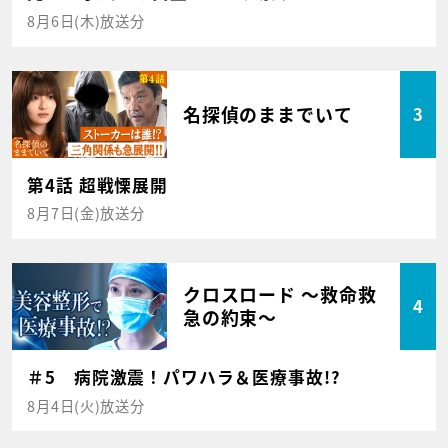
8月6日(木)放送分
名探偵のままでいて
3
第4話 超戦慄展開
8月7日(金)放送分
クロスロード ～救命救
4
急の約束～
＃5 病院激震！パワハラ＆医療事故!?
8月4日(火)放送分