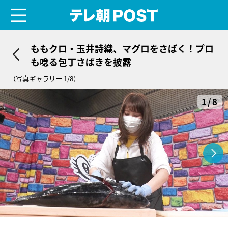
menu
テレ朝POST
ももクロ・玉井詩織、マグロをさばく！プロ
も唸る包丁さばきを披露
（写真ギャラリー 1/8）
1/8