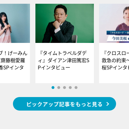
ブ！げーみん
『タイムトラベルダデ
『クロスロー
E齋藤樹愛羅
ィ』ダイアン津田篤宏S
救急の約束
香SPインタ
Pインタビュー
桜SPイ
ピックアップ記事をもっと見る