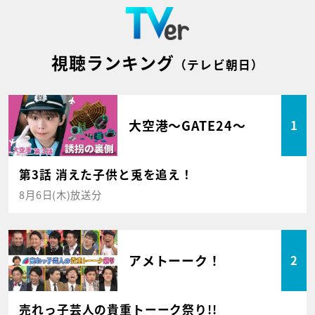
視聴ランキング
（テレビ朝日）
大空港～GATE24～
1
第3話 消えた子供と兎を追え！
8月6日(木)放送分
アメトーーク！
2
売れっ子芸人の貴重トーーク祭り!!