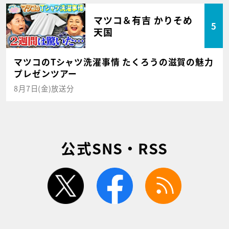
マツコ＆有吉 かりそめ
5
天国
マツコのTシャツ洗濯事情 たくろうの滋賀の魅力
プレゼンツアー
8月7日(金)放送分
公式SNS・RSS
twitter
facebook
rss