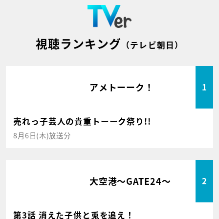
視聴ランキング
（テレビ朝日）
アメトーーク！
1
売れっ子芸人の貴重トーーク祭り!!
8月6日(木)放送分
大空港～GATE24～
2
第3話 消えた子供と兎を追え！