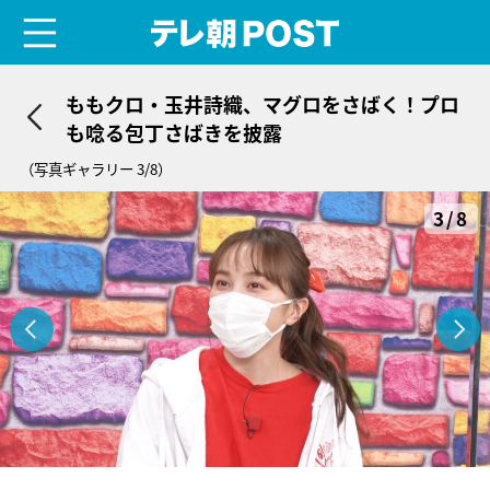
menu
テレ朝POST
ももクロ・玉井詩織、マグロをさばく！プロ
も唸る包丁さばきを披露
（写真ギャラリー 3/8）
3/8