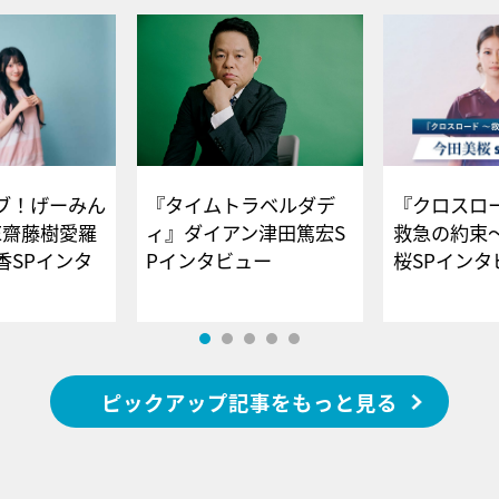
ブ！げーみん
『タイムトラベルダデ
『クロスロー
E齋藤樹愛羅
ィ』ダイアン津田篤宏S
救急の約束
香SPインタ
Pインタビュー
桜SPイ
ピックアップ記事をもっと見る