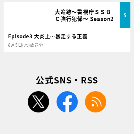
大追跡～警視庁ＳＳＢ
5
Ｃ強行犯係～ Season2
Episode3 大炎上…暴走する正義
8月5日(水)放送分
公式SNS・RSS
twitter
facebook
rss