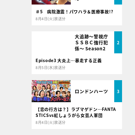
＃5 病院激震！パワハラ＆医療事故!?
8月4日(火)放送分
大追跡～警視庁
ＳＳＢＣ強行犯
2
係～ Season2
Episode3 大炎上…暴走する正義
8月5日(水)放送分
ロンドンハーツ
3
【恋の行方は？】ラブマゲドン…FANTA
STICSvs紅しょうがら女芸人軍団
8月4日(火)放送分