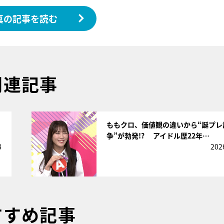
真の記事を読む
関連記事
サムネイル
ももクロ、価値観の違いから“誕プレ
争”が勃発!? アイドル歴22年…
8
202
すすめ記事