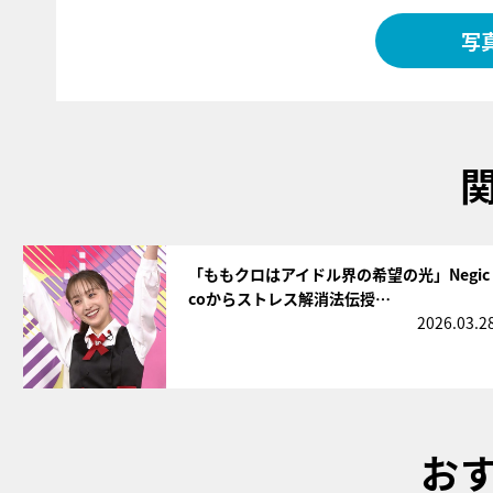
写
サムネイル
「ももクロはアイドル界の希望の光」Negic
coからストレス解消法伝授…
2026.03.2
お