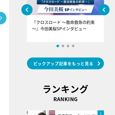
ぐ』＝LOV
『クロスロード ～救命救急の約束
『
香SPインタ
～』今田美桜SPインタビュー
ロ
ン
ピックアップ記事をもっと見る
ランキング
RANKING
1