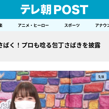
テレ
楽
アニメ・ヒーロー
スポーツ
アナウ
さばく！プロも唸る包丁さばきを披露
5/8