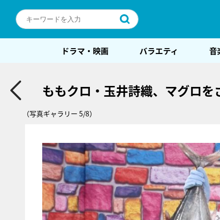
ドラマ・映画
バラエティ
音
ももクロ・玉井詩織、マグロを
（写真ギャラリー 5/8）