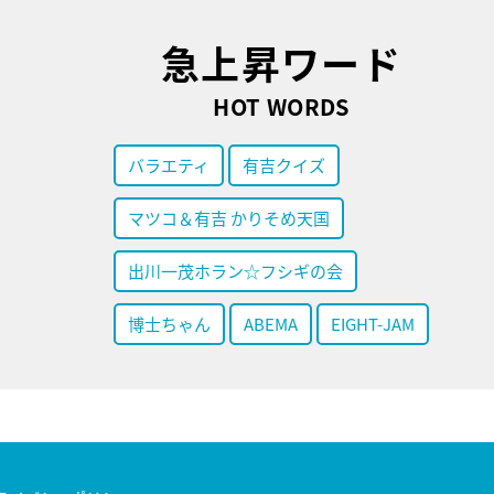
急上昇ワード
HOT WORDS
バラエティ
有吉クイズ
マツコ＆有吉 かりそめ天国
出川一茂ホラン☆フシギの会
博士ちゃん
ABEMA
EIGHT-JAM