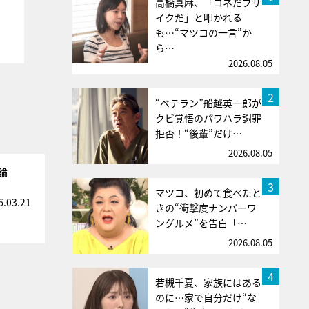
高橋真麻、「コネだブサ
イクだ」と叩かれる
も…“マツコの一言”か
ら…
2026.08.05
2
“ベテラン”船越英一郎が
クビ覚悟のパワハラ謝罪
拒否！“後輩”だけ…
2026.08.05
論
3
マツコ、初めて食べたと
6.03.21
きの“衝撃度ナンバーワ
ングルメ”を告白「…
2026.08.05
4
若槻千夏、家族にはある
のに…家で自分だけ“な