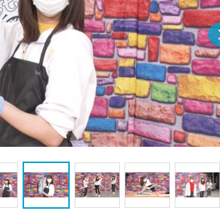
『アイ＝ラブ！げーみん
E齋藤樹愛羅＆佐々木舞
ビュー