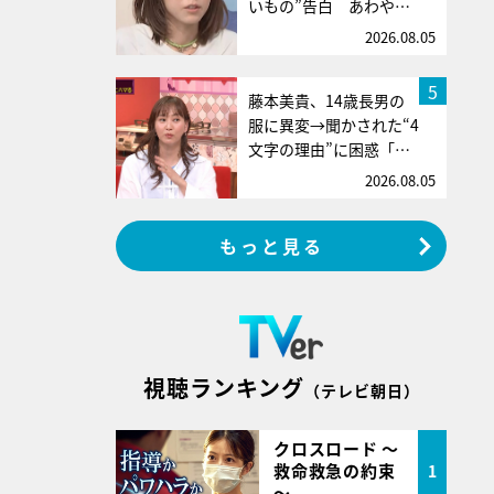
いもの”告白 あわや…
2026.08.05
5
藤本美貴、14歳長男の
服に異変→聞かされた“4
文字の理由”に困惑「…
2026.08.05
もっと見る
視聴ランキング
（テレビ朝日）
クロスロード ～
救命救急の約束
1
～