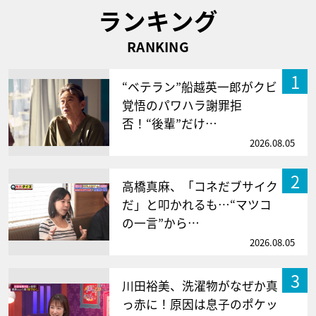
ランキング
RANKING
1
“ベテラン”船越英一郎がクビ
覚悟のパワハラ謝罪拒
否！“後輩”だけ…
2026.08.05
2
高橋真麻、「コネだブサイク
だ」と叩かれるも…“マツコ
の一言”から…
2026.08.05
3
川田裕美、洗濯物がなぜか真
っ赤に！原因は息子のポケッ