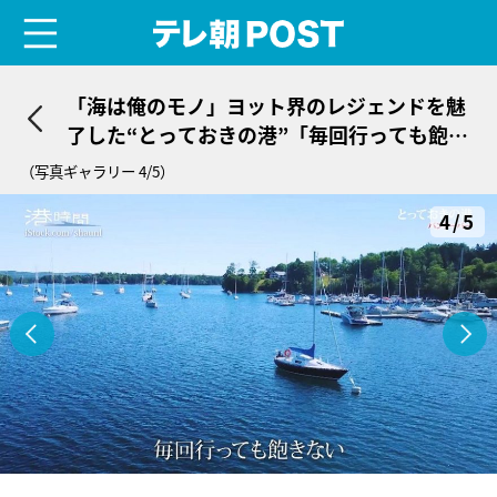
menu
テレ朝POST
「海は俺のモノ」ヨット界のレジェンドを魅
了した“とっておきの港”「毎回行っても飽き
ない」
（写真ギャラリー 4/5）
4/5