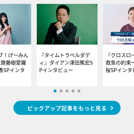
ブ！げーみん
『タイムトラベルダデ
『クロスロー
E齋藤樹愛羅
ィ』ダイアン津田篤宏S
救急の約束
香SPインタ
Pインタビュー
桜SPイ
ピックアップ記事をもっと見る