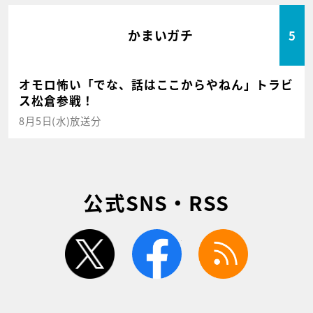
かまいガチ
5
オモロ怖い「でな、話はここからやねん」トラビ
ス松倉参戦！
8月5日(水)放送分
公式SNS・RSS
twitter
facebook
rss