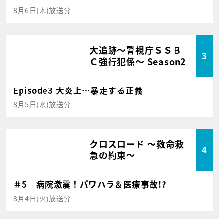
8月6日(木)放送分
大追跡～警視庁ＳＳＢ
3
Ｃ強行犯係～ Season2
Episode3 大炎上…暴走する正義
8月5日(水)放送分
クロスロード ～救命救
4
急の約束～
＃5 病院激震！パワハラ＆医療事故!?
8月4日(火)放送分