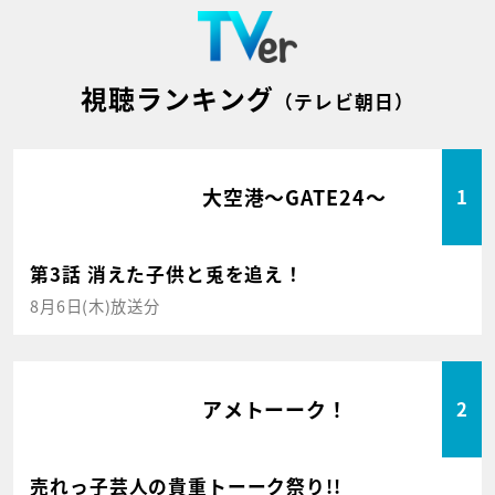
視聴ランキング
（テレビ朝日）
大空港～GATE24～
1
第3話 消えた子供と兎を追え！
8月6日(木)放送分
アメトーーク！
2
売れっ子芸人の貴重トーーク祭り!!