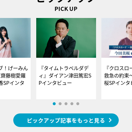
PICK UP
ブ！げーみん
『タイムトラベルダデ
『クロスロー
E齋藤樹愛羅
ィ』ダイアン津田篤宏S
救急の約束
香SPインタ
Pインタビュー
桜SPイ
ピックアップ記事をもっと見る