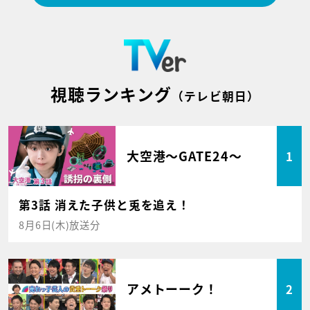
視聴ランキング
（テレビ朝日）
大空港～GATE24～
1
第3話 消えた子供と兎を追え！
8月6日(木)放送分
アメトーーク！
2