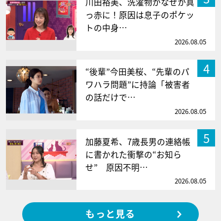
川田裕美、洗濯物がなぜか真
っ赤に！原因は息子のポケッ
トの中身…
2026.08.05
4
“後輩”今田美桜、“先輩のパ
ワハラ問題”に持論「被害者
の話だけで…
2026.08.05
5
加藤夏希、7歳長男の連絡帳
に書かれた衝撃の“お知ら
せ” 原因不明…
2026.08.05
もっと見る