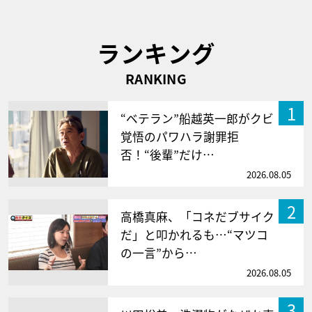
ランキング
RANKING
1
“ベテラン”船越英一郎がクビ
覚悟のパワハラ謝罪拒
否！“後輩”だけ…
2026.08.05
2
高橋真麻、「コネだブサイク
だ」と叩かれるも…“マツコ
の一言”から…
2026.08.05
3