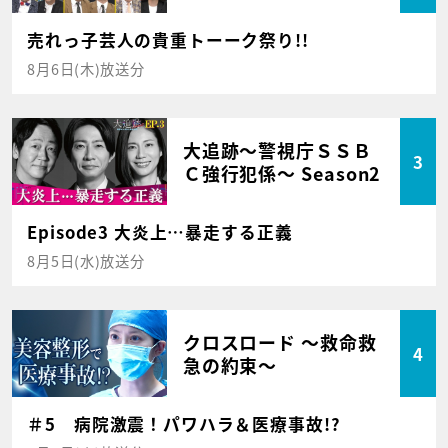
売れっ子芸人の貴重トーーク祭り!!
8月6日(木)放送分
大追跡～警視庁ＳＳＢ
3
Ｃ強行犯係～ Season2
Episode3 大炎上…暴走する正義
8月5日(水)放送分
クロスロード ～救命救
4
急の約束～
＃5 病院激震！パワハラ＆医療事故!?