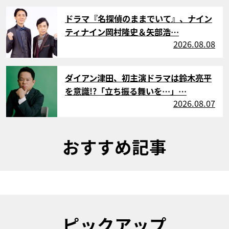
サムネイル
ドラマ『名探偵のままでいて』、ナイン
ティナイン岡村隆史＆矢部浩…
2026.08.08
サムネイル
ダイアン津田、初主演ドラマは鈴木亮平
を意識!?「立ち振る舞いを…」…
2026.08.07
おすすめ記事
ピックアップ