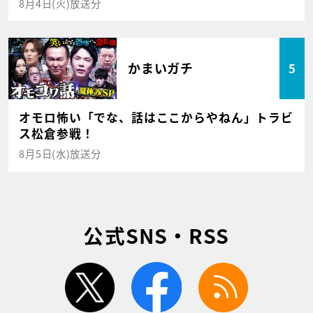
8月4日(火)放送分
かまいガチ
5
オモロ怖い「でな、話はここからやねん」トラビ
ス松倉参戦！
8月5日(水)放送分
公式SNS・RSS
twitter
facebook
rss