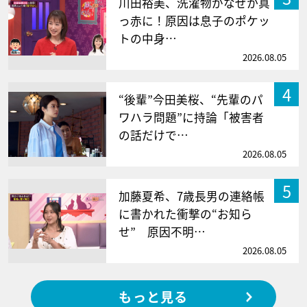
川田裕美、洗濯物がなぜか真
っ赤に！原因は息子のポケッ
トの中身…
2026.08.05
4
“後輩”今田美桜、“先輩のパ
ワハラ問題”に持論「被害者
の話だけで…
2026.08.05
5
加藤夏希、7歳長男の連絡帳
に書かれた衝撃の“お知ら
せ” 原因不明…
2026.08.05
もっと見る