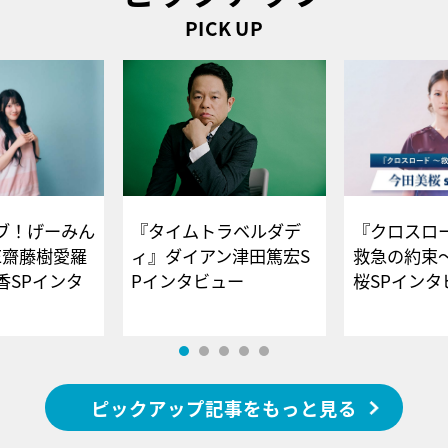
PICK UP
ブ！げーみん
『タイムトラベルダデ
『クロスロー
E齋藤樹愛羅
ィ』ダイアン津田篤宏S
救急の約束
香SPインタ
Pインタビュー
桜SPイ
ピックアップ記事をもっと見る