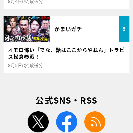
8月4日(火)放送分
かまいガチ
5
オモロ怖い「でな、話はここからやねん」トラビ
ス松倉参戦！
8月5日(水)放送分
公式SNS・RSS
twitter
facebook
rss