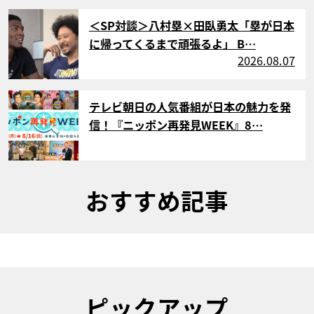
サムネイル
＜SP対談＞八村塁×田臥勇太「塁が日本
に帰ってくるまで頑張るよ」 B…
2026.08.07
サムネイル
テレビ朝日の人気番組が日本の魅力を発
信！『ニッポン再発見WEEK』8…
おすすめ記事
ピックアップ