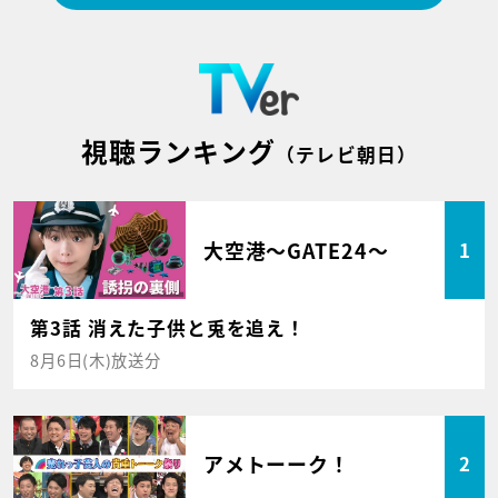
視聴ランキング
（テレビ朝日）
大空港～GATE24～
1
第3話 消えた子供と兎を追え！
8月6日(木)放送分
アメトーーク！
2