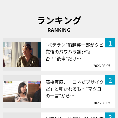
ランキング
RANKING
1
“ベテラン”船越英一郎がクビ
覚悟のパワハラ謝罪拒
否！“後輩”だけ…
2026.08.05
2
高橋真麻、「コネだブサイク
だ」と叩かれるも…“マツコ
の一言”から…
2026.08.05
3