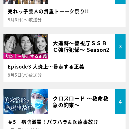
売れっ子芸人の貴重トーーク祭り!!
8月6日(木)放送分
大追跡～警視庁ＳＳＢ
3
Ｃ強行犯係～ Season2
Episode3 大炎上…暴走する正義
8月5日(水)放送分
クロスロード ～救命救
4
急の約束～
＃5 病院激震！パワハラ＆医療事故!?