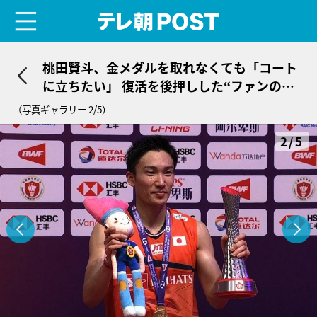
menu
テレ朝POST
桃田賢斗、金メダルを取れなくても「コート
に立ちたい」 復活を後押しした“ファンの声
援”
（写真ギャラリー 2/5）
2/5