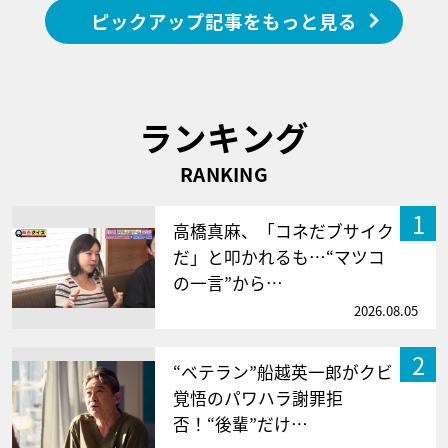
ピックアップ記事をもっと見る
ランキング
RANKING
1
高橋真麻、「コネだブサイク
だ」と叩かれるも…“マツコ
の一言”から…
2026.08.05
2
“ベテラン”船越英一郎がクビ
覚悟のパワハラ謝罪拒
否！“後輩”だけ…