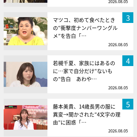
2026.08.05
3
マツコ、初めて食べたとき
の“衝撃度ナンバーワングル
メ”を告白「…
2026.08.05
4
若槻千夏、家族にはあるの
に…家で自分だけ“ないも
の”告白 あわや…
2026.08.05
5
藤本美貴、14歳長男の服に
異変→聞かされた“4文字の理
由”に困惑「…
2026.08.05