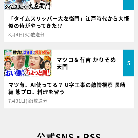
「タイムスリッパー大左衛門」江戸時代から大悟
似の侍がやってきた!?
8月4日(火)放送分
マツコ＆有吉 かりそめ
5
天国
マツ有、AI使ってる？ U字工事の敵情視察 長崎
編 熊プロ、料理を習う
7月31日(金)放送分
公式SNS・RSS