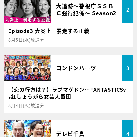
大追跡～警視庁ＳＳＢ
2
Ｃ強行犯係～ Season2
Episode3 大炎上…暴走する正義
8月5日(水)放送分
ロンドンハーツ
3
【恋の行方は？】ラブマゲドン…FANTASTICSv
s紅しょうがら女芸人軍団
8月4日(火)放送分
テレビ千鳥
4