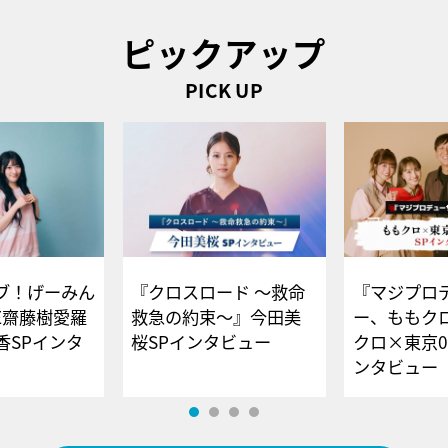
ピックアップ
PICK UP
ブ！げーみん
『クロスロード ～救命
『マジプロ
E齋藤樹愛羅
救急の約束～』今田美
ー、ももク
香SPインタ
桜SPインタビュー
クロ×東京0
ンタビュー