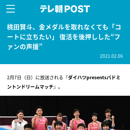
menu
テレ朝POST
桃田賢斗、金メダルを取れなくても「コ
ートに立ちたい」 復活を後押しした“フ
ァンの声援”
2021.02.06
2月7日（日）に放送される『
ダイハツpresentsバドミ
ントンドリームマッチ
』。