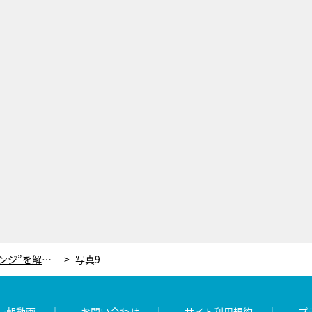
流行りの“リボンを使ったヘアアレンジ”を解説！アレンジに合わせるリップも紹介
写真9
レ朝動画
お問い合わせ
サイト利用規約
プ