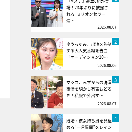
『Mステ』豪華8組が登
場！23年ぶりに披露さ
れる“ミリオンセラー
達…
2026.08.07
2
ゆうちゃみ、出演を熱望
する大人気番組を告白
「オーディション10…
2026.08.06
3
マツコ、みずからの洗濯
事情を明かし有吉おどろ
き！私服で外出す…
2026.08.07
4
既婚・彼女持ち男を見極
める“一言質問”をレイン