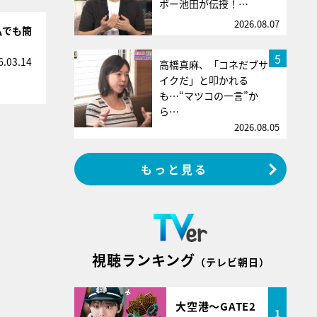
ボー池田が伝授！…
2026.08.07
私でも簡
5
6.03.14
高橋真麻、「コネだブサ
イクだ」と叩かれる
も…“マツコの一言”か
ら…
2026.08.05
もっと見る
視聴ランキング
（テレビ朝日）
大空港～GATE2
1