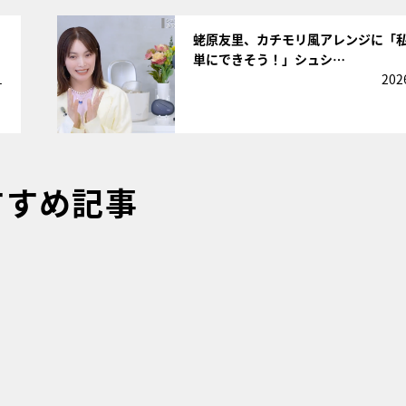
サムネイル
蛯原友里、カチモリ風アレンジに「
単にできそう！」シュシ…
1
202
すすめ記事