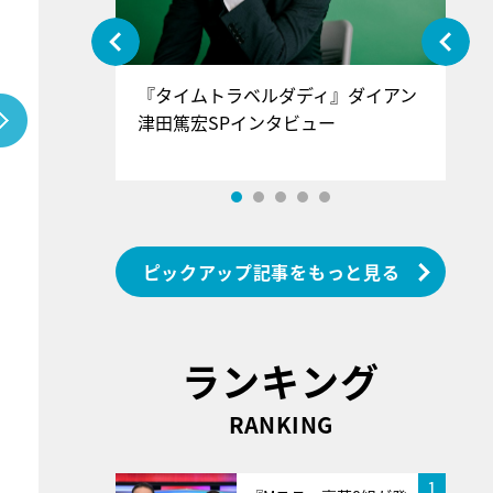
ぐ』＝LOV
『タイムトラベルダディ』ダイアン
『
香SPインタ
津田篤宏SPインタビュー
～
ピックアップ記事をもっと見る
ランキング
RANKING
1