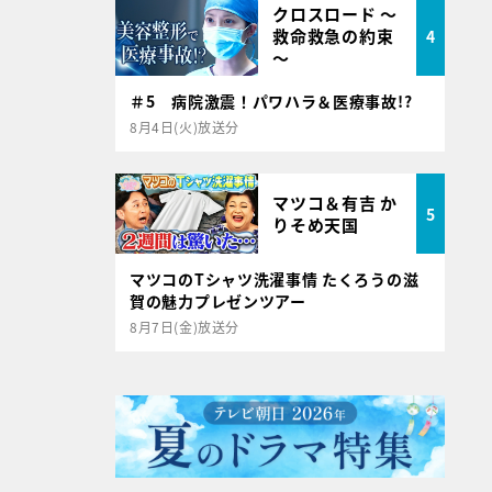
クロスロード ～
救命救急の約束
4
～
＃5 病院激震！パワハラ＆医療事故!?
8月4日(火)放送分
マツコ＆有吉 か
5
りそめ天国
マツコのTシャツ洗濯事情 たくろうの滋
賀の魅力プレゼンツアー
8月7日(金)放送分