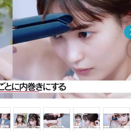
『アイ＝ラブ！げーみん
E齋藤樹愛羅＆佐々木舞
ビュー