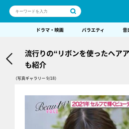
ドラマ・映画
バラエティ
音
流行りの“リボンを使ったヘア
も紹介
（写真ギャラリー 9/18）