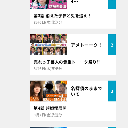
4～
第3話 消えた子供と兎を追え！
8月6日(木)放送分
アメトーーク！
2
売れっ子芸人の貴重トーーク祭り!!
8月6日(木)放送分
名探偵のままで
3
いて
第4話 超戦慄展開
8月7日(金)放送分