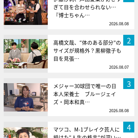
ぎて目を合わせられない…
『博士ちゃん…
2026.08.08
2
高橋文哉、“体のある部分”の
サイズが規格外？黒柳徹子も
目を見張…
2026.08.07
3
メジャー30球団で唯一の日
本人栄養士 ブルージェイ
ズ・岡本和真…
2026.08.08
4
マツコ、M-1ブレイク芸人に
授けた“人生の格言”が深い…