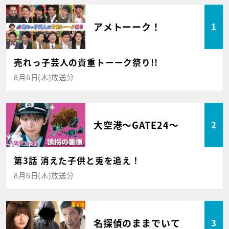
アメトーーク！
1
売れっ子芸人の貴重トーーク祭り!!
8月6日(木)放送分
大空港～GATE24～
2
第3話 消えた子供と兎を追え！
8月6日(木)放送分
名探偵のままでいて
3