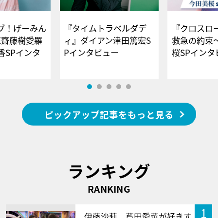
ブ！げーみん
『タイムトラベルダデ
『クロスロー
E齋藤樹愛羅
ィ』ダイアン津田篤宏S
救急の約束
香SPインタ
Pインタビュー
桜SPイ
ピックアップ記事をもっと見る
ランキング
RANKING
1
伊藤沙莉、芦田愛菜が好きす