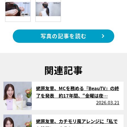
写真の記事を読む
関連記事
サムネイル
蛯原友里、MCを務める『BeauTV』の終
了を発表 約17年間、“金曜は夜…
2026.03.21
サムネイル
蛯原友里、カチモリ風アレンジに「私で