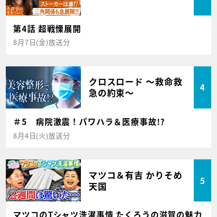
第4話 超戦慄展開
8月7日(金)放送分
クロスロード ～救命救
4
急の約束～
＃5 病院激震！パワハラ＆医療事故!?
8月4日(火)放送分
マツコ＆有吉 かりそめ
5
天国
マツコのTシャツ洗濯事情 たくろうの滋賀の魅力