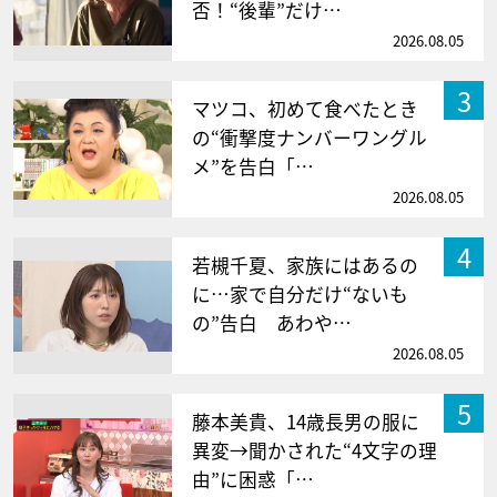
否！“後輩”だけ…
2026.08.05
3
マツコ、初めて食べたとき
の“衝撃度ナンバーワングル
メ”を告白「…
2026.08.05
4
若槻千夏、家族にはあるの
に…家で自分だけ“ないも
の”告白 あわや…
2026.08.05
5
藤本美貴、14歳長男の服に
異変→聞かされた“4文字の理
由”に困惑「…