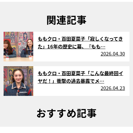
関連記事
サムネイル
ももクロ・百田夏菜子「寂しくなってき
た」16年の歴史に幕、『もも…
2026.04.30
サムネイル
ももクロ・百田夏菜子「こんな最終回イ
ヤだ！」衝撃の過去暴露でメ…
2026.04.23
おすすめ記事