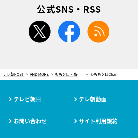
公式SNS・RSS
twitter
facebook
rss
テレ朝POST
AND MORE
ももクロ・高城れに＆玉井詩織が、悶絶！罰ゲームで、“激辛春巻き”の餌食に
©ももクロChan
テレビ朝日
テレ朝動画
お問い合わせ
サイト利用規約