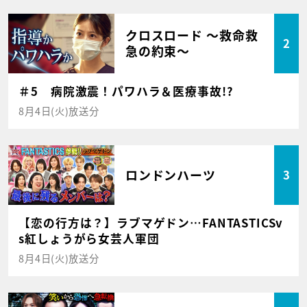
クロスロード ～救命救
2
急の約束～
＃5 病院激震！パワハラ＆医療事故!?
8月4日(火)放送分
ロンドンハーツ
3
【恋の行方は？】ラブマゲドン…FANTASTICSv
s紅しょうがら女芸人軍団
8月4日(火)放送分