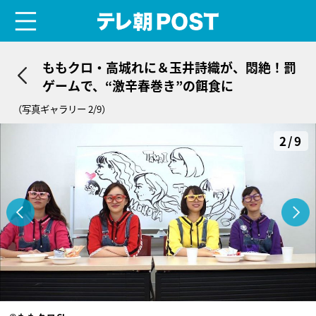
menu
テレ朝POST
ももクロ・高城れに＆玉井詩織が、悶絶！罰
ゲームで、“激辛春巻き”の餌食に
（写真ギャラリー 2/9）
2/9