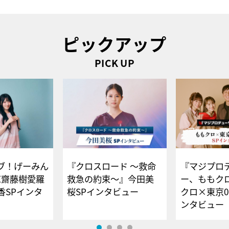
ピックアップ
PICK UP
ブ！げーみん
『クロスロード ～救命
『マジプロ
E齋藤樹愛羅
救急の約束～』今田美
ー、ももク
香SPインタ
桜SPインタビュー
クロ×東京0
ンタビュー