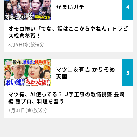
かまいガチ
4
オモロ怖い「でな、話はここからやねん」トラビ
ス松倉参戦！
8月5日(水)放送分
マツコ＆有吉 かりそめ
5
天国
マツ有、AI使ってる？ U字工事の敵情視察 長崎
編 熊プロ、料理を習う
7月31日(金)放送分