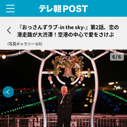
menu
テレ朝POST
『おっさんずラブ-in the sky-』第2話、恋の
滑走路が大渋滞！空港の中心で愛をさけぶ
（写真ギャラリー 6/6）
6/6