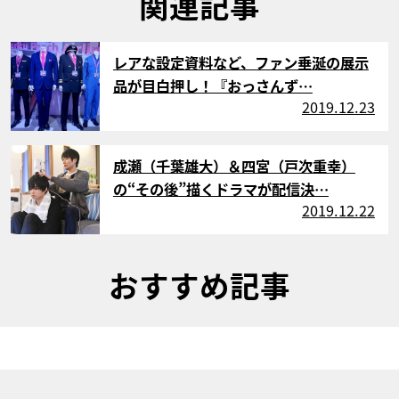
関連記事
サムネイル
レアな設定資料など、ファン垂涎の展示
品が目白押し！『おっさんず…
2019.12.23
サムネイル
成瀬（千葉雄大）＆四宮（戸次重幸）
の“その後”描くドラマが配信決…
2019.12.22
おすすめ記事