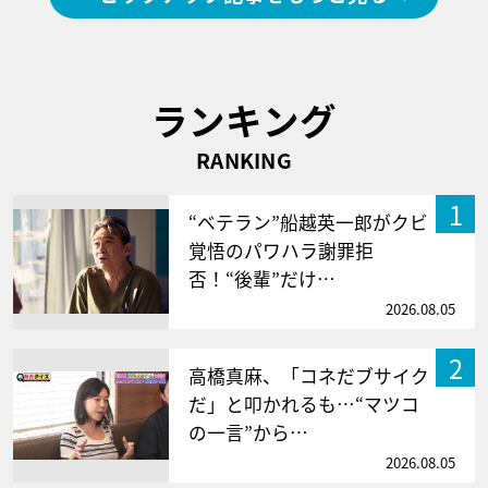
ランキング
RANKING
1
“ベテラン”船越英一郎がクビ
覚悟のパワハラ謝罪拒
否！“後輩”だけ…
2026.08.05
2
高橋真麻、「コネだブサイク
だ」と叩かれるも…“マツコ
の一言”から…
2026.08.05