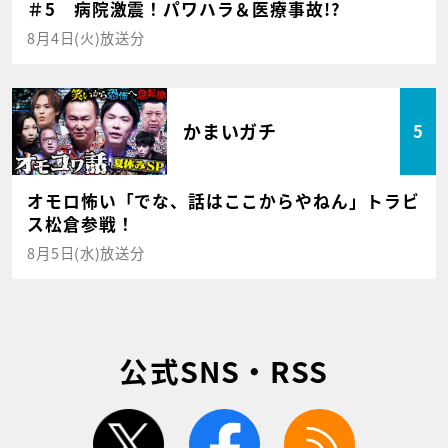
＃5 病院激震！パワハラ＆医療事故!?
8月4日(火)放送分
かまいガチ
5
オモロ怖い「でな、話はここからやねん」トラビ
ス松倉参戦！
8月5日(水)放送分
公式SNS・RSS
twitter
facebook
rss