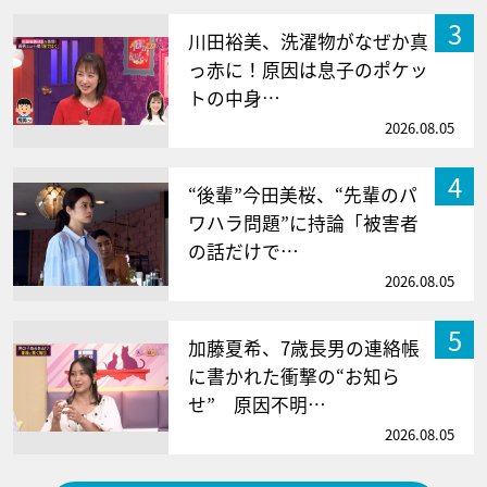
3
川田裕美、洗濯物がなぜか真
っ赤に！原因は息子のポケッ
トの中身…
2026.08.05
4
“後輩”今田美桜、“先輩のパ
ワハラ問題”に持論「被害者
の話だけで…
2026.08.05
5
加藤夏希、7歳長男の連絡帳
に書かれた衝撃の“お知ら
せ” 原因不明…
2026.08.05