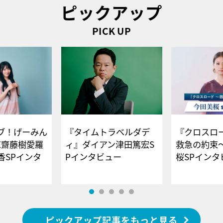
ピックアップ
PICK UP
ブ！げーみん
『タイムトラベルダデ
『クロスロー
E齋藤樹愛羅
ィ』ダイアン津田篤宏S
救急の約束
香SPインタ
Pインタビュー
桜SPイ
ピックアップ記事をもっと見る