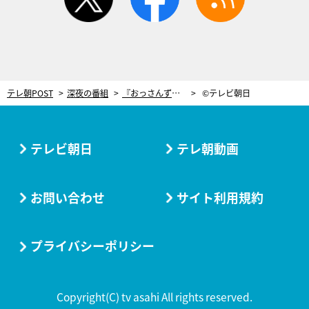
テレ朝POST
深夜の番組
『おっさんずラブ-in the sky-』第2話、恋の滑走路が大渋滞！空港の中心で愛をさけぶ
©テレビ朝日
テレビ朝日
テレ朝動画
お問い合わせ
サイト利用規約
プライバシーポリシー
Copyright(C) tv asahi All rights reserved.