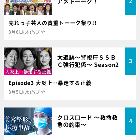
アメトーーク！
2
売れっ子芸人の貴重トーーク祭り!!
8月6日(木)放送分
大追跡～警視庁ＳＳＢ
3
Ｃ強行犯係～ Season2
Episode3 大炎上…暴走する正義
8月5日(水)放送分
クロスロード ～救命救
4
急の約束～