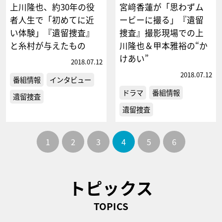
上川隆也、約30年の役
宮﨑香蓮が「思わずム
者人生で「初めてに近
ービーに撮る」『遺留
い体験」『遺留捜査』
捜査』撮影現場での上
と糸村が与えたもの
川隆也＆甲本雅裕の“か
けあい”
2018.07.12
2018.07.12
番組情報
インタビュー
ドラマ
番組情報
遺留捜査
遺留捜査
1
2
3
4
5
6
トピックス
TOPICS