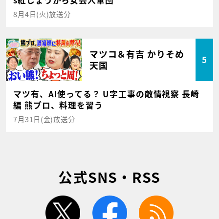
s紅しょうがら女芸人軍団
8月4日(火)放送分
マツコ＆有吉 かりそめ
5
天国
マツ有、AI使ってる？ U字工事の敵情視察 長崎
編 熊プロ、料理を習う
7月31日(金)放送分
公式SNS・RSS
twitter
facebook
rss