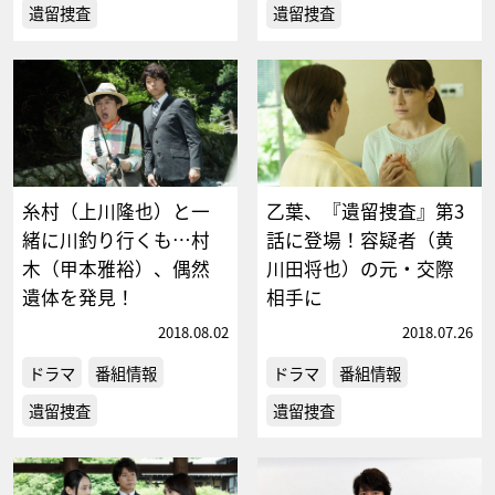
遺留捜査
遺留捜査
糸村（上川隆也）と一
乙葉、『遺留捜査』第3
緒に川釣り行くも…村
話に登場！容疑者（黄
木（甲本雅裕）、偶然
川田将也）の元・交際
遺体を発見！
相手に
2018.08.02
2018.07.26
ドラマ
番組情報
ドラマ
番組情報
遺留捜査
遺留捜査