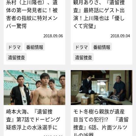
糸村（上川隆也）、遺
観月ありさ、『遺留捜
体の第一発見者に！被
査』最終話にゲスト出
害者の指紋に特対メン
演！上川隆也は「優し
バー驚愕
くて完璧」
2018.09.06
2018.09.04
ドラマ
番組情報
ドラマ
番組情報
遺留捜査
遺留捜査
崎本大海、『遺留捜
モト冬樹ら親族が遺産
査』第7話でドーピング
目当ての犯行!? 『遺留
疑惑浮上の水泳選手に
捜査』6話、片面ツルツ
ルの凶器