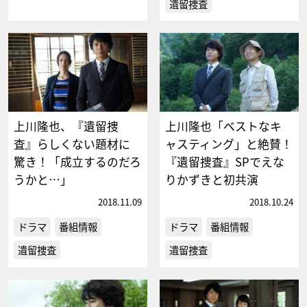
遺留捜査
上川隆也、『遺留捜
上川隆也「ベストなキ
査』らしくない題材に
ャスティング」と絶賛！
驚き！「成立するのだろ
『遺留捜査』SPでえな
うかと…」
りかずきと初共演
2018.11.09
2018.10.24
ドラマ
番組情報
ドラマ
番組情報
遺留捜査
遺留捜査