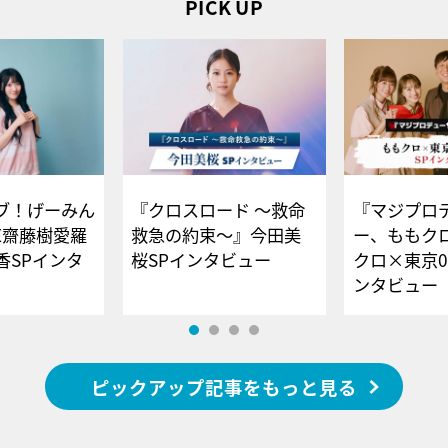
PICK UP
ブ！げーみん
『クロスロード ～救命
『マジプロ
E齋藤樹愛羅
救急の約束～』今田美
ー、ももク
香SPインタ
桜SPインタビュー
クロ×東京0
ンタビュー
ピックアップ記事をもっと見る