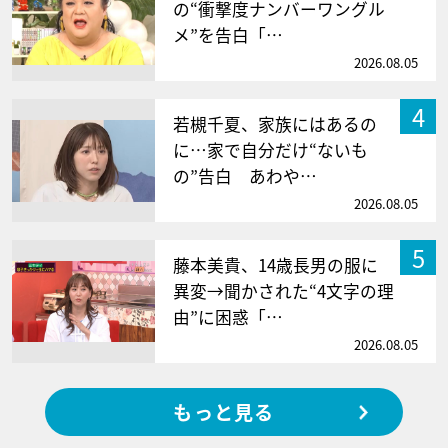
の“衝撃度ナンバーワングル
メ”を告白「…
2026.08.05
4
若槻千夏、家族にはあるの
に…家で自分だけ“ないも
の”告白 あわや…
2026.08.05
5
藤本美貴、14歳長男の服に
異変→聞かされた“4文字の理
由”に困惑「…
2026.08.05
もっと見る