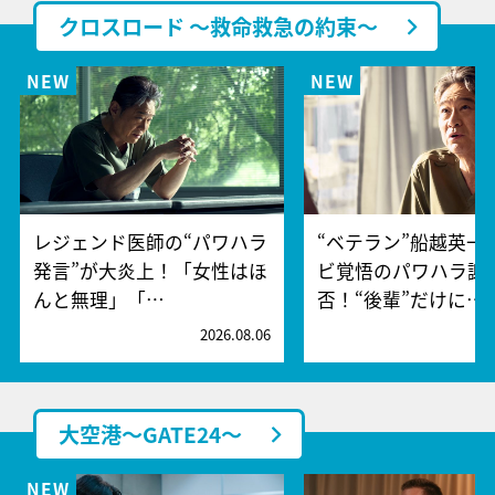
クロスロード ～救命救急の約束～
レジェンド医師の“パワハラ
“ベテラン”船越英一
発言”が大炎上！「女性はほ
ビ覚悟のパワハラ謝
んと無理」「…
否！“後輩”だけに…
2026.08.06
2
大空港～GATE24～