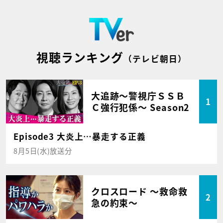
視聴ランキング
（テレビ朝日）
大追跡～警視庁ＳＳＢ
1
Ｃ強行犯係～ Season2
Episode3 大炎上…暴走する正義
8月5日(水)放送分
クロスロード ～救命救
2
急の約束～