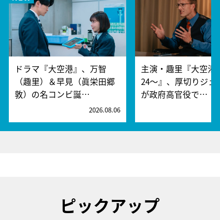
ドラマ『大空港』、万智
主演・趣里『大空港～
（趣里）＆早見（眞栄田郷
24～』、厚切りジェ
敦）の名コンビ誕…
が政府高官役で…
2026.08.06
2
ピックアップ