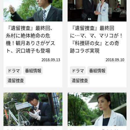
『遺留捜査』最終回、
『遺留捜査』最終回
糸村に絶体絶命の危
に…マ、マ、マリコが！
機！観月ありさがゲス
『科捜研の女』との奇
ト、沢口靖子も登場
跡コラボ実現
2018.09.13
2018.09.10
ドラマ
番組情報
ドラマ
番組情報
遺留捜査
遺留捜査