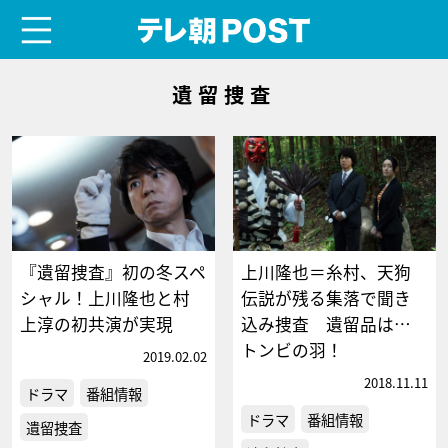
menu
テレ朝POST
遺留捜査
『遺留捜査』初の冬スペ
上川隆也＝糸村、天狗
シャル！上川隆也と村
伝説が残る集落で聞き
上淳の初共演が実現
込み捜査 遺留品は…
トンビの羽！
2019.02.02
2018.11.11
ドラマ
番組情報
ドラマ
番組情報
遺留捜査