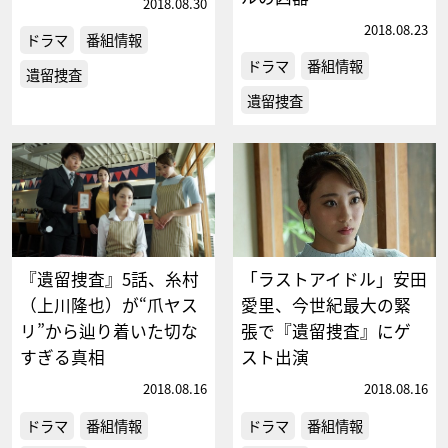
2018.08.30
2018.08.23
ドラマ
番組情報
ドラマ
番組情報
遺留捜査
遺留捜査
『遺留捜査』5話、糸村
「ラストアイドル」安田
（上川隆也）が“爪ヤス
愛里、今世紀最大の緊
リ”から辿り着いた切な
張で『遺留捜査』にゲ
すぎる真相
スト出演
2018.08.16
2018.08.16
ドラマ
番組情報
ドラマ
番組情報