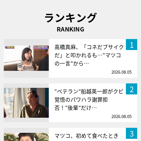
ランキング
RANKING
1
高橋真麻、「コネだブサイク
だ」と叩かれるも…“マツコ
の一言”から…
2026.08.05
2
“ベテラン”船越英一郎がクビ
覚悟のパワハラ謝罪拒
否！“後輩”だけ…
2026.08.05
3
マツコ、初めて食べたとき