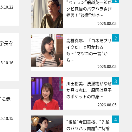
“ベテラン”船越英一郎が
25.10.22
クビ覚悟のパワハラ謝罪
拒否！“後輩”だけ…
2026.08.05
2
高橋真麻、「コネだブサ
学長を
イクだ」と叩かれる
も…“マツコの一言”か
ら…
25.10.16
2026.08.05
3
川田裕美、洗濯物がなぜ
か真っ赤に！原因は息子
のポケットの中身…
”に赤
2026.08.05
25.10.15
4
“後輩”今田美桜、“先輩
のパワハラ問題”に持論