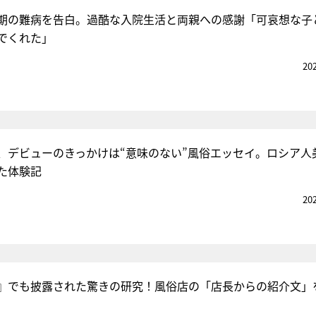
期の難病を告白。過酷な入院生活と両親への感謝「可哀想な子
でくれた」
『アイ＝ラブ！げーみん
20
E齋藤樹愛羅＆佐々木舞
ビュー
、デビューのきっかけは“意味のない”風俗エッセイ。ロシア人
た体験記
20
』でも披露された驚きの研究！風俗店の「店長からの紹介文」