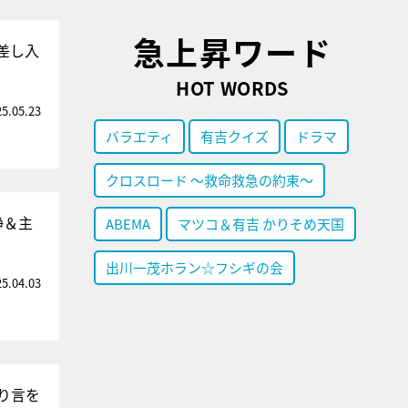
急上昇ワード
差し入
HOT WORDS
25.05.23
バラエティ
有吉クイズ
ドラマ
クロスロード ～救命救急の約束～
静＆主
ABEMA
マツコ＆有吉 かりそめ天国
出川一茂ホラン☆フシギの会
25.04.03
り言を