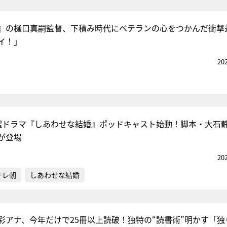
』の樋口真嗣監督、下積み時代にベテランの心をつかんだ衝撃
イ！」
20
曜ドラマ『しあわせな結婚』ポッドキャスト始動！脚本・大石
が登場
20
テレ朝
しあわせな結婚
彩アナ、今年だけで25冊以上読破！独特の“読書術”明かす「独