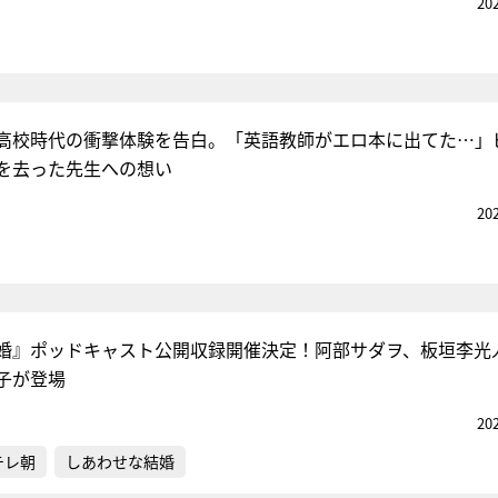
20
高校時代の衝撃体験を告白。「英語教師がエロ本に出てた…」
を去った先生への想い
20
婚』ポッドキャスト公開収録開催決定！阿部サダヲ、板垣李光
子が登場
20
テレ朝
しあわせな結婚