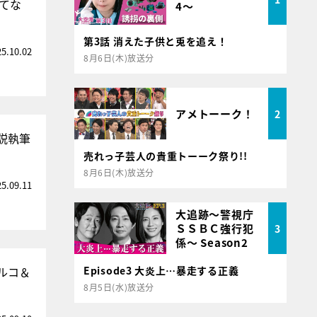
てな
4～
第3話 消えた子供と兎を追え！
25.10.02
8月6日(木)放送分
アメトーーク！
2
説執筆
売れっ子芸人の貴重トーーク祭り!!
8月6日(木)放送分
25.09.11
大追跡～警視庁
ＳＳＢＣ強行犯
3
係～ Season2
ルコ＆
Episode3 大炎上…暴走する正義
8月5日(水)放送分