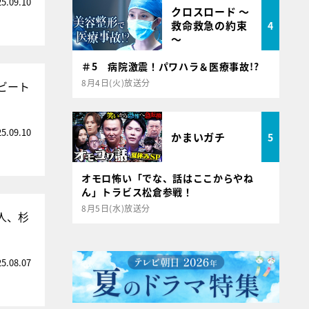
25.09.10
クロスロード ～
救命救急の約束
4
～
＃5 病院激震！パワハラ＆医療事故!?
8月4日(火)放送分
ビート
25.09.10
かまいガチ
5
オモロ怖い「でな、話はここからやね
ん」トラビス松倉参戦！
8月5日(水)放送分
人、杉
25.08.07