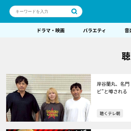
ドラマ・映画
バラエティ
音
聴
岸谷蘭丸、名門
ビ”と噂される
聴くテレ朝