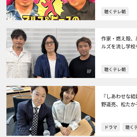
聴くテレ朝
作家・燃え殻、
ルズを流し学校
聴くテレ朝
『しあわせな結
野遥亮、松たか
ドラマ
聴く