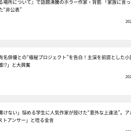
る場所について』で話題沸騰のホラー作家・背筋 「家族に言っ
た“非公表”
20
有名俳優との“極秘プロジェクト”を告白！主演を前提とした小
誰!?」と大興奮
20
書けない」悩める学生に人気作家が授けた“意外な上達法”。ア
ストアンサー」と唸る金言