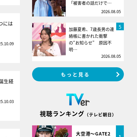
「被害者の話だけで…
2026.08.05
つには
5
加藤夏希、7歳長男の連
絡帳に書かれた衝撃
の“お知らせ” 原因不
25.10.09
明…
2026.08.05
もっと見る
誕生経
25.10.03
視聴ランキング
（テレビ朝日）
大空港～GATE2
1