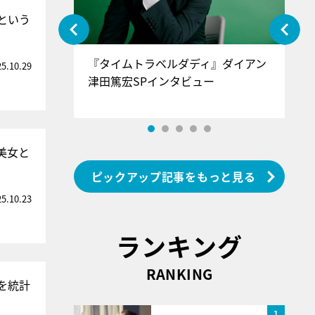
という
ぐ』＝LOV
『タイムトラベルダディ』ダイアン
『
25.10.29
香SPインタ
津田篤宏SPインタビュー
～
美女と
ピックアップ記事をもっと見る
25.10.23
ランキング
RANKING
を統計
1