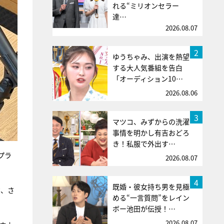
れる“ミリオンセラー
達…
2026.08.07
2
ゆうちゃみ、出演を熱望
する大人気番組を告白
「オーディション10…
2026.08.06
3
マツコ、みずからの洗濯
事情を明かし有吉おどろ
き！私服で外出す…
プラ
2026.08.07
4
既婚・彼女持ち男を見極
ク、さ
める“一言質問”をレイン
ボー池田が伝授！…
2026.08.07