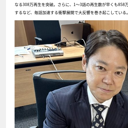
なる308万再生を突破。さらに、1～3話の再生数が早くも858万回を
するなど、毎話加速する衝撃展開で大反響を巻き起こしている