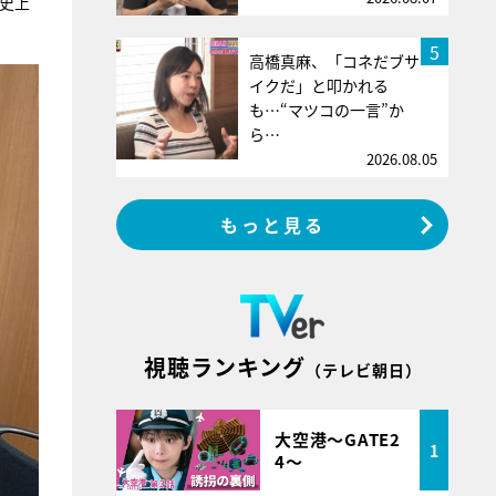
』史上
5
高橋真麻、「コネだブサ
イクだ」と叩かれる
も…“マツコの一言”か
ら…
2026.08.05
もっと見る
視聴ランキング
（テレビ朝日）
大空港～GATE2
1
4～