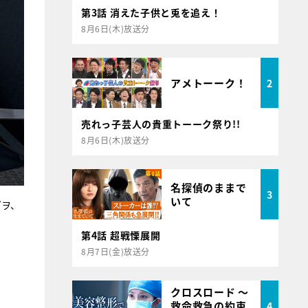
第3話 消えた子供と兎を追え！
8月6日(木)放送分
アメトーーク！
2
売れっ子芸人の貴重トーーク祭り!!
8月6日(木)放送分
名探偵のままで
3
いて
ダヲ、
第4話 超戦慄展開
8月7日(金)放送分
クロスロード ～
救命救急の約束
4