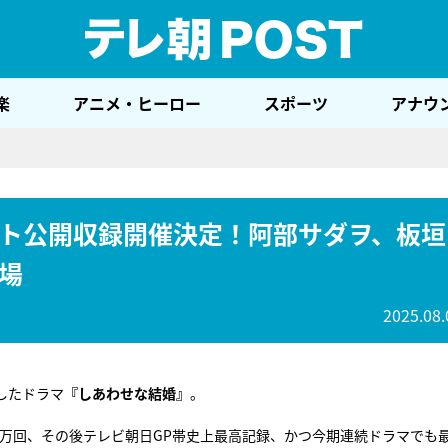
テレ
楽
アニメ・ヒーロー
スポーツ
アナウ
ト公開収録開催決定！阿部サダヲ、板垣
場
2025.08.
したドラマ
『しあわせな結婚』
。
0万回、その後テレビ朝日GP帯史上最高記録、かつ今期連続ドラマでも