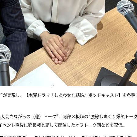
ト”が実現し、【木曜ドラマ『しあわせな結婚』ポッドキャスト】を各種
露大会さながらの（秘）トーク”、阿部×板垣の“脱線しまくり爆笑トー
イベント直後に延長戦と題して開催したオフトーク回などを配信。