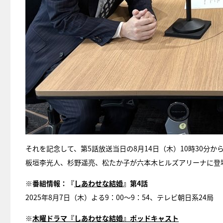
それを記念して、第5話放送当日の8月14日（木）10時30
板垣李光人、杉野遥亮、松たか子が六本木ヒルズアリーナに登
※番組情報：『
しあわせな結婚
』第4話
2025年8月7日（木）よる9：00～9：54、テレビ朝日系24局
※
木曜ドラマ『しあわせな結婚』ポッドキャスト