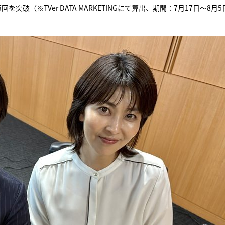
突破（※TVer DATA MARKETINGにて算出、期間：7月17日～8月5
。
『アイ＝ラブ！げーみん
E齋藤樹愛羅＆佐々木舞
ビュー