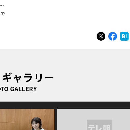
0～
まで
ツイート
シェ
トギャラリー
TO GALLERY