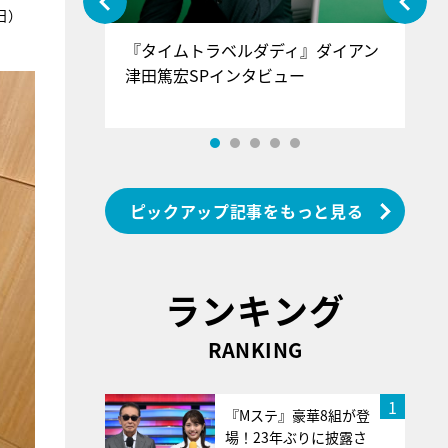
日）
ぐ』＝LOV
『タイムトラベルダディ』ダイアン
『
香SPインタ
津田篤宏SPインタビュー
～
ピックアップ記事をもっと見る
ランキング
RANKING
1
『Mステ』豪華8組が登
場！23年ぶりに披露さ