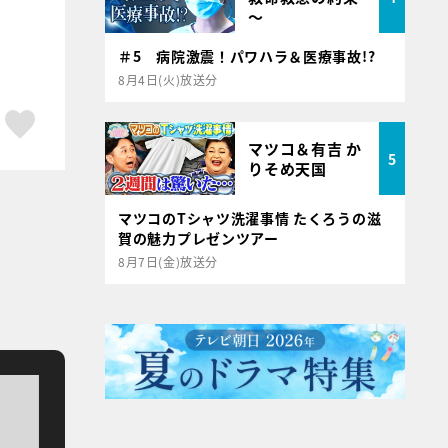
～
＃5 病院激震！パワハラ＆医療事故!?
8月4日(火)放送分
ア
はてブ
スキボタン
マツコ＆有吉 か
5
りそめ天国
マツコのTシャツ洗濯事情 たくろうの滋
賀の魅力プレゼンツアー
8月7日(金)放送分