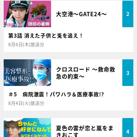
大空港～GATE24～
2
第3話 消えた子供と兎を追え！
8月6日(木)放送分
クロスロード ～救命救
3
急の約束～
＃5 病院激震！パワハラ＆医療事故!?
8月4日(火)放送分
夏色の雲が恋と嵐をま
4
きおこす