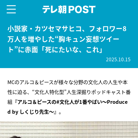
menu
テレ朝POST
小説家・カツセマサヒコ、フォロワー8
万人を増やした“胸キュン妄想ツイー
ト”に赤面「死にたいな、これ」
2025.10.15
MCのアルコ＆ピースが様々な分野の文化人の人生や本
性に迫る、“文化人特化型”人生深掘りポッドキャスト番
組
『アルコ＆ピースの#文化人が1番やばい〜Produce
d by しくじり先生〜』
。