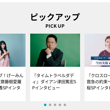
ピックアップ
PICK UP
ブ！げーみん
『タイムトラベルダデ
『クロスロー
E齋藤樹愛羅
ィ』ダイアン津田篤宏S
救急の約束
香SPインタ
Pインタビュー
桜SPイ