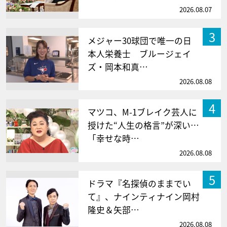
2026.08.07
3
メジャー30球団で唯一の日
本人栄養士 ブルージェイ
ズ・岡本和真…
2026.08.08
4
マツコ、M-1ブレイク芸人に
授けた“人生の格言”が深い…
「幸せな時…
2026.08.08
5
ドラマ『名探偵のままでい
て』、ナインティナイン岡村
隆史＆矢部…
2026.08.08