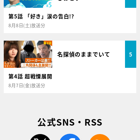
第5話 「好き」涙の告白!?
8月8日(土)放送分
名探偵のままでいて
5
第4話 超戦慄展開
8月7日(金)放送分
公式SNS・RSS
twitter
facebook
rss