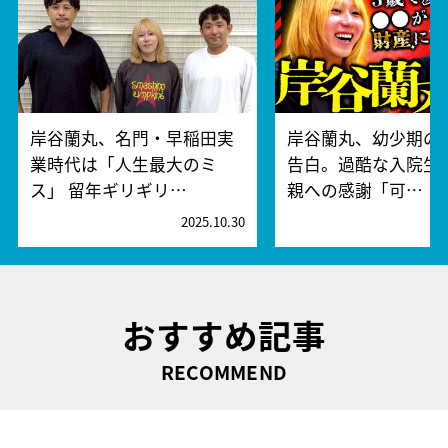
岸谷蘭丸、名門・早稲田実
岸谷蘭丸、幼少期の
業時代は「人生最大のミ
告白。過酷な入院生
ス」 留年ギリギリ…
親への感謝「可…
2025.10.30
2
おすすめ記事
RECOMMEND