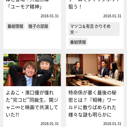
「ユーモア精神」
狙う！
2018.01.31
2018.01.31
番組情報
徹子の部屋
マツコ＆有吉 かりそめ
天…
番組情報
よゐこ・濱口優が憧れ
特命係が暴く最後の秘
た“完コピ”同級生、関ジ
密とは？『相棒』ワー
ャニ∞と映画で共演して
ルドに散りばめられた
いた?!
様々な謎も明らかに
2018.01.31
2018.01.31