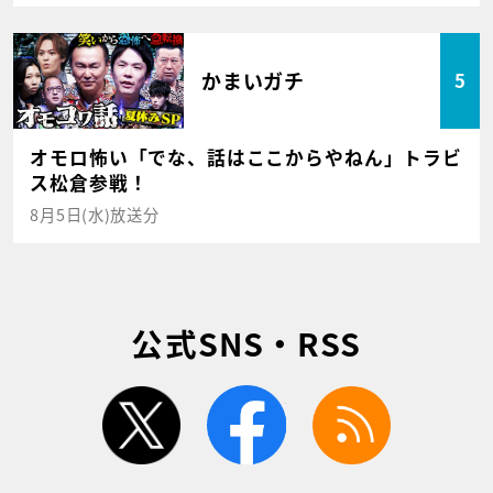
かまいガチ
5
オモロ怖い「でな、話はここからやねん」トラビ
ス松倉参戦！
8月5日(水)放送分
公式SNS・RSS
twitter
facebook
rss