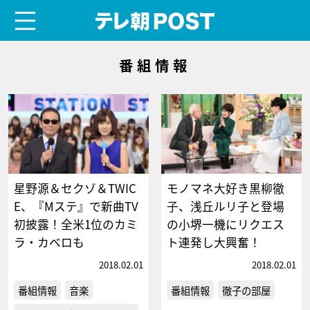
menu
テレ朝POST
番組情報
星野源＆セクゾ＆TWIC
モノマネ大好き黒柳徹
E、『Mステ』で新曲TV
子、浅丘ルリ子と登場
初披露！全米1位のカミ
の小堺一機にリクエス
ラ・カベロも
ト連発し大興奮！
2018.02.01
2018.02.01
番組情報
音楽
番組情報
徹子の部屋