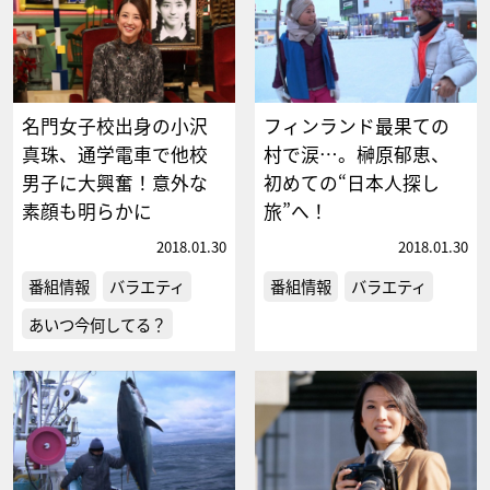
名門女子校出身の小沢
フィンランド最果ての
真珠、通学電車で他校
村で涙…。榊原郁恵、
男子に大興奮！意外な
初めての“日本人探し
素顔も明らかに
旅”へ！
2018.01.30
2018.01.30
番組情報
バラエティ
番組情報
バラエティ
あいつ今何してる？