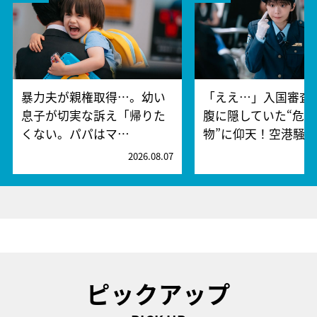
暴力夫が親権取得…。幼い
「ええ…」入国審査
息子が切実な訴え「帰りた
腹に隠していた“危険
くない。パパはマ…
物”に仰天！空港騒
2026.08.07
2
ピックアップ