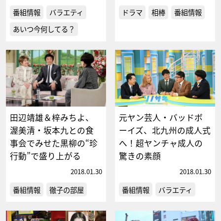
番組情報
バラエティ
ドラマ
相棒
番組情報
あいつ今何してる？
田辺靖雄＆梓みちよ、
元ヤン芸人・バッドボ
渥美清・坂本九との食
ーイズ、北九州の成人式
事会でみせた黒柳の“珍
へ！超ヤンチャ成人の
行動”で盛り上がる
驚きの素顔
2018.01.30
2018.01.30
番組情報
徹子の部屋
番組情報
バラエティ