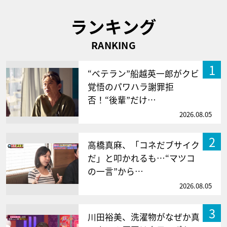
ランキング
RANKING
1
“ベテラン”船越英一郎がクビ
覚悟のパワハラ謝罪拒
否！“後輩”だけ…
2026.08.05
2
高橋真麻、「コネだブサイク
だ」と叩かれるも…“マツコ
の一言”から…
2026.08.05
3
川田裕美、洗濯物がなぜか真