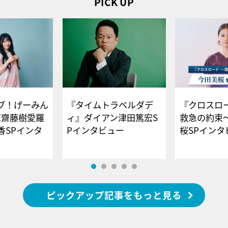
PICK UP
ブ！げーみん
『タイムトラベルダデ
『クロスロー
E齋藤樹愛羅
ィ』ダイアン津田篤宏S
救急の約束
香SPインタ
Pインタビュー
桜SPイ
ピックアップ記事をもっと見る