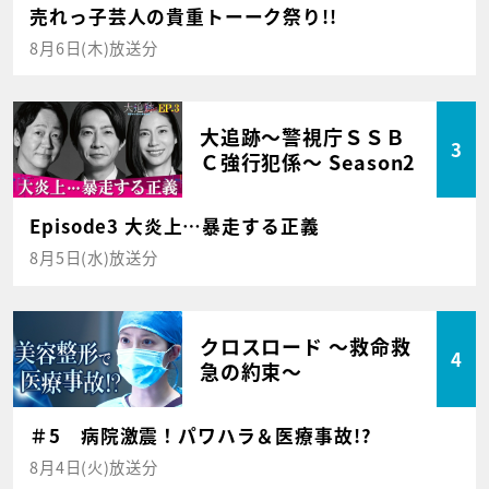
売れっ子芸人の貴重トーーク祭り!!
8月6日(木)放送分
大追跡～警視庁ＳＳＢ
3
Ｃ強行犯係～ Season2
Episode3 大炎上…暴走する正義
8月5日(水)放送分
クロスロード ～救命救
4
急の約束～
＃5 病院激震！パワハラ＆医療事故!?
8月4日(火)放送分