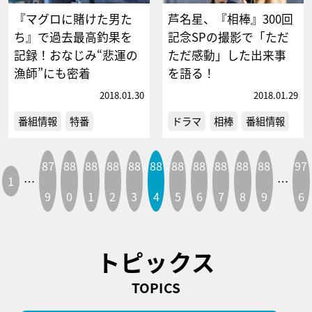
『マグロに賭けた男た
芦名星、『相棒』300回
ち』で過去最高釣果を
記念SPの撮影で「ただ
記録！おなじみ“悲運の
ただ感動」した出来事
漁師”にも密着
を語る！
2018.01.30
2018.01.29
番組情報
特番
ドラマ
相棒
番組情報
87
88
88
88
88
88
88
88
88
88
88
97
1
…
…
9
0
1
2
3
4
5
6
7
8
9
6
トピックス
TOPICS