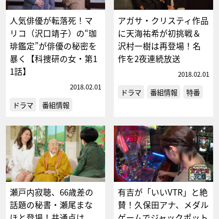
人気俳優が転落死！マ
アガサ・クリスティ作品
リコ（沢口靖子）の“珈
に天海祐希が初挑戦＆
琲鑑定”が俳優の秘密を
沢村一樹は再登場！名
暴く【科捜研の女・第1
作を2夜連続放送
1話】
2018.02.01
2018.02.01
ドラマ
番組情報
特番
ドラマ
番組情報
瀬戸内寂聴、66歳差の
有吉が「いいVTR」と絶
話題の秘書・瀬尾まな
賛！久保田アナ、メダル
ほと登場！共通点は
ゲームでジャックポット