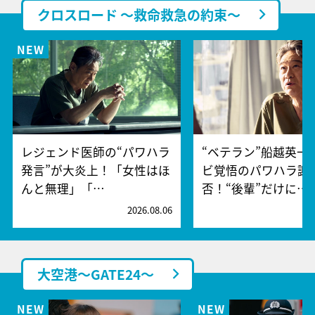
クロスロード ～救命救急の約束～
レジェンド医師の“パワハラ
“ベテラン”船越英一
発言”が大炎上！「女性はほ
ビ覚悟のパワハラ謝
んと無理」「…
否！“後輩”だけに…
2026.08.06
2
大空港～GATE24～