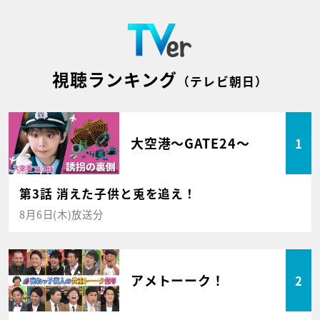
視聴ランキング
（テレビ朝日）
大空港～GATE24～
1
第3話 消えた子供と兎を追え！
8月6日(木)放送分
アメトーーク！
2