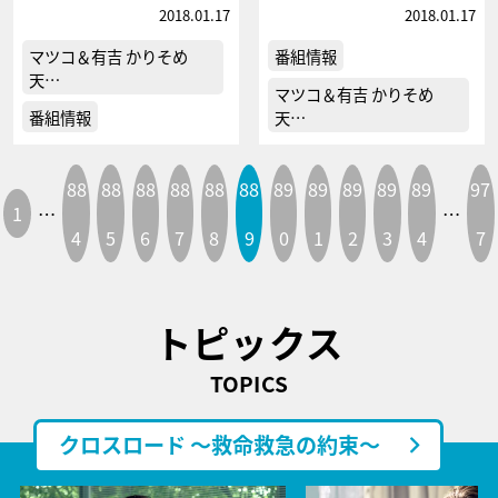
2018.01.17
2018.01.17
マツコ＆有吉 かりそめ
番組情報
天…
マツコ＆有吉 かりそめ
番組情報
天…
88
88
88
88
88
88
89
89
89
89
89
97
1
…
…
4
5
6
7
8
9
0
1
2
3
4
7
トピックス
TOPICS
クロスロード ～救命救急の約束～