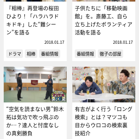
『相棒』再登場の桜田
子供たちに「移動映画
ひより！「ハラハラド
館」を。斎藤工、自ら
キドキ」した“難シー
立ち上げたボランティア
ン”を語る
活動を語る
2018.01.17
2018.01.17
ドラマ
相棒
番組情報
番組情報
徹子の部屋
“空気を読まない男”鈴木
有吉がよく行う「ロング
拓は気功で吹っ飛ぶの
検索」とは？マツコも
か…？達人と忖度なし
目からウロコの検索裏
の真剣勝負
技紹介