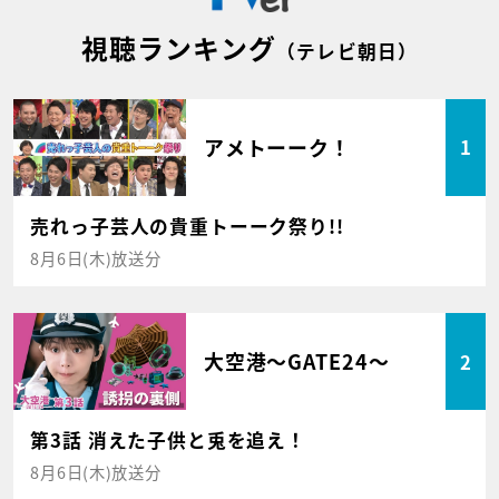
視聴ランキング
（テレビ朝日）
アメトーーク！
1
売れっ子芸人の貴重トーーク祭り!!
8月6日(木)放送分
大空港～GATE24～
2
第3話 消えた子供と兎を追え！
8月6日(木)放送分