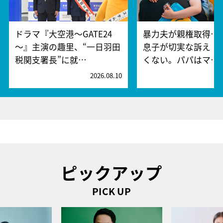
ドラマ『大空港～GATE24
暴力夫が親権取得…
～』主演の趣里、“一日羽田
息子が切実な訴え「
税関支署長”に就…
くない。パパはマ…
2026.08.10
2
ピックアップ
PICK UP