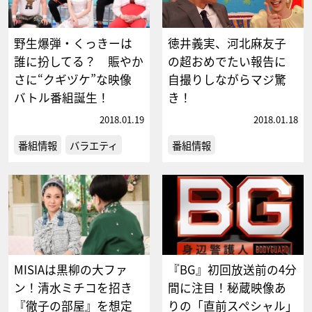
野生爆弾・くっきーは
徳井義実、河北麻友子
誰に扮してる？ 賑やか
の超おめでたい報告に
さに“クギヅケ”な映像
自撮りしながらマジ驚
バトル番組誕生！
き！
2018.01.19
2018.01.18
番組情報
バラエティ
番組情報
MISIAは黒柳の大ファ
『BG』初回放送前の4分
ン！清水ミチコを招き
間に注目！秘蔵映像あ
『徹子の部屋』を想定
りの「直前スペシャル」