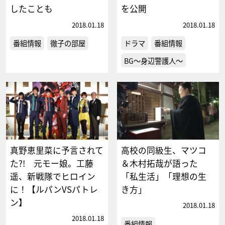
したことも
を公開
2018.01.18
2018.01.18
番組情報
徹子の部屋
ドラマ
番組情報
BG～身辺警護人～
真野恵里菜に予言されて
高校の同級生、マツコ
た?! 元モー娘。工藤
＆木村拓哉が語った
遥、新戦隊でヒロイン
「私生活」「理想の生
に！【ルパンVSパトレ
き方」
ン】
2018.01.18
2018.01.18
番組情報