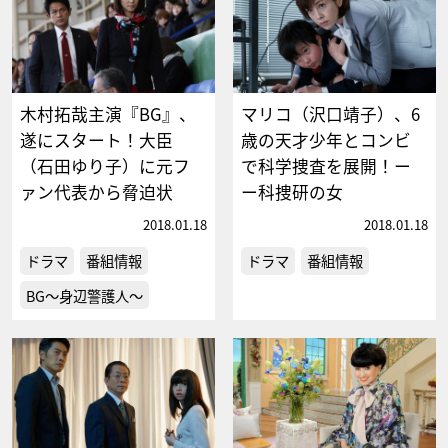
木村拓哉主演『BG』、
マリコ（沢口靖子）、6
遂にスタート！大臣
歳の天才少年とコンビ
（石田ゆり子）に元フ
で科学捜査を展開！ー
ァン代表から脅迫状
ー科捜研の女
2018.01.18
2018.01.18
ドラマ
番組情報
ドラマ
番組情報
BG～身辺警護人～