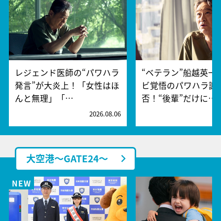
レジェンド医師の“パワハラ
“ベテラン”船越英一
発言”が大炎上！「女性はほ
ビ覚悟のパワハラ謝
んと無理」「…
否！“後輩”だけに…
2026.08.06
2
大空港～GATE24～