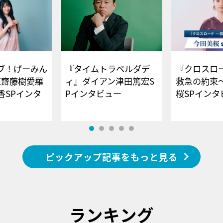
ブ！げーみん
『タイムトラベルダデ
『クロスロー
E齋藤樹愛羅
ィ』ダイアン津田篤宏S
救急の約束
香SPインタ
Pインタビュー
桜SPイ
ピックアップ記事をもっと見る
ランキング