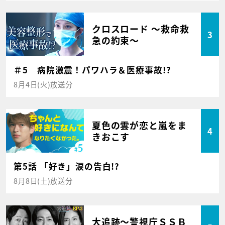
クロスロード ～救命救
3
急の約束～
＃5 病院激震！パワハラ＆医療事故!?
8月4日(火)放送分
夏色の雲が恋と嵐をま
4
きおこす
第5話 「好き」涙の告白!?
8月8日(土)放送分
大追跡～警視庁ＳＳＢ