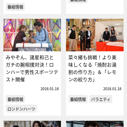
番組情報
みやぞん、諸星和己と
菜々緒も挑戦！より美
ガチの腕相撲対決！ロ
味しくなる「焼酎お湯
ンハーで男性スポーツテ
割の作り方」＆「レモ
スト開催
ンの絞り方」
2018.01.18
2018.01.18
番組情報
番組情報
バラエティ
ロンドンハーツ