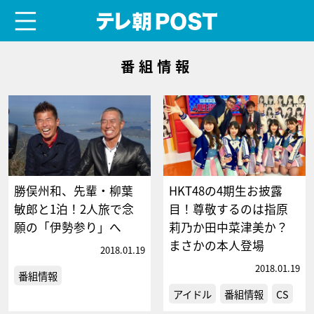
menu
テレ朝POST
番組情報
勝俣州和、先輩・柳葉
HKT48の4期生お披露
敏郎と1泊！2人旅で念
目！尊敬するのは指原
願の「伊勢参り」へ
莉乃か田中菜津美か？
まさかの本人登場
2018.01.19
2018.01.19
番組情報
アイドル
番組情報
CS