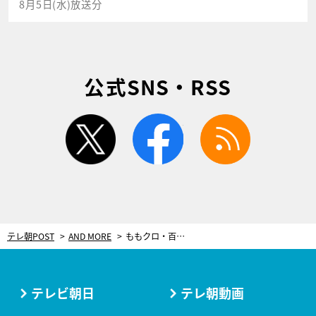
8月5日(水)放送分
公式SNS・RSS
twitter
facebook
rss
テレ朝POST
AND MORE
ももクロ・百田が語る！LINEグループでのメンバーとの会話にあまり参加しない理由
テレビ朝日
テレ朝動画