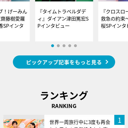
ブ！げーみん
『タイムトラベルダデ
『クロスロー
E齋藤樹愛羅
ィ』ダイアン津田篤宏S
救急の約束
香SPインタ
Pインタビュー
桜SPイ
ピックアップ記事をもっと見る
ランキング
RANKING
1
世界一周旅行中に3度も再会