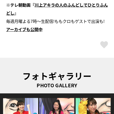
※テレ朝動画『
川上アキラの人のふんどしでひとりふん
どし
』
毎週月曜よる7時〜生配信!ももクロもゲストで出演も!
アーカイブも公開中
ス
フォトギャラリー
PHOTO GALLERY