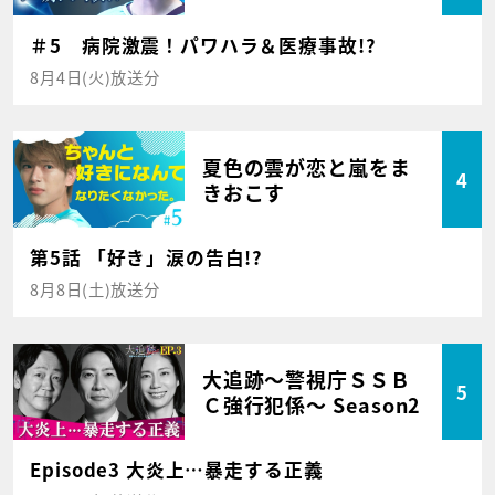
＃5 病院激震！パワハラ＆医療事故!?
8月4日(火)放送分
夏色の雲が恋と嵐をま
4
きおこす
第5話 「好き」涙の告白!?
8月8日(土)放送分
大追跡～警視庁ＳＳＢ
5
Ｃ強行犯係～ Season2
Episode3 大炎上…暴走する正義