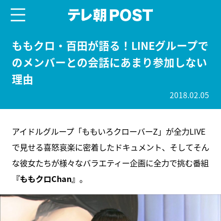
menu
テレ朝POST
ももクロ・百田が語る！LINEグループで
のメンバーとの会話にあまり参加しない
理由
2018.02.05
アイドルグループ「ももいろクローバーZ」が全力LIVE
で見せる喜怒哀楽に密着したドキュメント、そしてそん
な彼女たちが様々なバラエティー企画に全力で挑む番組
『ももクロChan』
。