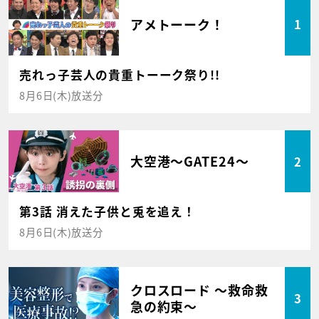
アメトーーク！
1
売れっ子芸人の貴重トーーク祭り!!
8月6日(木)放送分
大空港～GATE24～
2
第3話 消えた子供と兎を追え！
8月6日(木)放送分
クロスロード ～救命救
3
急の約束～