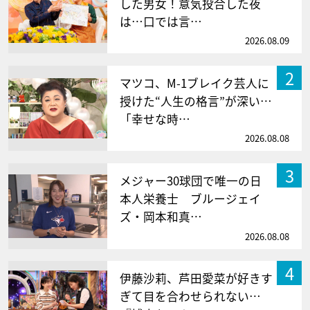
した男女！意気投合した夜
は…口では言…
2026.08.09
2
マツコ、M-1ブレイク芸人に
授けた“人生の格言”が深い…
「幸せな時…
2026.08.08
3
メジャー30球団で唯一の日
本人栄養士 ブルージェイ
ズ・岡本和真…
2026.08.08
4
伊藤沙莉、芦田愛菜が好きす
ぎて目を合わせられない…