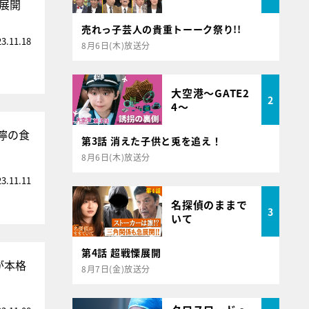
撃展開
売れっ子芸人の貴重トーーク祭り!!
23.11.18
8月6日(木)放送分
大空港～GATE2
2
4～
濘の食
第3話 消えた子供と兎を追え！
8月6日(木)放送分
23.11.11
名探偵のままで
3
いて
第4話 超戦慄展開
が本格
8月7日(金)放送分