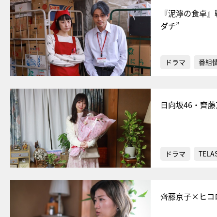
『泥濘の食卓』
ダチ”
ドラマ
番組
日向坂46・齊
ドラマ
TELA
齊藤京子×ヒコ