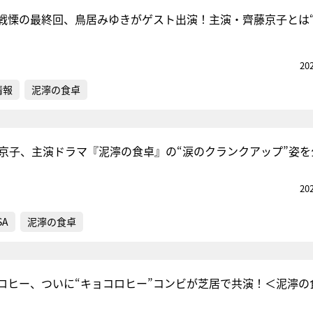
戦慄の最終回、鳥居みゆきがゲスト出演！主演・齊藤京子とは
『アイ＝ラブ！げーみん
20
E齋藤樹愛羅＆佐々木舞
情報
泥濘の食卓
ビュー
藤京子、主演ドラマ『泥濘の食卓』の“涙のクランクアップ”姿を
20
SA
泥濘の食卓
ロヒー、ついに“キョコロヒー”コンビが芝居で共演！＜泥濘の