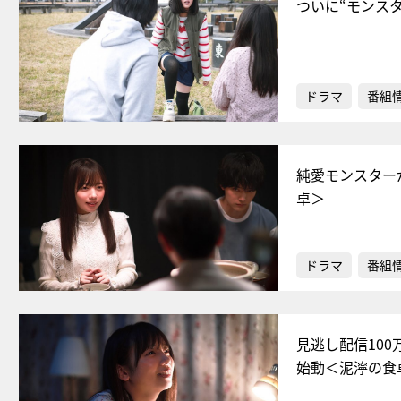
ついに“モンス
ドラマ
番組
純愛モンスター
卓＞
ドラマ
番組
見逃し配信10
始動＜泥濘の食