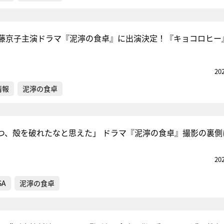
藤京子主演ドラマ『泥濘の食卓』に出演決定！『キョコロヒー
20
情報
泥濘の食卓
つ、殻を破れたなと思えた」 ドラマ『泥濘の食卓』撮影の裏側
20
SA
泥濘の食卓