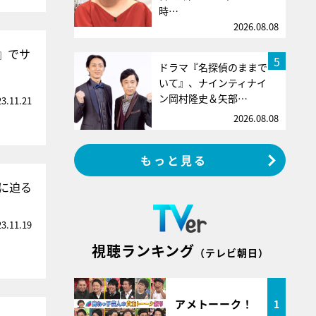
時…
2026.08.08
』でサ
5
ドラマ『名探偵のままで
いて』、ナインティナイ
ン岡村隆史＆矢部…
23.11.21
2026.08.08
もっと見る
に迫る
23.11.19
視聴ランキング
（テレビ朝日）
アメトーーク！
1