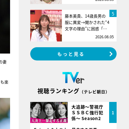
5
藤本美貴、14歳長男の
服に異変→聞かされた“4
文字の理由”に困惑「…
2026.08.05
もっと見る
の妻
くも楽
視聴ランキング
（テレビ朝日）
大追跡～警視庁
ＳＳＢＣ強行犯
1
係～ Season2