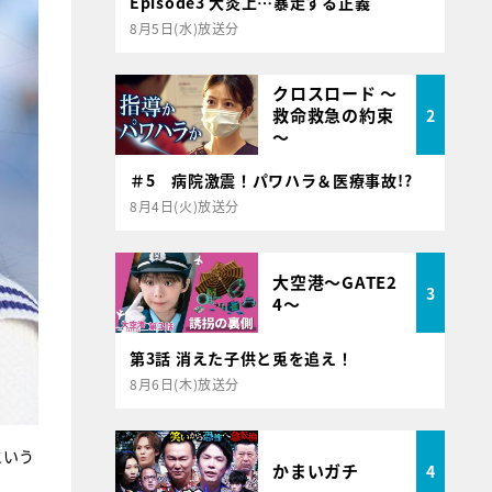
Episode3 大炎上…暴走する正義
8月5日(水)放送分
クロスロード ～
救命救急の約束
2
～
＃5 病院激震！パワハラ＆医療事故!?
8月4日(火)放送分
大空港～GATE2
3
4～
第3話 消えた子供と兎を追え！
8月6日(木)放送分
という
かまいガチ
4