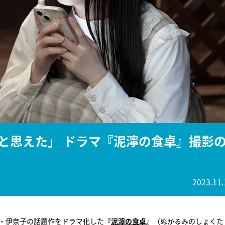
『アイ＝ラブ！げーみん
E齋藤樹愛羅＆佐々木舞
ビュー
と思えた」 ドラマ『泥濘の食卓』撮影
2023.11.
家・伊奈子の話題作をドラマ化した
『
泥濘の食卓
』
（ぬかるみのしょくた