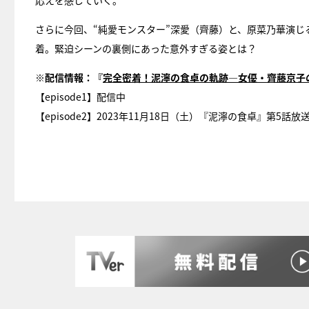
応えを感じていく。
さらに今回、“純愛モンスター”深愛（齊藤）と、原菜乃華演じ
着。緊迫シーンの裏側にあった意外すぎる姿とは？
※配信情報：『
完全密着！泥濘の食卓の軌跡―女優・齊藤京子
【episode1】配信中
【episode2】2023年11月18日（土）『泥濘の食卓』第5