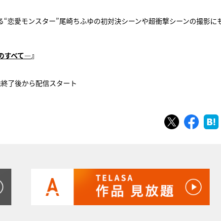
る“恋愛モンスター”尾崎ちふゆの初対決シーンや超衝撃シーンの撮影に
のすべて―
』
話放送終了後から配信スタート
ツイート
シェ