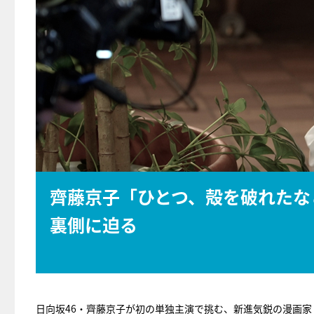
齊藤京子「ひとつ、殻を破れたな
裏側に迫る
日向坂46・齊藤京子が初の単独主演で挑む、新進気鋭の漫画