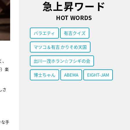
急上昇ワード
HOT WORDS
バラエティ
有吉クイズ
マツコ＆有吉 かりそめ天国
出川一茂ホラン☆フシギの会
く、
が）楽
博士ちゃん
ABEMA
EIGHT-JAM
しさ
きな手