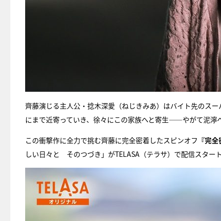
齊藤演じる主人公・捻木深愛（ねじきみあ）はバイト先のスー
にまで近寄っていき、徐々にこの家族へと寄生――やがて泥濘へ
この衝撃作に全力で挑む齊藤に完全密着したスピンオフ
『完全
しい日々と そのつづき」がTELASA（テラサ）で配信スター