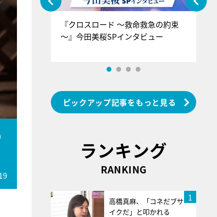
ぐ』＝LOV
『クロスロード ～救命救急の約束
『
香SPインタ
～』今田美桜SPインタビュー
ロ
ン
ピックアップ記事をもっと見る
の
ランキング
RANKING
19
1
高橋真麻、「コネだブサ
イクだ」と叩かれる