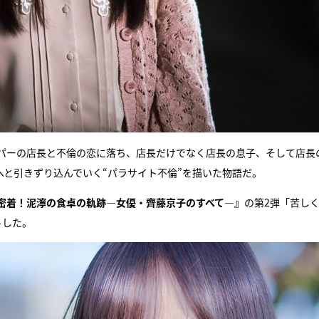
パーの店長と不倫の恋に落ち、店長だけでなく店長の息子、そして店長
と引きずり込んでいく“パラサイト不倫”を描いた物語だ。
密着！泥濘の食卓の軌跡―女優・齊藤京子のすべて―』
の第2弾「苦し
トした。