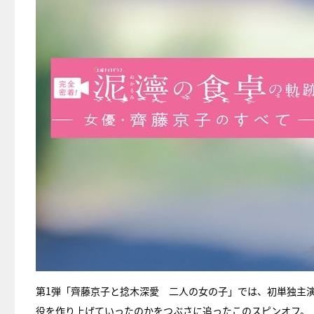
第1弾「齊藤京子と捻木深愛 二人の女の子」では、初単独主
役を作り上げていったのかをつぶさに追ったこのスピンオフ。