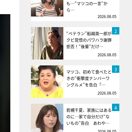
も…“マツコの一言”か
ら…
2026.08.05
2
“ベテラン”船越英一郎が
クビ覚悟のパワハラ謝罪
拒否！“後輩”だけ…
2026.08.05
3
マツコ、初めて食べたと
きの“衝撃度ナンバーワ
ングルメ”を告白「…
2026.08.05
4
若槻千夏、家族にはある
のに…家で自分だけ“な
いもの”告白 あわや…
2026.08.05