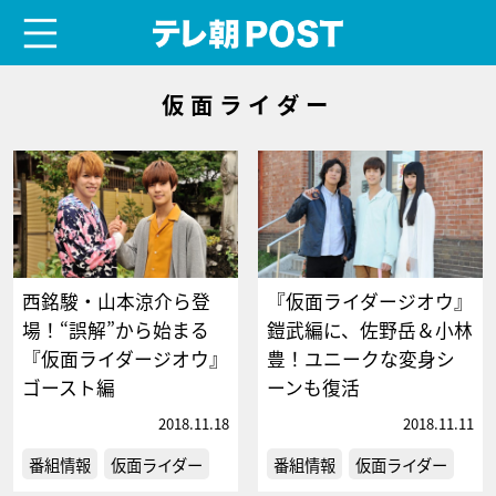
menu
テレ朝POST
仮面ライダー
西銘駿・山本涼介ら登
『仮面ライダージオウ』
場！“誤解”から始まる
鎧武編に、佐野岳＆小林
『仮面ライダージオウ』
豊！ユニークな変身シ
ゴースト編
ーンも復活
2018.11.18
2018.11.11
番組情報
仮面ライダー
番組情報
仮面ライダー