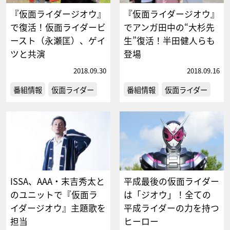
『仮面ライダージオウ』
『仮面ライダージオウ』
で復活！仮面ライダービ
でアンガ田中の“大杉先
ースト（永瀬匡）、ゲイ
生”復活！半田健人らも
ツと共演
登場
2018.09.30
2018.09.16
番組情報
仮面ライダー
番組情報
仮面ライダー
ISSA、AAA・末吉秀太と
平成最後の仮面ライダー
のユニットで『仮面ラ
は「ジオウ」！全ての
イダージオウ』主題歌を
平成ライダーの力を持つ
担当
ヒーロー