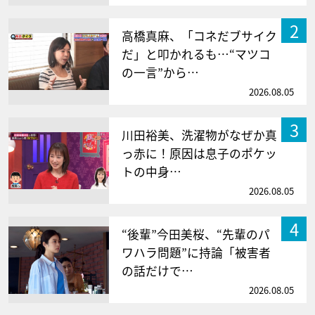
2
高橋真麻、「コネだブサイク
だ」と叩かれるも…“マツコ
の一言”から…
2026.08.05
3
川田裕美、洗濯物がなぜか真
っ赤に！原因は息子のポケッ
トの中身…
2026.08.05
4
“後輩”今田美桜、“先輩のパ
ワハラ問題”に持論「被害者
の話だけで…
2026.08.05