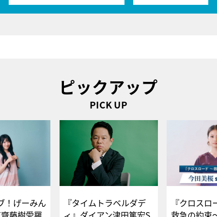
ピックアップ
PICK UP
ブ！げーみん
『タイムトラベルダデ
『クロスロー
E齋藤樹愛羅
ィ』ダイアン津田篤宏S
救急の約束