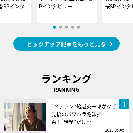
香SPインタ
Pインタビュー
桜SPイ
ピックアップ記事をもっと見る
ランキング
RANKING
1
“ベテラン”船越英一郎がクビ
覚悟のパワハラ謝罪拒
否！“後輩”だけ…
2026.08.05