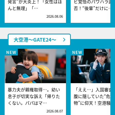
発言”が大炎上！「女性はほ
ビ覚悟のパワハラ謝
んと無理」「…
否！“後輩”だけに…
2026.08.06
2
大空港～GATE24～
暴力夫が親権取得…。幼い
「ええ…」入国審査
息子が切実な訴え「帰りた
腹に隠していた“危険
くない。パパはマ…
物”に仰天！空港騒
2026.08.07
2