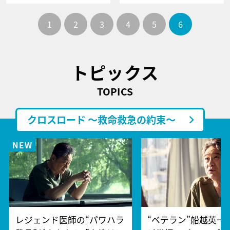
1
2
3
4
5
6
トピックス
TOPICS
クロスロード ～救命救急の約束～
レジェンド医師の“パワハラ
“ベテラン”船越英一