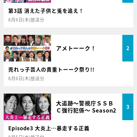
第3話 消えた子供と兎を追え！
8月6日(木)放送分
アメトーーク！
2
売れっ子芸人の貴重トーーク祭り!!
8月6日(木)放送分
大追跡～警視庁ＳＳＢ
3
Ｃ強行犯係～ Season2
Episode3 大炎上…暴走する正義
8月5日(水)放送分