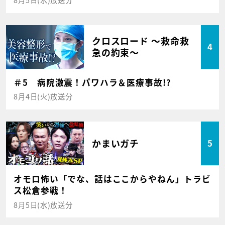
クロスロード ～救命救
4
急の約束～
＃5 病院激震！パワハラ＆医療事故!?
8月4日(火)放送分
かまいガチ
5
オモロ怖い「でな、話はここからやねん」トラビ
ス松倉参戦！
8月5日(水)放送分