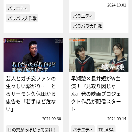
2024.10.01
バラエティ
バラエティ
バラバラ大作戦
バラバラ大作戦
芸人とガチ恋ファンの
早瀬憩×長井短がW主
生々しい繋がり… と
演！『見取り図じゃ
ろサーモン久保田から
ん』発の映画プロジェ
忠告も「若手ほど危な
クト作品が配信スター
い」
ト
2024.09.30
2024.09.14
耳の穴かっぽじって聞け！
バラエティ
TELASA