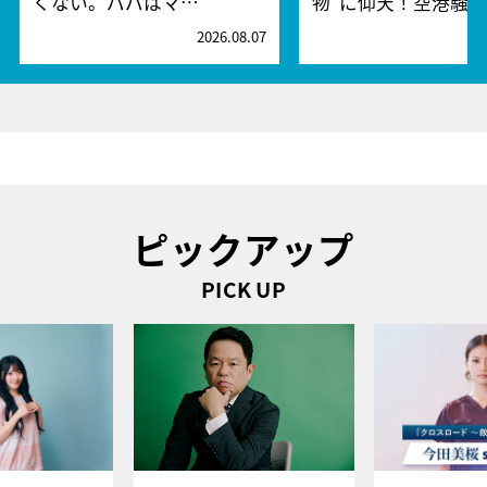
くない。パパはマ…
物”に仰天！空港騒
2026.08.07
2
ピックアップ
PICK UP