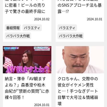
に密着！ビールの売り
のSNSアプローチ法も暴
子で驚きの最終手段に
露…!?
2024.10.02
2024.10.01
番組情報
バラエティ
バラエティ
バラバラ大作戦
バラバラ大作戦
納言・薄幸「AV観ます
クロちゃん、交際中の
よね？」森香澄や柏木
彼女がイケメン男性
由紀が“禁断の質問”に赤
と…！手つなぎデート
裸々回答！
目撃で大号泣＆情緒崩
壊
2024.10.01