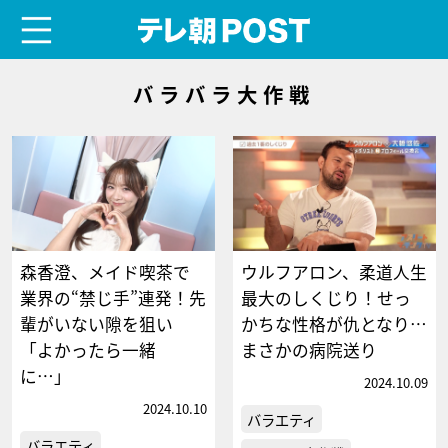
menu
テレ朝POST
バラバラ大作戦
森香澄、メイド喫茶で
ウルフアロン、柔道人生
業界の“禁じ手”連発！先
最大のしくじり！せっ
輩がいない隙を狙い
かちな性格が仇となり…
「よかったら一緒
まさかの病院送り
に…」
2024.10.09
2024.10.10
バラエティ
バラエティ