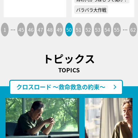
バラバラ大作戦
1
…
45
46
47
48
49
50
51
52
53
54
55
…
62
トピックス
TOPICS
クロスロード ～救命救急の約束～