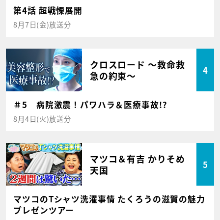
第4話 超戦慄展開
8月7日(金)放送分
クロスロード ～救命救
4
急の約束～
＃5 病院激震！パワハラ＆医療事故!?
8月4日(火)放送分
マツコ＆有吉 かりそめ
5
天国
マツコのTシャツ洗濯事情 たくろうの滋賀の魅力
プレゼンツアー