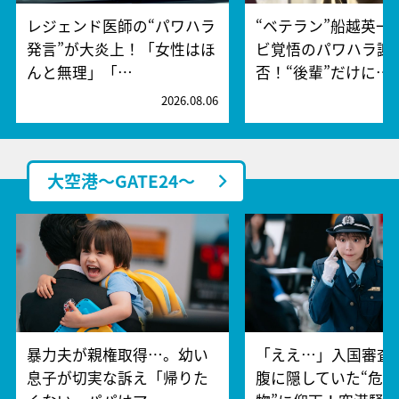
レジェンド医師の“パワハラ
“ベテラン”船越英一
発言”が大炎上！「女性はほ
ビ覚悟のパワハラ謝
んと無理」「…
否！“後輩”だけに…
2026.08.06
2
大空港～GATE24～
暴力夫が親権取得…。幼い
「ええ…」入国審査
息子が切実な訴え「帰りた
腹に隠していた“危険