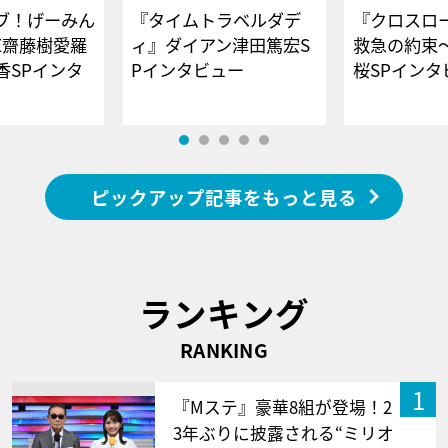
ブ！げーみん
『タイムトラベルダデ
『クロスロー
E齋藤樹愛羅
ィ』ダイアン津田篤宏S
救急の約束
香SPインタ
Pインタビュー
桜SPイ
ピックアップ記事をもっと見る
ランキング
RANKING
1
『Mステ』豪華8組が登場！2
3年ぶりに披露される“ミリオ