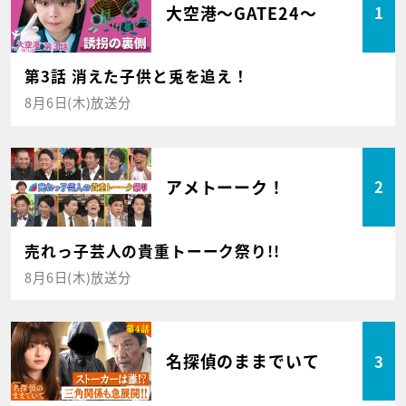
大空港～GATE24～
1
第3話 消えた子供と兎を追え！
8月6日(木)放送分
アメトーーク！
2
売れっ子芸人の貴重トーーク祭り!!
8月6日(木)放送分
名探偵のままでいて
3