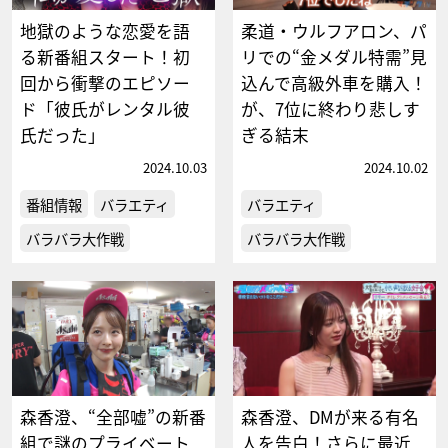
地獄のような恋愛を語
柔道・ウルフアロン、パ
る新番組スタート！初
リでの“金メダル特需”見
回から衝撃のエピソー
込んで高級外車を購入！
ド「彼氏がレンタル彼
が、7位に終わり悲しす
氏だった」
ぎる結末
2024.10.03
2024.10.02
番組情報
バラエティ
バラエティ
バラバラ大作戦
バラバラ大作戦
森香澄、“全部嘘”の新番
森香澄、DMが来る有名
組で謎のプライベート
人を告白！さらに最近