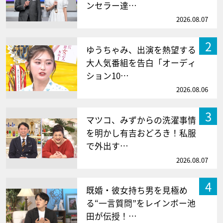
ンセラー達…
2026.08.07
2
ゆうちゃみ、出演を熱望する
大人気番組を告白「オーディ
ション10…
2026.08.06
3
マツコ、みずからの洗濯事情
を明かし有吉おどろき！私服
で外出す…
2026.08.07
4
既婚・彼女持ち男を見極め
る“一言質問”をレインボー池
田が伝授！…