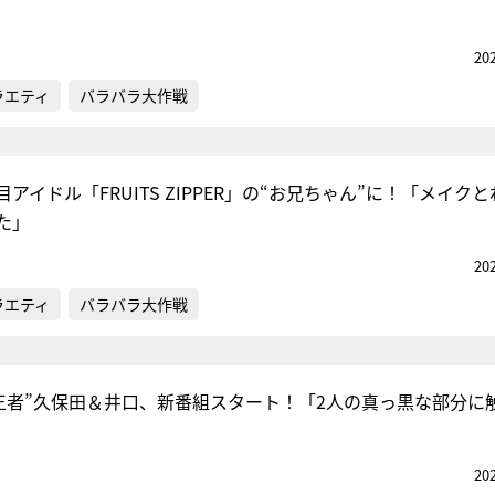
20
ラエティ
バラバラ大作戦
アイドル「FRUITS ZIPPER」の“お兄ちゃん”に！「メイク
た」
20
ラエティ
バラバラ大作戦
-1王者”久保田＆井口、新番組スタート！「2人の真っ黒な部分に
20