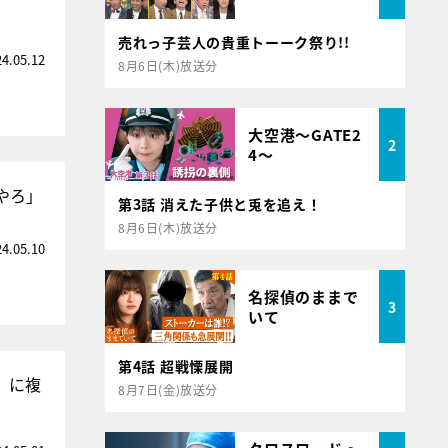
売れっ子芸人の貴重トーーク祭り!!
24.05.12
8月6日(木)放送分
大空港～GATE2
2
4～
やろ」
第3話 消えた子供と兎を追え！
8月6日(木)放送分
24.05.10
名探偵のままで
3
いて
第4話 超戦慄展開
」に複
8月7日(金)放送分