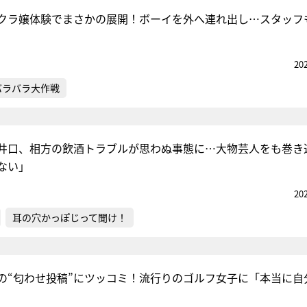
クラ嬢体験でまさかの展開！ボーイを外へ連れ出し…スタッフ
『アイ＝ラブ！げーみん
20
E齋藤樹愛羅＆佐々木舞
バラバラ大作戦
ビュー
井口、相方の飲酒トラブルが思わぬ事態に…大物芸人をも巻き
ない」
20
耳の穴かっぽじって聞け！
での“匂わせ投稿”にツッコミ！流行りのゴルフ女子に「本当に自