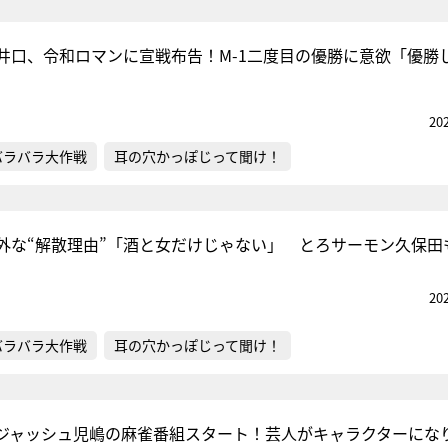
井口、令和ロマンに宣戦布告！M-1二度目の優勝に意欲「優勝
20
バラバラ大作戦
耳の穴かっぽじって聞け！
外な“解散理由”「酒と女だけじゃない」 とろサーモン久保田
20
バラバラ大作戦
耳の穴かっぽじって聞け！
ンジャッシュ児嶋の麻雀番組スタート！芸人がキャラクターにな