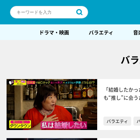
ドラマ・映画
バラエティ
音
バラ
「結婚したかっ
も“推し”に会う
バラエティ