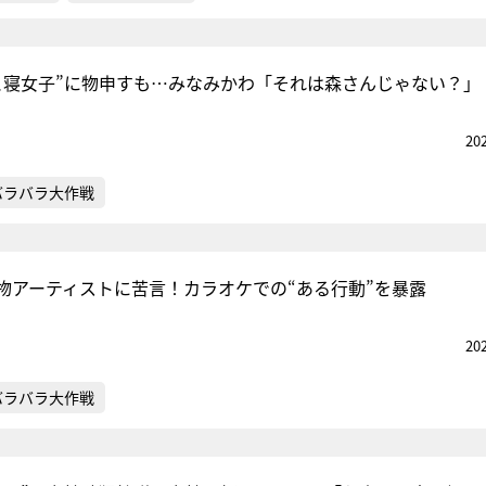
と寝女子”に物申すも…みなみかわ「それは森さんじゃない？」
20
バラバラ大作戦
物アーティストに苦言！カラオケでの“ある行動”を暴露
20
バラバラ大作戦