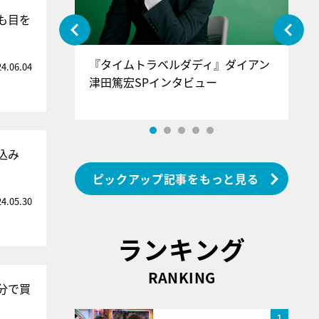
も目を
ぐ』＝LOV
『タイムトラベルダディ』ダイアン
『
24.06.04
香SPインタ
津田篤宏SPインタビュー
～
込み
ピックアップ記事をもっと見る
24.05.30
ランキング
RANKING
分で買
1