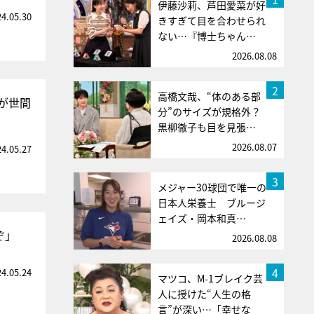
伊藤沙莉、芦田愛菜が好
24.05.30
きすぎて目を合わせられ
ない…『博士ちゃん…
2026.08.08
2
高橋文哉、“体のある部
が世間
分”のサイズが規格外？
黒柳徹子も目を見張…
2026.08.07
24.05.27
3
メジャー30球団で唯一の
日本人栄養士 ブルージ
ェイズ・岡本和真…
ぞ」
2026.08.08
4
24.05.24
マツコ、M-1ブレイク芸
人に授けた“人生の格
言”が深い…「幸せな