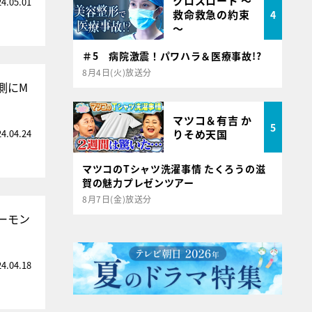
クロスロード ～
24.05.01
救命救急の約束
4
～
＃5 病院激震！パワハラ＆医療事故!?
8月4日(火)放送分
側にM
マツコ＆有吉 か
5
24.04.24
りそめ天国
マツコのTシャツ洗濯事情 たくろうの滋
賀の魅力プレゼンツアー
8月7日(金)放送分
ーモン
24.04.18