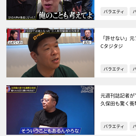
バラエティ
「許せない」元
Cタジタジ
バラエティ
元週刊誌記者が
久保田も驚く衝
バラエティ