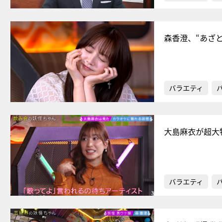
森香澄、“あざ
バラエティ
大島麻衣が超大
バラエティ