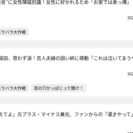
発言”に女性陣猛抗議！女性に好かれるため「お家では素っ裸」
20
バラバラ大作戦
保田、思わず涙！芸人夫婦の固い絆に感動「これは泣いてまう
20
バラバラ大作戦
耳の穴かっぽじって聞け！
えてよ」元プラス・マイナス兼光、ファンからの「漫才やって