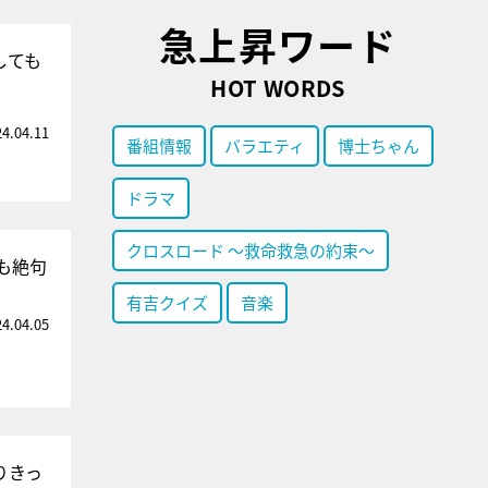
急上昇ワード
しても
HOT WORDS
24.04.11
番組情報
バラエティ
博士ちゃん
ドラマ
クロスロード ～救命救急の約束～
も絶句
有吉クイズ
音楽
24.04.05
りきっ