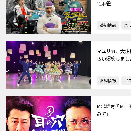
て麻雀
番組情報
バ
マユリカ、大注目
らい爆笑しまし
番組情報
バ
MCは“毒舌M
みて」