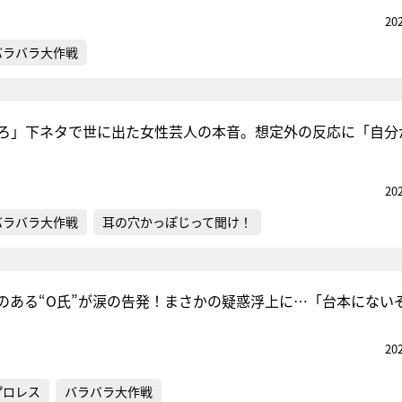
20
バラバラ大作戦
ろ」下ネタで世に出た女性芸人の本音。想定外の反応に「自分
20
バラバラ大作戦
耳の穴かっぽじって聞け！
のある“O氏”が涙の告発！まさかの疑惑浮上に…「台本にない
20
プロレス
バラバラ大作戦