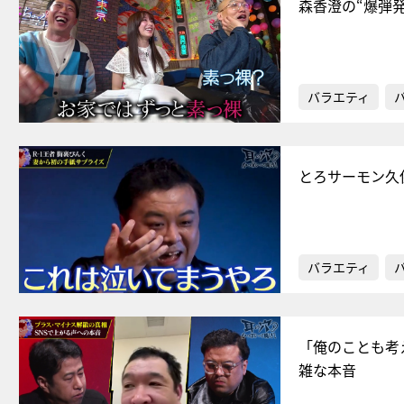
森香澄の“爆弾
バラエティ
とろサーモン久
バラエティ
「俺のことも考
雑な本音