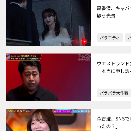
森香澄、キャバ
疑う光景
バラエティ
ウエストランド
「本当に申し訳
バラバラ大作戦
森香澄、SNS
ったの？」