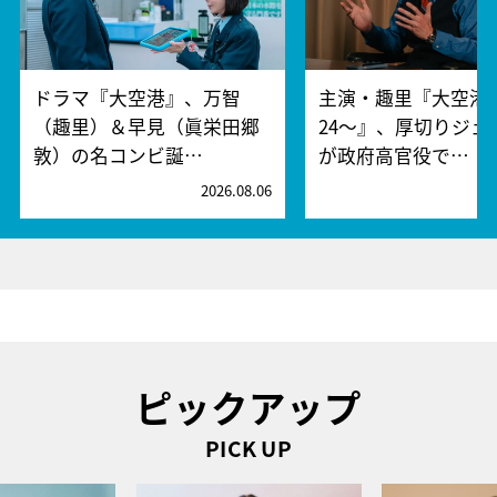
ドラマ『大空港』、万智
主演・趣里『大空港～
（趣里）＆早見（眞栄田郷
24～』、厚切りジェ
敦）の名コンビ誕…
が政府高官役で…
2026.08.06
2
ピックアップ
PICK UP