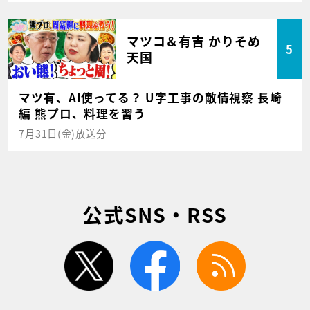
マツコ＆有吉 かりそめ
5
天国
マツ有、AI使ってる？ U字工事の敵情視察 長崎
編 熊プロ、料理を習う
7月31日(金)放送分
公式SNS・RSS
twitter
facebook
rss