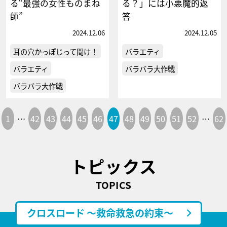
る“最強の女性ものまね
る？」には小悪魔的返
師”
答
2024.12.06
2024.12.05
耳の穴かっぽじって聞け！
バラエティ
バラエティ
バラバラ大作戦
バラバラ大作戦
1
…
42
43
44
45
46
47
48
49
50
51
52
…
62
トピックス
TOPICS
クロスロード ～救命救急の約束～