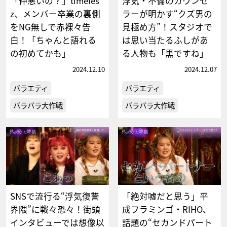
「仲悪いの？」timeles
浮気・不倫のカウンセ
z、メンバー卒業の裏側
ラーが明かす“クズ男の
をNG無しで赤裸々告
見極め方”！スタジオで
白！「ちゃんと語れる
は思い当たるふしがあ
の初めてかも」
る人物も「黒ですね」
2024.12.10
2024.12.07
バラエティ
バラエティ
バラバラ大作戦
バラバラ大作戦
SNSで流行る“浮気復讐
「絶対嘘だと思う」平
界隈”に戦々恐々！街頭
成フラミンゴ・RIHO、
インタビューでは想像以
話題の“セカンドパート