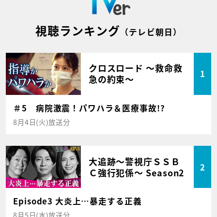
視聴ランキング
（テレビ朝日）
クロスロード ～救命救
1
急の約束～
＃5 病院激震！パワハラ＆医療事故!?
8月4日(火)放送分
大追跡～警視庁ＳＳＢ
2
Ｃ強行犯係～ Season2
Episode3 大炎上…暴走する正義
8月5日(水)放送分