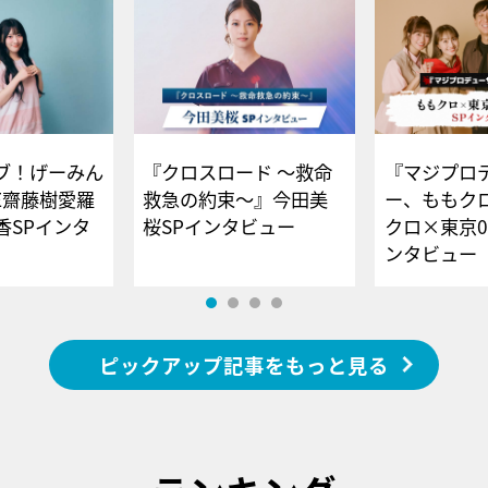
ブ！げーみん
『クロスロード ～救命
『マジプロ
E齋藤樹愛羅
救急の約束～』今田美
ー、ももク
香SPインタ
桜SPインタビュー
クロ×東京0
ンタビュー
ピックアップ記事をもっと見る