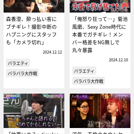
森香澄、酔っ払い客に
「俺怒り狂って…」菊池
ブチギレ！撮影中断の
風磨、Sexy Zone時代に
ハプニングにスタッフ
本番でガチギレ！メン
も「カメラ切れ」
バー格差をNG無しで
丸々暴露
2024.12.12
2024.12.10
バラエティ
バラエティ
バラバラ大作戦
バラバラ大作戦