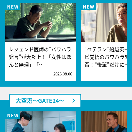
レジェンド医師の“パワハラ
“ベテラン”船越英一
発言”が大炎上！「女性はほ
ビ覚悟のパワハラ謝
んと無理」「…
否！“後輩”だけに…
2026.08.06
2
大空港～GATE24～