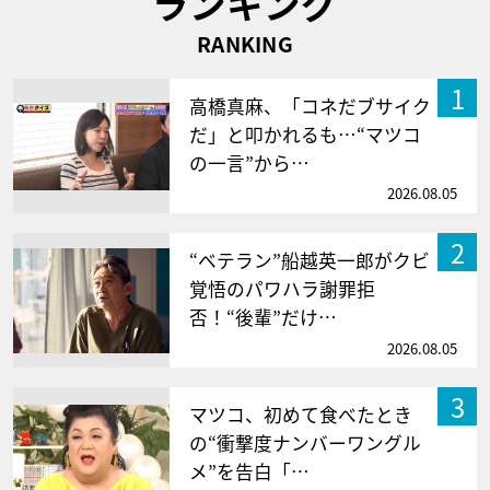
ランキング
RANKING
1
高橋真麻、「コネだブサイク
だ」と叩かれるも…“マツコ
の一言”から…
2026.08.05
2
“ベテラン”船越英一郎がクビ
覚悟のパワハラ謝罪拒
否！“後輩”だけ…
2026.08.05
3
マツコ、初めて食べたとき
の“衝撃度ナンバーワングル
メ”を告白「…