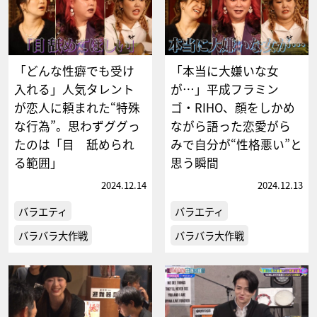
「どんな性癖でも受け
「本当に大嫌いな女
入れる」人気タレント
が…」平成フラミン
が恋人に頼まれた“特殊
ゴ・RIHO、顔をしかめ
な行為”。思わずググっ
ながら語った恋愛がら
たのは「目 舐められ
みで自分が“性格悪い”と
る範囲」
思う瞬間
2024.12.14
2024.12.13
バラエティ
バラエティ
バラバラ大作戦
バラバラ大作戦