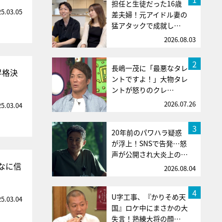
担任と生徒だった16歳
25.03.05
差夫婦！元アイドル妻の
猛アタックで成就し…
2026.08.03
2
長嶋一茂に「最悪なタレ
昇格決
ントですよ！」大物タレ
ントが怒りのクレ…
2026.07.26
25.03.04
3
20年前のパワハラ疑惑
が浮上！SNSで告発…怒
声が公開され大炎上の…
なに信
2026.08.04
4
U字工事、『かりそめ天
25.03.04
国』ロケ中にまさかの大
失言！熟練大将の顔…