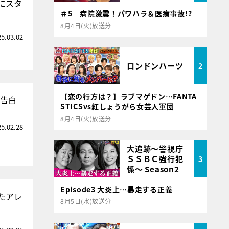
にスタ
＃5 病院激震！パワハラ＆医療事故!?
8月4日(火)放送分
25.03.02
ロンドンハーツ
2
【恋の行方は？】ラブマゲドン…FANTA
を告白
STICSvs紅しょうがら女芸人軍団
8月4日(火)放送分
25.02.28
大追跡～警視庁
ＳＳＢＣ強行犯
3
係～ Season2
Episode3 大炎上…暴走する正義
たアレ
8月5日(水)放送分