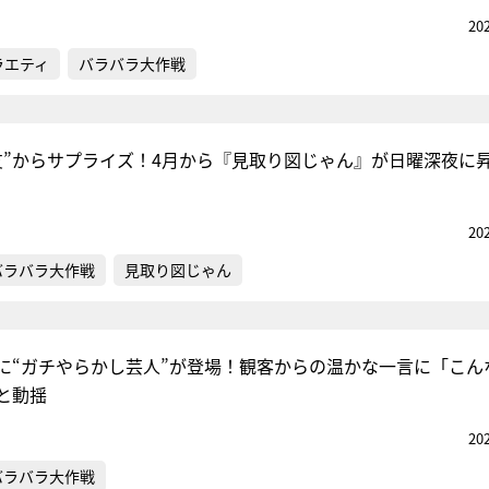
20
ラエティ
バラバラ大作戦
友”からサプライズ！4月から『見取り図じゃん』が日曜深夜に
20
バラバラ大作戦
見取り図じゃん
に“ガチやらかし芸人”が登場！観客からの温かな一言に「こん
と動揺
20
バラバラ大作戦