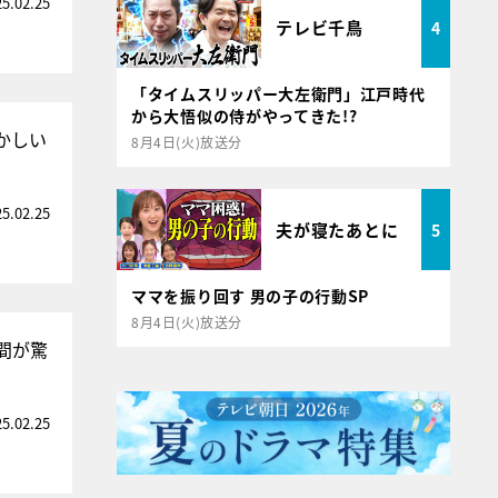
25.02.25
テレビ千鳥
4
「タイムスリッパー大左衛門」江戸時代
から大悟似の侍がやってきた!?
かしい
8月4日(火)放送分
25.02.25
夫が寝たあとに
5
ママを振り回す 男の子の行動SP
8月4日(火)放送分
間が驚
25.02.25