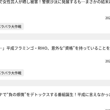
で女性芸人が晒し被害！警察沙汰に発展するも…まさかの結末
20
バラバラ大作戦
…」平成フラミンゴ・RIHO、意外な“資格”を持っていること
20
バラバラ大作戦
ナで“負の感情”をデトックスする番組誕生！平成に言えなかっ