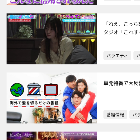
「ねえ、こっち
タジオ「これす
バラエティ
単発特番で大反
番組情報
バ