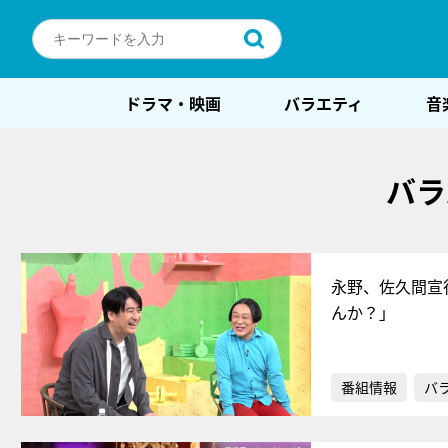
ドラマ・映画
バラエティ
音
バラ
永野、佐久間宣
んか？」
番組情報
バ