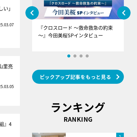
しい」
25.03.07
ぐ』＝LOV
『クロスロード ～救命救急の約束
『
香SPインタ
～』今田美桜SPインタビュー
ロ
ン
山里亮
ピックアップ記事をもっと見る
25.03.05
ランキング
RANKING
組』4
1