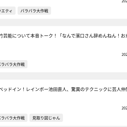
20
ラエティ
バラバラ大作戦
竹芸能について本音トーク！「なんで濱口さん辞めんねん！お
20
バラバラ大作戦
ベッドイン！レインボー池田直人、驚異のテクニックに芸人仲
20
バラバラ大作戦
見取り図じゃん