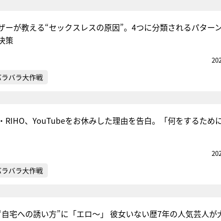
ザーが教える“セックスレスの原因”。4つに分類されるパター
決策
20
バラバラ大作戦
RIHO、YouTubeをお休みした理由を告白。「何をするため
」
20
バラバラ大作戦
“自宅への誘い方”に「エロ～」 彼女いない歴7年の人気芸人が