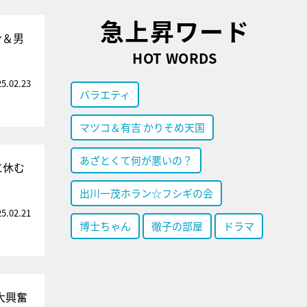
急上昇ワード
ン＆男
HOT WORDS
25.02.23
バラエティ
マツコ＆有吉 かりそめ天国
あざとくて何が悪いの？
に休む
出川一茂ホラン☆フシギの会
25.02.21
博士ちゃん
徹子の部屋
ドラマ
大興奮