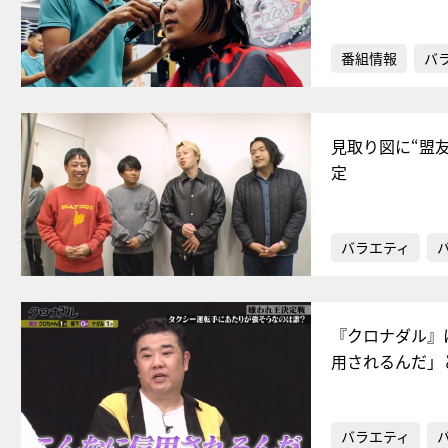
番組情報
バ
見取り図に“盟
定
バラエティ
『クロナダル』
用されるんだ」
バラエティ