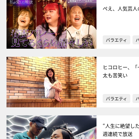
ぺえ、人気芸人
バラエティ
ヒコロヒー、「
太も苦笑い
バラエティ
“人生に絶望し
週連続で放送