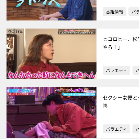
番組情報
バ
ヒコロヒー、松
やろ！」
バラエティ
セクシー女優と
愕
バラエティ