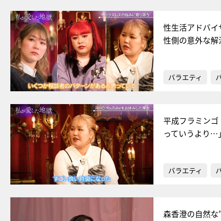
性生活アドバイ
性側の意外な解
バラエティ
平成フラミンゴ・
っていうより…
バラエティ
森香澄の自然な