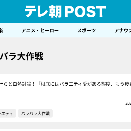
テレ
楽
アニメ・ヒーロー
スポーツ
アナウ
バラ大作戦
行らと白熱討論！「根底にはバラエティ愛がある態度、もう疲
20
ラエティ
バラバラ大作戦