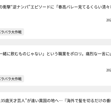
の衝撃“逆ナンパ”エピソードに「春高バレー見てるくらい清々
20
『アイ＝ラブ！げーみん
E齋藤樹愛羅＆佐々木舞
バラバラ大作戦
ビュー
一緒に飲むものじゃない」という職業をポロリ。痛烈な一言に
20
バラバラ大作戦
た35歳天才芸人”が遠い異国の地へ…『海外で髪を切るだけの番