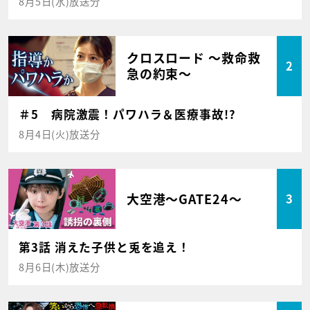
8月5日(水)放送分
クロスロード ～救命救
2
急の約束～
＃5 病院激震！パワハラ＆医療事故!?
8月4日(火)放送分
大空港～GATE24～
3
第3話 消えた子供と兎を追え！
8月6日(木)放送分