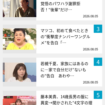
覚悟のパワハラ謝罪拒
否！“後輩”だけ…
2026.08.05
3
マツコ、初めて食べたとき
の“衝撃度ナンバーワングル
メ”を告白「…
2026.08.05
4
若槻千夏、家族にはあるの
に…家で自分だけ“ないも
の”告白 あわや…
2026.08.05
5
藤本美貴、14歳長男の服に
異変→聞かされた“4文字の理