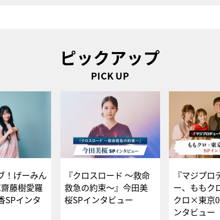
ピックアップ
PICK UP
ブ！げーみん
『クロスロード ～救命
『マジプロ
E齋藤樹愛羅
救急の約束～』今田美
ー、ももク
香SPインタ
桜SPインタビュー
クロ×東京0
ンタビュー