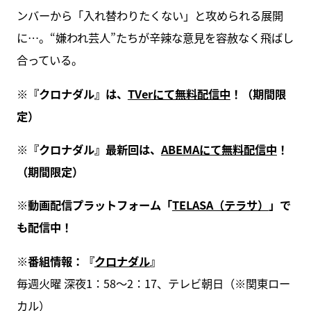
ンバーから「入れ替わりたくない」と攻められる展開
に…。“嫌われ芸人”たちが辛辣な意見を容赦なく飛ばし
合っている。
※『クロナダル』は、
TVerにて無料配信中
！（期間限
定）
※『クロナダル』最新回は、
ABEMAにて無料配信中
！
（期間限定）
※動画配信プラットフォーム「
TELASA（テラサ）
」で
も配信中！
※番組情報：『
クロナダル
』
毎週火曜 深夜1：58〜2：17、テレビ朝日（※関東ロー
カル）