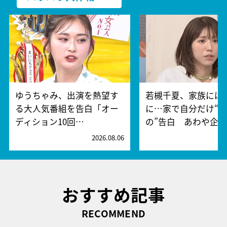
ゆうちゃみ、出演を熱望す
若槻千夏、家族には
る大人気番組を告白「オー
に…家で自分だけ“
ディション10回…
の”告白 あわや企…
2026.08.06
2
おすすめ記事
RECOMMEND