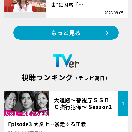
由”に困惑「…
2026.08.05
もっと見る
視聴ランキング
（テレビ朝日）
大追跡～警視庁ＳＳＢ
1
Ｃ強行犯係～ Season2
Episode3 大炎上…暴走する正義