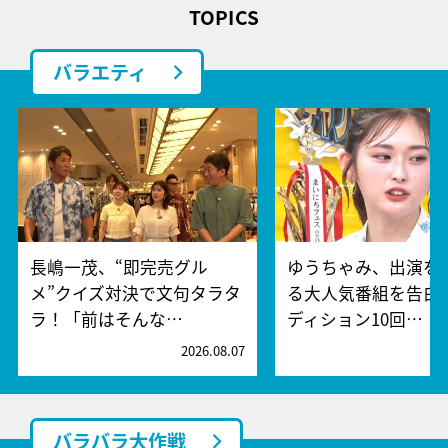
TOPICS
バラエティ
長嶋一茂、“即完売グル
ゆうちゃみ、出演を
メ”クイズ対決で文句タラタ
る大人気番組を告白
ラ！「前はそんな…
ディション10回…
2026.08.07
2
バラバラ大作戦