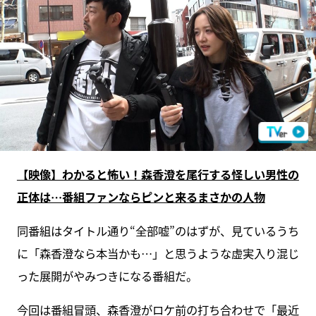
【映像】わかると怖い！森香澄を尾行する怪しい男性の
正体は…番組ファンならピンと来るまさかの人物
同番組はタイトル通り“全部嘘”のはずが、見ているうち
に「森香澄なら本当かも…」と思うような虚実入り混じ
った展開がやみつきになる番組だ。
今回は番組冒頭、森香澄がロケ前の打ち合わせで「最近