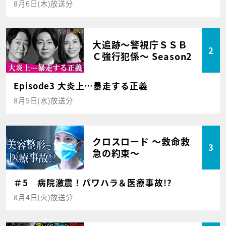
8月6日(木)放送分
大追跡～警視庁ＳＳＢ
2
Ｃ強行犯係～ Season2
Episode3 大炎上…暴走する正義
8月5日(水)放送分
クロスロード ～救命救
3
急の約束～
＃5 病院激震！パワハラ＆医療事故!?
8月4日(火)放送分