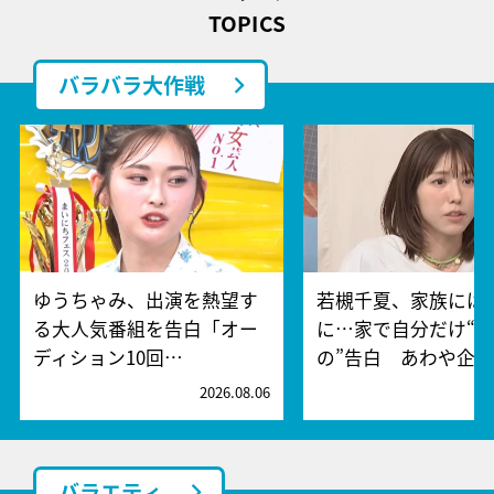
TOPICS
バラバラ大作戦
ゆうちゃみ、出演を熱望す
若槻千夏、家族には
る大人気番組を告白「オー
に…家で自分だけ“
ディション10回…
の”告白 あわや企…
2026.08.06
2
バラエティ