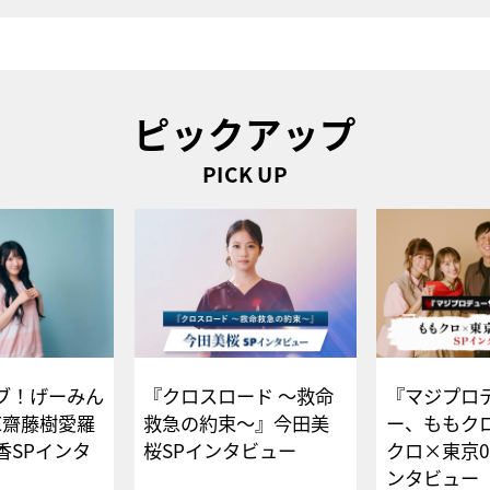
ピックアップ
PICK UP
ブ！げーみん
『クロスロード ～救命
『マジプロ
E齋藤樹愛羅
救急の約束～』今田美
ー、ももク
香SPインタ
桜SPインタビュー
クロ×東京0
ンタビュー