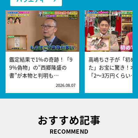
鑑定結果で1％の奇跡！「9
高嶋ちさ子が「初め
9％偽物」の“西郷隆盛の
た」お宝に驚き！本
書”が本物と判明も…
「2～3万円くらい…
2026.08.07
2
おすすめ記事
RECOMMEND