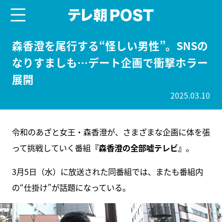
menu
テレ朝POST
森香澄を尾行する“怪しい男性”。SNSの
なりすましも…デート企画で衝撃ホラー
展開
2025.03.10
令和のあざと女王・森香澄が、さまざまな企画に体を張
って挑戦していく番組
『森香澄の全部嘘テレビ』
。
3月5日（水）に放送された同番組では、またも番組内
の“仕掛け”が話題になっている。