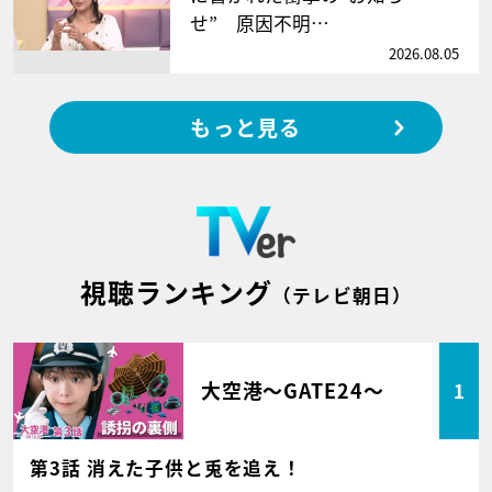
せ” 原因不明…
2026.08.05
もっと見る
視聴ランキング
（テレビ朝日）
大空港～GATE24～
1
第3話 消えた子供と兎を追え！