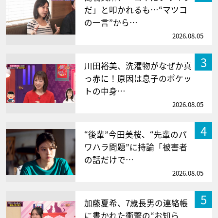
だ」と叩かれるも…“マツコ
の一言”から…
2026.08.05
3
川田裕美、洗濯物がなぜか真
っ赤に！原因は息子のポケッ
トの中身…
2026.08.05
4
“後輩”今田美桜、“先輩のパ
ワハラ問題”に持論「被害者
の話だけで…
2026.08.05
5
加藤夏希、7歳長男の連絡帳
に書かれた衝撃の“お知ら