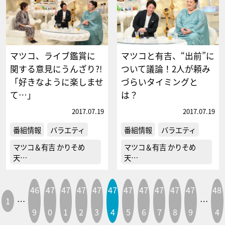
マツコ、ライブ鑑賞に
マツコと有吉、“出前”に
関する意見にうんざり?!
ついて議論！2人が頼み
「好きなように楽しませ
づらいタイミングと
て…」
は？
2017.07.19
2017.07.19
番組情報
バラエティ
番組情報
バラエティ
マツコ＆有吉 かりそめ
マツコ＆有吉 かりそめ
天…
天…
46
47
47
47
47
47
47
47
47
47
47
48
1
…
…
9
0
1
2
3
4
5
6
7
8
9
4