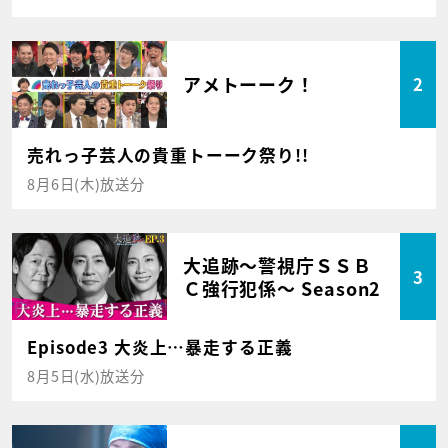
アメトーーク！
2
売れっ子芸人の貴重トーーク祭り!!
8月6日(木)放送分
大追跡～警視庁ＳＳＢ
3
Ｃ強行犯係～ Season2
Episode3 大炎上…暴走する正義
8月5日(水)放送分