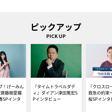
ピックアップ
PICK UP
ブ！げーみん
『タイムトラベルダデ
『クロスロー
E齋藤樹愛羅
ィ』ダイアン津田篤宏S
救急の約束
香SPインタ
Pインタビュー
桜SPイ