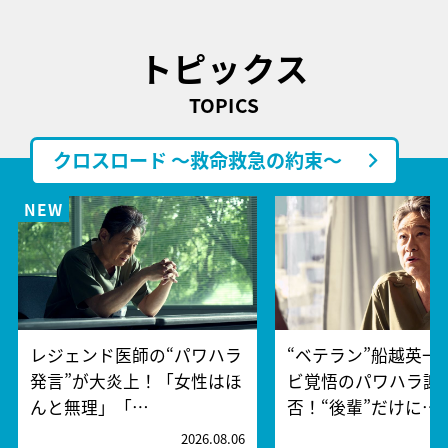
トピックス
TOPICS
クロスロード ～救命救急の約束～
レジェンド医師の“パワハラ
“ベテラン”船越英一
発言”が大炎上！「女性はほ
ビ覚悟のパワハラ謝
んと無理」「…
否！“後輩”だけに…
2026.08.06
2