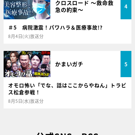
クロスロード ～救命救
4
急の約束～
＃5 病院激震！パワハラ＆医療事故!?
8月4日(火)放送分
かまいガチ
5
オモロ怖い「でな、話はここからやねん」トラビ
ス松倉参戦！
8月5日(水)放送分