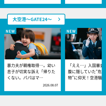
大空港～GATE24～
暴力夫が親権取得…。幼い
「ええ…」入国審査
息子が切実な訴え「帰りた
腹に隠していた“危険
くない。パパはマ…
物”に仰天！空港騒
2026.08.07
2