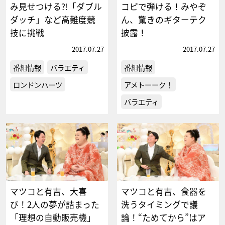
み見せつける⁈「ダブル
コピで弾ける！みやぞ
ダッチ」など高難度競
ん、驚きのギターテク
技に挑戦
披露！
2017.07.27
2017.07.27
番組情報
バラエティ
番組情報
ロンドンハーツ
アメトーーク！
バラエティ
マツコと有吉、大喜
マツコと有吉、食器を
び！2人の夢が詰まった
洗うタイミングで議
「理想の自動販売機」
論！“ためてから”はア