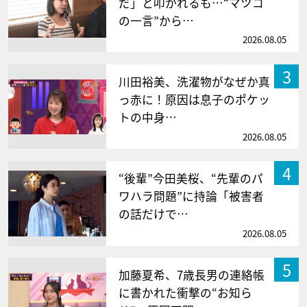
だ」と叩かれるも…“マツコ
の一言”から…
2026.08.05
3
川田裕美、洗濯物がなぜか真
っ赤に！原因は息子のポケッ
トの中身…
2026.08.05
4
“後輩”今田美桜、“先輩のパ
ワハラ問題”に持論「被害者
の話だけで…
2026.08.05
5
加藤夏希、7歳長男の連絡帳
に書かれた衝撃の“お知ら