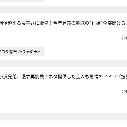
想像超える豪華さに衝撃！今年発売の雑誌の“付録”全部開ける
20
ツコ＆有吉 かりそめ天…
”小沢兄弟、漫才再挑戦！ネタ提供した芸人も驚愕のアドリブ披
20