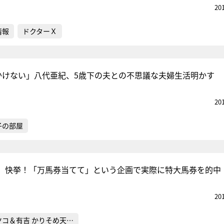
20
情報
ドクターＸ
かけない」八代亜紀、5歳下の夫との不思議な夫婦生活明かす
20
子の部屋
、快挙！「万馬券当てて」という企画で実際に特大馬券を的中
20
ツコ＆有吉 かりそめ天…