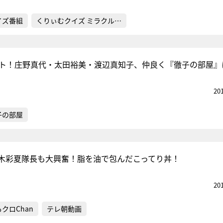
イズ番組
くりぃむクイズ ミラクル…
ット！庄野真代・太田裕美・渡辺真知子、仲良く『徹子の部屋』
20
子の部屋
木彩夏隊長も大興奮！脂を油で包んだこってり丼！
20
クロChan
テレ朝動画