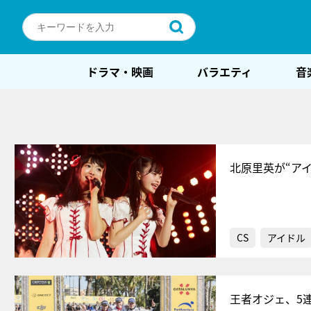
ドラマ・映画
バラエティ
音
北原里英が“ア
CS
アイドル
王者オジェ、5