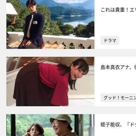
これは貴重！エ
ドラマ
島本真衣アナ、
グッド！モーニ
蛭子能収、『ド