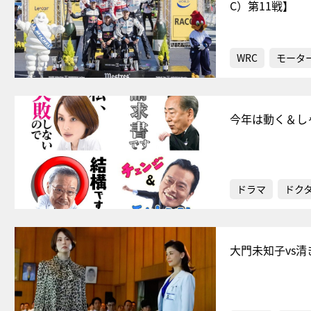
C）第11戦】
WRC
モータ
今年は動く＆し
ドラマ
ドク
大門未知子vs