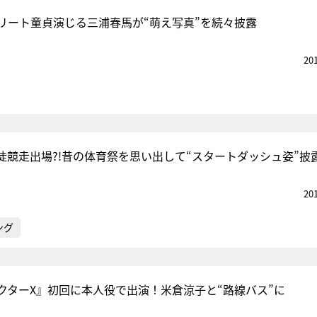
リート童貞演じる三浦春馬が“萌え写真”を続々披露
20
徒競走出場?!昔の体育祭を思い出して“スタートダッシュ姿”披
20
ング
クターX』初回に本人役で出演！米倉涼子と“路線バス”に