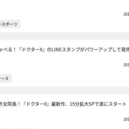
20
ースポーツ
ゃべる！『ドクターX』のLINEスタンプがパワーアップして発
20
ターＸ
清き女院長！『ドクターX』最新作、15分拡大SPで遂にスタート
20