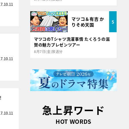
17.10.11
マツコ＆有吉 か
5
りそめ天国
マツコのTシャツ洗濯事情 たくろうの滋
賀の魅力プレゼンツアー
8月7日(金)放送分
17.10.11
！
急上昇ワード
17.10.11
HOT WORDS