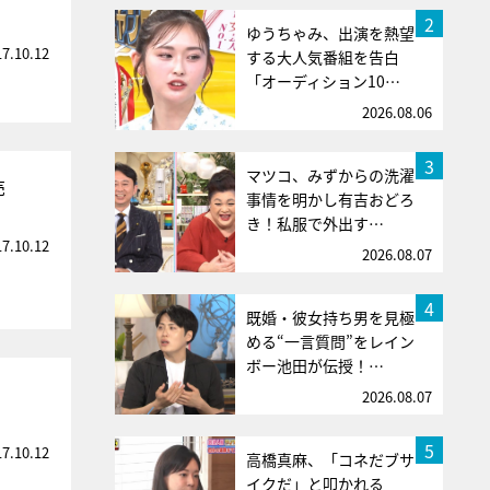
2
ゆうちゃみ、出演を熱望
17.10.12
する大人気番組を告白
「オーディション10…
2026.08.06
3
マツコ、みずからの洗濯
売
事情を明かし有吉おどろ
き！私服で外出す…
17.10.12
2026.08.07
4
既婚・彼女持ち男を見極
める“一言質問”をレイン
ボー池田が伝授！…
2026.08.07
5
17.10.12
高橋真麻、「コネだブサ
イクだ」と叩かれる