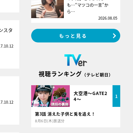
も…“マツコの一言”か
ら…
2026.08.05
ンスタ
もっと見る
17.10.12
視聴ランキング
（テレビ朝日）
大空港～GATE2
1
4～
17.10.12
第3話 消えた子供と兎を追え！
8月6日(木)放送分