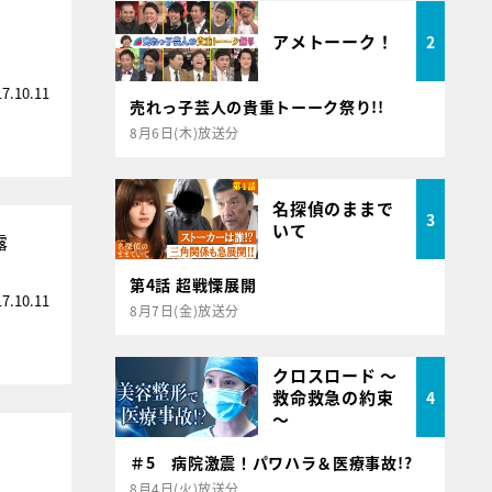
アメトーーク！
2
17.10.11
売れっ子芸人の貴重トーーク祭り!!
8月6日(木)放送分
名探偵のままで
3
いて
露
第4話 超戦慄展開
17.10.11
8月7日(金)放送分
クロスロード ～
救命救急の約束
4
～
＃5 病院激震！パワハラ＆医療事故!?
8月4日(火)放送分