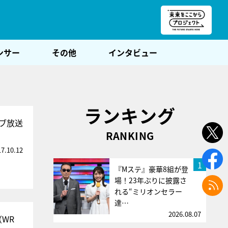
朝POST
ンサー
その他
インタビュー
ランキング
イブ放送
RANKING
17.10.12
1
『Mステ』豪華8組が登
場！23年ぶりに披露さ
れる“ミリオンセラー
達…
2026.08.07
WR