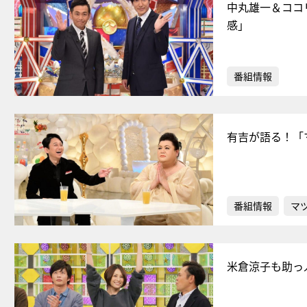
中丸雄一＆ココ
感」
番組情報
有吉が語る！「
番組情報
マ
米倉涼子も助っ