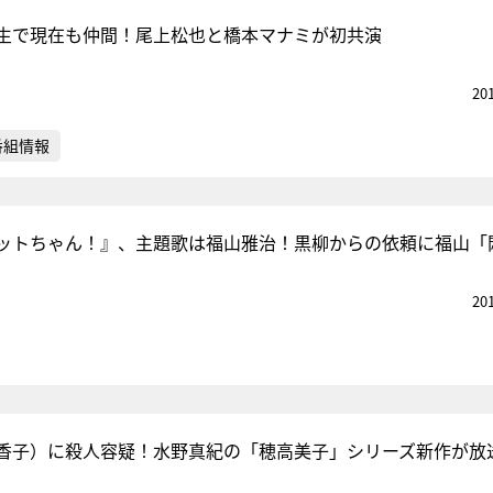
生で現在も仲間！尾上松也と橋本マナミが初共演
20
番組情報
ットちゃん！』、主題歌は福山雅治！黒柳からの依頼に福山「
20
香子）に殺人容疑！水野真紀の「穂高美子」シリーズ新作が放