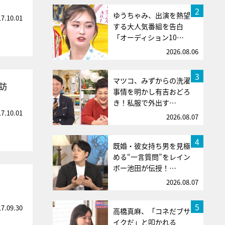
2
ゆうちゃみ、出演を熱望
17.10.01
する大人気番組を告白
「オーディション10…
2026.08.06
3
マツコ、みずからの洗濯
訪
事情を明かし有吉おどろ
き！私服で外出す…
17.10.01
2026.08.07
4
既婚・彼女持ち男を見極
める“一言質問”をレイン
ボー池田が伝授！…
2026.08.07
5
17.09.30
高橋真麻、「コネだブサ
イクだ」と叩かれる