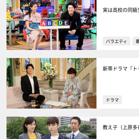
実は高校の同級
バラエティ
新帯ドラマ『ト
ドラマ
教え子（上原多