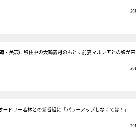
20
海道・美瑛に移住中の大鶴義丹のもとに前妻マルシアとの娘が来
20
オードリー若林との新番組に「パワーアップしなくては！」
20