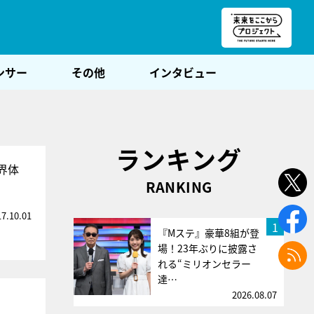
朝POST
ンサー
その他
インタビュー
ランキング
界体
RANKING
17.10.01
1
『Mステ』豪華8組が登
場！23年ぶりに披露さ
れる“ミリオンセラー
達…
2026.08.07