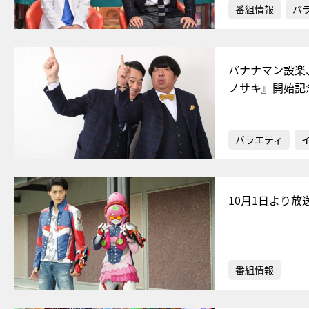
番組情報
バ
バナナマン設楽
ノサキ』開始記
バラエティ
10月1日より
番組情報