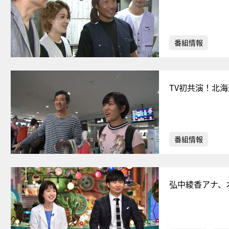
番組情報
TV初共演！北
番組情報
弘中綾香アナ、