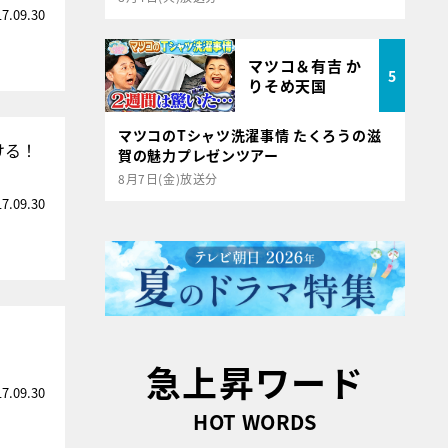
17.09.30
マツコ＆有吉 か
5
りそめ天国
マツコのTシャツ洗濯事情 たくろうの滋
ける！
賀の魅力プレゼンツアー
8月7日(金)放送分
17.09.30
急上昇ワード
17.09.30
HOT WORDS