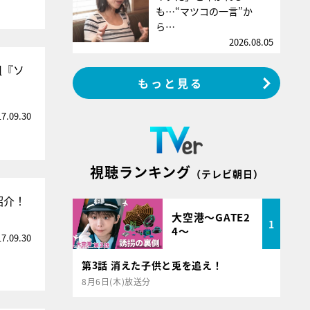
も…“マツコの一言”か
ら…
2026.08.05
組『ソ
もっと見る
17.09.30
視聴ランキング
（テレビ朝日）
紹介！
大空港～GATE2
1
4～
17.09.30
第3話 消えた子供と兎を追え！
8月6日(木)放送分