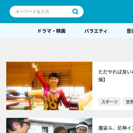
ドラマ・映画
バラエティ
音
ただやれば良い
操】
スポーツ
世
魔裟斗、尼神イ