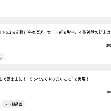
王No.1決定戦」今夜放送！女王・新妻聖子、不敗神話の結末は
20
楽
山で富士山に！“てっぺんでやりたいこと”を実現！
20
テレ朝動画