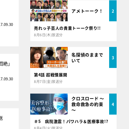
アメトーーク！
2
17.09.30
売れっ子芸人の貴重トーーク祭り!!
8月6日(木)放送分
名探偵のままで
3
いて
悶絶」
第4話 超戦慄展開
17.09.30
8月7日(金)放送分
クロスロード ～
救命救急の約束
4
～
送
＃5 病院激震！パワハラ＆医療事故!?
8月4日(火)放送分