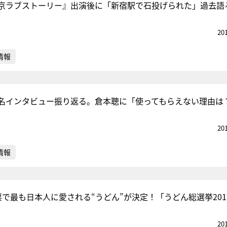
京ラブストーリー』出演後に「新宿駅で石投げられた」過去語
20
情報
名インタビュー振り返る。倉本聰に「使ってもらえない理由は
20
情報
票で最も日本人に愛される“うどん”が決定！「うどん総選挙201
20