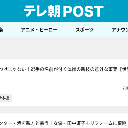
テレ
楽
アニメ・ヒーロー
スポーツ
アナウ
わけじゃない！選手の名前が付く体操の新技の意外な事実【世
20
界体操
ンター・渚を親方と慕う！女優・田中道子もリフォームに奮闘