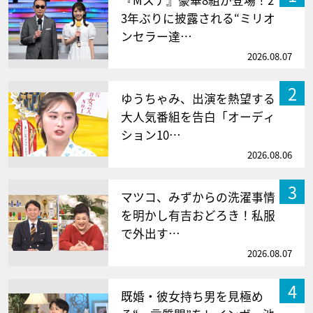
『Mステ』豪華8組が登場！2
3年ぶりに披露される“ミリオ
ンセラー達…
2026.08.07
2
ゆうちゃみ、出演を熱望する
大人気番組を告白「オーディ
ション10…
2026.08.06
3
マツコ、みずからの洗濯事情
を明かし有吉おどろき！私服
で外出す…
2026.08.07
4
既婚・彼女持ち男を見極め