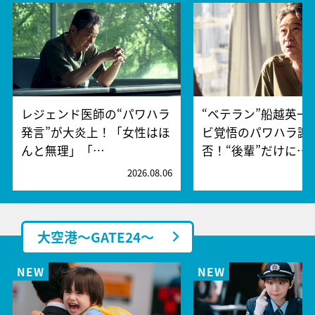
レジェンド医師の“パワハラ
“ベテラン”船越英一
発言”が大炎上！「女性はほ
ビ覚悟のパワハラ謝
んと無理」「…
否！“後輩”だけに…
2026.08.06
2
大空港～GATE24～