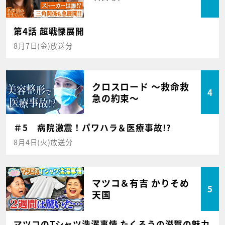
第4話 超戦慄展開
8月7日(金)放送分
クロスロード ～救命救
4
急の約束～
＃5 病院激震！パワハラ＆医療事故!?
8月4日(火)放送分
マツコ＆有吉 かりそめ
5
天国
マツコのTシャツ洗濯事情 たくろうの滋賀の魅力