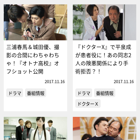
三浦春馬＆城田優、撮
『ドクターX』で平泉成
影の合間にわちゃわち
が患者役に！あの同志2
ゃ！『オトナ高校』オ
人の険悪関係により手
フショット公開
術拒否？！
2017.11.16
2017.11.16
ドラマ
番組情報
ドラマ
番組情報
ドクターＸ