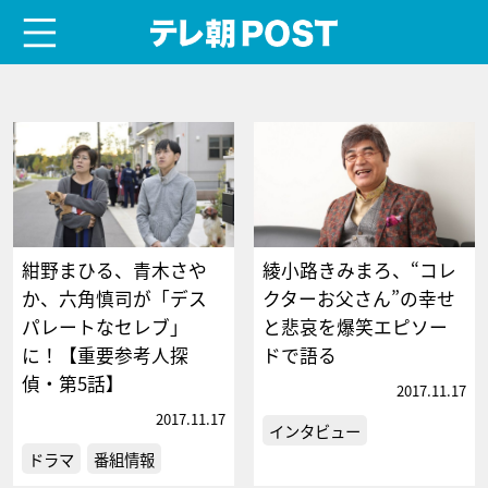
menu
テレ朝POST
紺野まひる、青木さや
綾小路きみまろ、“コレ
か、六角慎司が「デス
クターお父さん”の幸せ
パレートなセレブ」
と悲哀を爆笑エピソー
に！【重要参考人探
ドで語る
偵・第5話】
2017.11.17
2017.11.17
インタビュー
ドラマ
番組情報