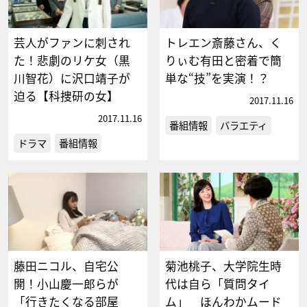
芸人がファンに刺され
トレエン斎藤さん、く
た！悲劇のリケ女（黒
りぃむ有田と密着で簡
川智花）に沢口靖子が
単な“技”を実演！？
迫る【科捜研の女】
2017.11.16
2017.11.16
番組情報
バラエティ
ドラマ
番組情報
藤田ニコル、自宅公
菊池桃子、大学院生時
開！小山慶一郎らが
代は自ら「質問タイ
「行きたくなる部屋
ム」 ほんわかムード