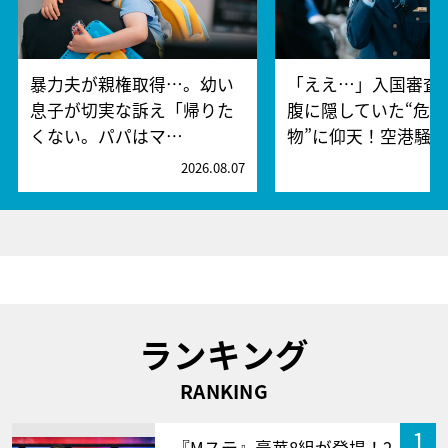
暴力夫が親権取得…。幼い
「ええ…」入国審査
息子が切実な訴え「帰りた
腹に隠していた“危険
くない。パパはマ…
物”に仰天！空港騒
2026.08.07
2
ランキング
RANKING
1