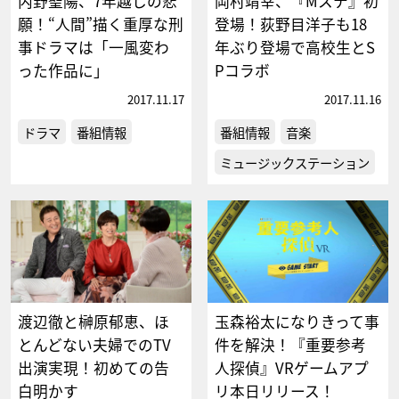
内野聖陽、7年越しの悲
岡村靖幸、『Mステ』初
願！“人間”描く重厚な刑
登場！荻野目洋子も18
事ドラマは「一風変わ
年ぶり登場で高校生とS
った作品に」
Pコラボ
2017.11.17
2017.11.16
ドラマ
番組情報
番組情報
音楽
ミュージックステーション
渡辺徹と榊原郁恵、ほ
玉森裕太になりきって事
とんどない夫婦でのTV
件を解決！『重要参考
出演実現！初めての告
人探偵』VRゲームアプ
白明かす
リ本日リリース！