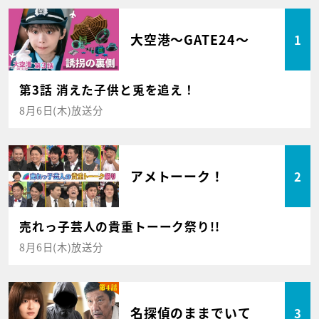
大空港～GATE24～
1
第3話 消えた子供と兎を追え！
8月6日(木)放送分
アメトーーク！
2
売れっ子芸人の貴重トーーク祭り!!
8月6日(木)放送分
名探偵のままでいて
3