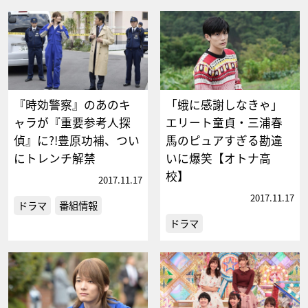
『時効警察』のあのキ
「蛾に感謝しなきゃ」
ャラが『重要参考人探
エリート童貞・三浦春
偵』に?!豊原功補、つい
馬のピュアすぎる勘違
にトレンチ解禁
いに爆笑【オトナ高
校】
2017.11.17
2017.11.17
ドラマ
番組情報
ドラマ