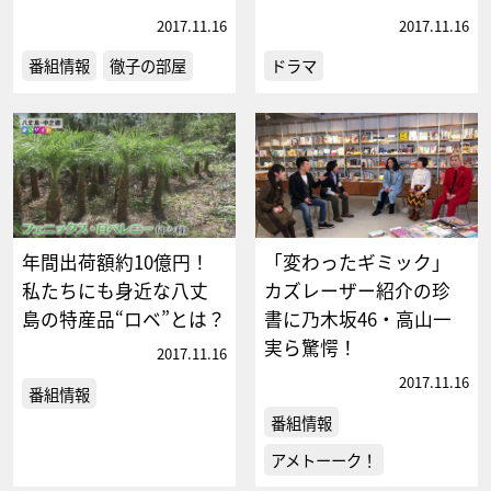
2017.11.16
2017.11.16
番組情報
徹子の部屋
ドラマ
年間出荷額約10億円！
「変わったギミック」
私たちにも身近な八丈
カズレーザー紹介の珍
島の特産品“ロベ”とは？
書に乃木坂46・高山一
実ら驚愕！
2017.11.16
2017.11.16
番組情報
番組情報
アメトーーク！