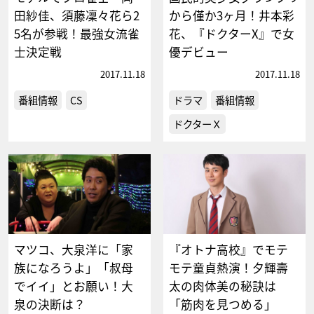
田紗佳、須藤凜々花ら2
から僅か3ヶ月！井本彩
5名が参戦！最強女流雀
花、『ドクターX』で女
士決定戦
優デビュー
2017.11.18
2017.11.18
番組情報
CS
ドラマ
番組情報
ドクターＸ
マツコ、大泉洋に「家
『オトナ高校』でモテ
族になろうよ」「叔母
モテ童貞熱演！夕輝壽
でイイ」とお願い！大
太の肉体美の秘訣は
泉の決断は？
「筋肉を見つめる」