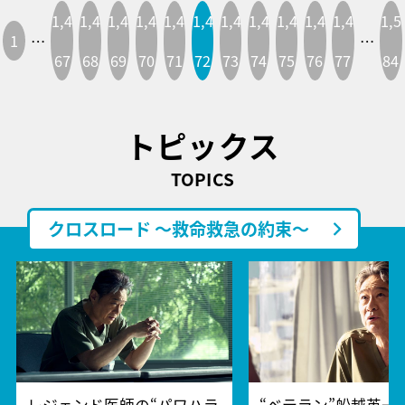
1,4
1,4
1,4
1,4
1,4
1,4
1,4
1,4
1,4
1,4
1,4
1,5
1
…
…
67
68
69
70
71
72
73
74
75
76
77
84
トピックス
TOPICS
クロスロード ～救命救急の約束～
レジェンド医師の“パワハラ
“ベテラン”船越英一