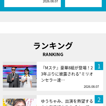
2026.08.07
2
ランキング
RANKING
1
『Mステ』豪華8組が登場！2
3年ぶりに披露される“ミリオ
ンセラー達…
2026.08.07
2
ゆうちゃみ、出演を熱望する