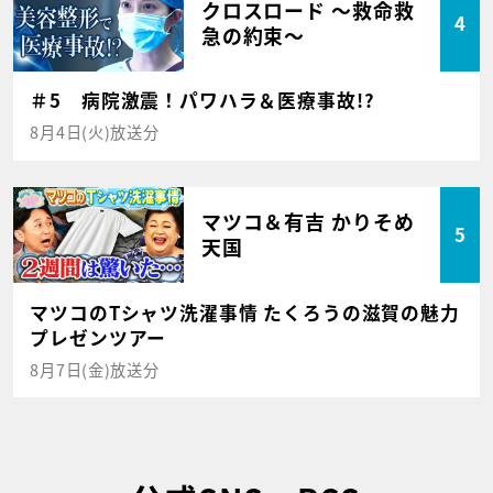
クロスロード ～救命救
4
急の約束～
＃5 病院激震！パワハラ＆医療事故!?
8月4日(火)放送分
マツコ＆有吉 かりそめ
5
天国
マツコのTシャツ洗濯事情 たくろうの滋賀の魅力
プレゼンツアー
8月7日(金)放送分