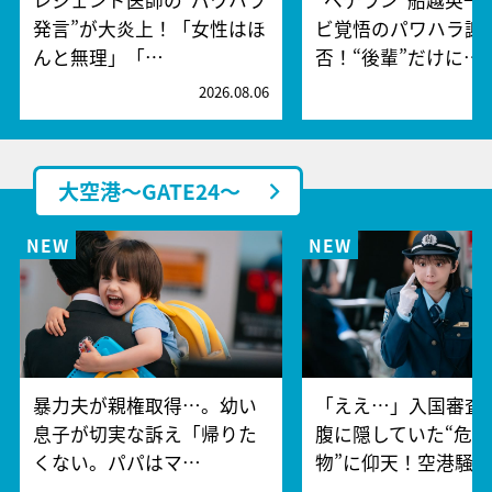
発言”が大炎上！「女性はほ
ビ覚悟のパワハラ謝
んと無理」「…
否！“後輩”だけに…
2026.08.06
2
大空港～GATE24～
暴力夫が親権取得…。幼い
「ええ…」入国審査
息子が切実な訴え「帰りた
腹に隠していた“危険
くない。パパはマ…
物”に仰天！空港騒