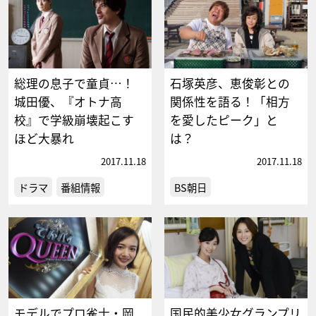
総理の息子で童貞…！
石塚英彦、恵俊彰との
城田優、『オトナ高
関係性を語る！「相方
校』で学級崩壊起こす
を愛したピーク」と
ほど大暴れ
は？
2017.11.18
2017.11.18
ドラマ
番組情報
BS朝日
モデルでプロ雀士・岡
国民的美少女グランプリ