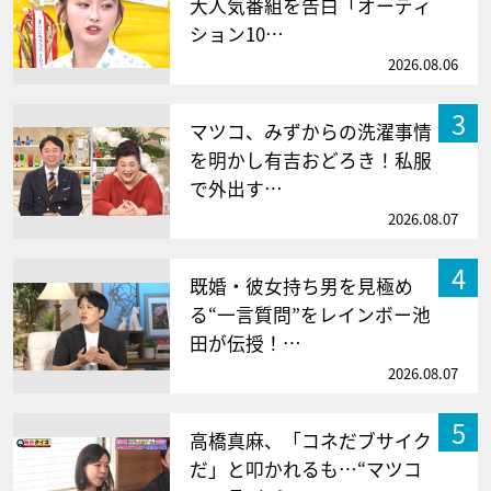
大人気番組を告白「オーディ
ション10…
2026.08.06
3
マツコ、みずからの洗濯事情
を明かし有吉おどろき！私服
で外出す…
2026.08.07
4
既婚・彼女持ち男を見極め
る“一言質問”をレインボー池
田が伝授！…
2026.08.07
5
高橋真麻、「コネだブサイク
だ」と叩かれるも…“マツコ