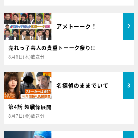
アメトーーク！
2
売れっ子芸人の貴重トーーク祭り!!
8月6日(木)放送分
名探偵のままでいて
3
第4話 超戦慄展開
8月7日(金)放送分