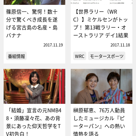
篠原信一、驚愕！数十
【世界ラリー（WR
分で驚くべき成長を遂
C）】ミケルセンがトッ
げる宮古島の名産・島
プ！ 第13戦ラリー・オ
バナナ
ーストラリア デイ1結果
2017.11.19
2017.11.18
番組情報
WRC
モータースポーツ
「結婚」宣言の元NMB4
榊原郁恵、76万人動員
8・須藤凜々花、あの背
したミュージカル『ピ
景にあった仰天哲学をT
ーターパン』への熱い
V初告白！
情熱を語る