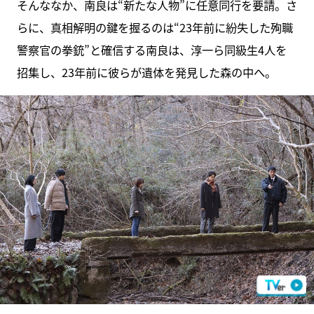
そんななか、南良は“新たな人物”に任意同行を要請。さ
らに、真相解明の鍵を握るのは“23年前に紛失した殉職
警察官の拳銃”と確信する南良は、淳一ら同級生4人を
招集し、23年前に彼らが遺体を発見した森の中へ。