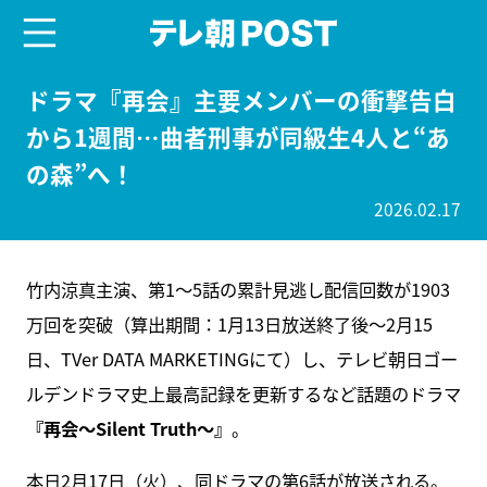
menu
テレ朝POST
ドラマ『再会』主要メンバーの衝撃告白
から1週間…曲者刑事が同級生4人と“あ
の森”へ！
2026.02.17
竹内涼真主演、第1～5話の累計見逃し配信回数が1903
万回を突破（算出期間：1月13日放送終了後～2月15
日、TVer DATA MARKETINGにて）し、テレビ朝日ゴー
ルデンドラマ史上最高記録を更新するなど話題のドラマ
『再会～Silent Truth～』
。
本日2月17日（火）、同ドラマの第6話が放送される。