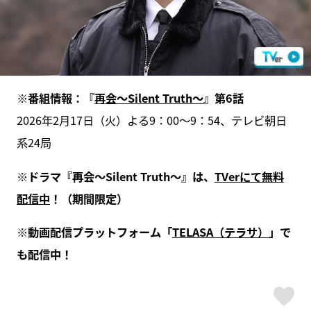
※番組情報：『
再会～Silent Truth～
』第6話
2026年2月17日（火）よる9：00～9：54、テレビ朝日
系24局
※ドラマ『再会～Silent Truth～』は、
TVerにて無料
配信中
！（期間限定）
※動画配信プラットフォーム「
TELASA（テラサ）
」で
も配信中！
ス