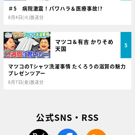
＃5 病院激震！パワハラ＆医療事故!?
8月4日(火)放送分
マツコ＆有吉 かりそめ
5
天国
マツコのTシャツ洗濯事情 たくろうの滋賀の魅力
プレゼンツアー
8月7日(金)放送分
公式SNS・RSS
twitter
facebook
rss