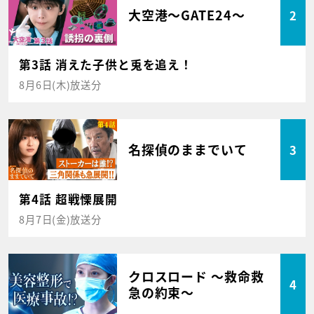
大空港～GATE24～
2
第3話 消えた子供と兎を追え！
8月6日(木)放送分
名探偵のままでいて
3
第4話 超戦慄展開
8月7日(金)放送分
クロスロード ～救命救
4
急の約束～