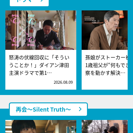
怒涛の伏線回収に「そうい
孫娘がストーカー被
うことか！」ダイアン津田
1歳祖父が“何もでき
主演ドラマで第1…
察を動かす解決…
2026.08.09
2
再会～Silent Truth～