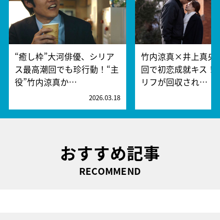
“癒し枠”大河俳優、シリア
竹内涼真×井上真央
ス最高潮回でも珍行動！“主
回で初恋成就キス！
役”竹内涼真か…
リフが回収され…
2026.03.18
2
おすすめ記事
RECOMMEND