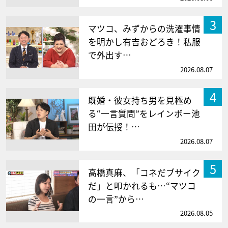
3
マツコ、みずからの洗濯事情
を明かし有吉おどろき！私服
で外出す…
2026.08.07
4
既婚・彼女持ち男を見極め
る“一言質問”をレインボー池
田が伝授！…
2026.08.07
5
高橋真麻、「コネだブサイク
だ」と叩かれるも…“マツコ
の一言”から…
2026.08.05