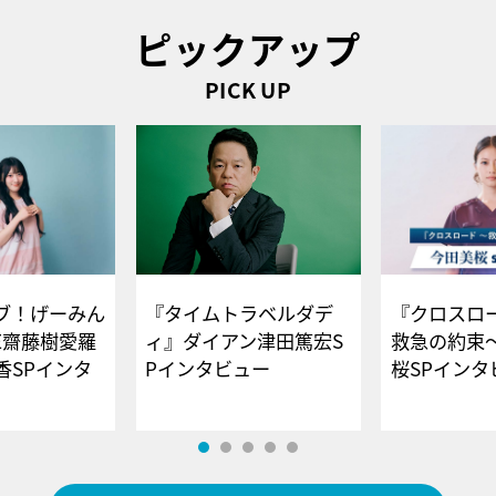
ピックアップ
PICK UP
ブ！げーみん
『タイムトラベルダデ
『クロスロー
E齋藤樹愛羅
ィ』ダイアン津田篤宏S
救急の約束
香SPインタ
Pインタビュー
桜SPイ