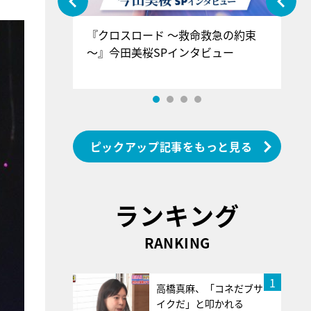
ぐ』＝LOV
『クロスロード ～救命救急の約束
『
香SPインタ
～』今田美桜SPインタビュー
ロ
ン
ピックアップ記事をもっと見る
ランキング
RANKING
1
高橋真麻、「コネだブサ
イクだ」と叩かれる