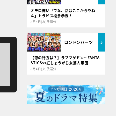
オモロ怖い「でな、話はここからやね
ん」トラビス松倉参戦！
8月5日(水)放送分
ロンドンハーツ
5
【恋の行方は？】ラブマゲドン…FANTA
STICSvs紅しょうがら女芸人軍団
8月4日(火)放送分