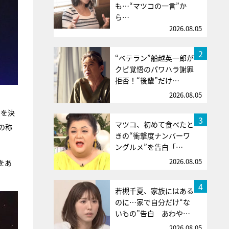
も…“マツコの一言”か
ら…
2026.08.05
2
“ベテラン”船越英一郎が
クビ覚悟のパワハラ謝罪
拒否！“後輩”だけ…
2026.08.05
留を決
3
マツコ、初めて食べたと
の称
きの“衝撃度ナンバーワ
ングルメ”を告白「…
2026.08.05
をあ
4
若槻千夏、家族にはある
のに…家で自分だけ“な
いもの”告白 あわや…
2026.08.05