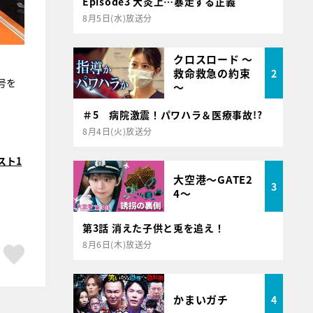
Episode3 大炎上…暴走する正義
8月5日(水)放送分
クロスロード ～
救命救急の約束
2
号を
～
＃5 病院激震！パワハラ＆医療事故!?
8月4日(火)放送分
スト1
大空港～GATE2
3
4～
第3話 消えた子供と兎を追え！
8月6日(木)放送分
ア
はてブ
スキボタン
かまいガチ
4