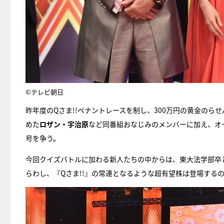
©テレビ朝日
昨年度のQさま!!ペナントレースを制し、300万円の黄金のら
めた
ロザン・宇治原
など同番組おなじみのメンバーに加え、オー
号を争う。
今回クイズバトルに加わる新人たちの中からは、東大法学部卒
らわし、『Qさま!!』の常連となるような超有望株は登場する