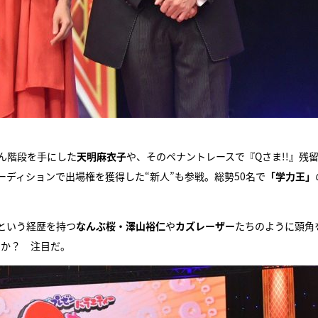
せん階段を手にした
天明麻衣子
や、そのペナントレースで『Qさま!!』残
ディションで出場権を獲得した“新人”も参戦。総勢50名で
「学力王」
という経歴を持つ
なんぶ桜・澤山裕仁
や
カズレーザー
たちのように頭角
のか？ 注目だ。