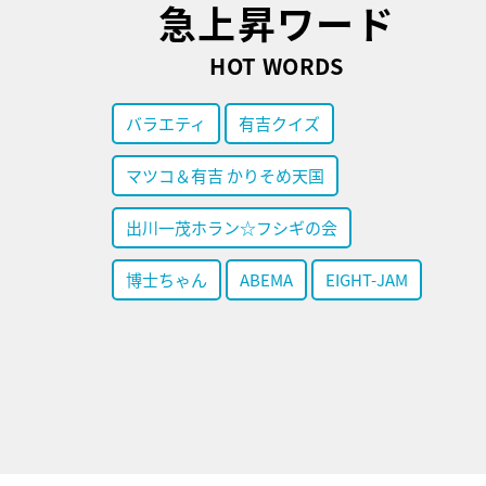
急上昇ワード
HOT WORDS
バラエティ
有吉クイズ
マツコ＆有吉 かりそめ天国
出川一茂ホラン☆フシギの会
博士ちゃん
ABEMA
EIGHT-JAM