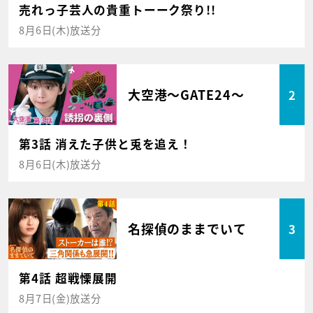
売れっ子芸人の貴重トーーク祭り!!
8月6日(木)放送分
大空港～GATE24～
2
第3話 消えた子供と兎を追え！
8月6日(木)放送分
名探偵のままでいて
3
第4話 超戦慄展開
8月7日(金)放送分