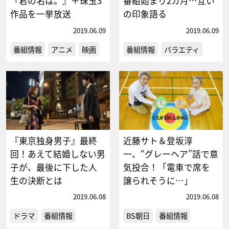
『君の名は。』＋珠玉3
番組始まり2カ月…互い
作品を一挙放送
の印象語る
2019.06.09
2019.06.09
番組情報
アニメ
映画
番組情報
バラエティ
『東京独身男子』最終
近藤サト＆登坂淳
回！あえて結婚しない男
一、“グレーヘア”話で意
子が、最後に下した人
気投合！「電車で席を
生の決断とは
譲られそうに…」
2019.06.08
2019.06.08
ドラマ
番組情報
BS朝日
番組情報