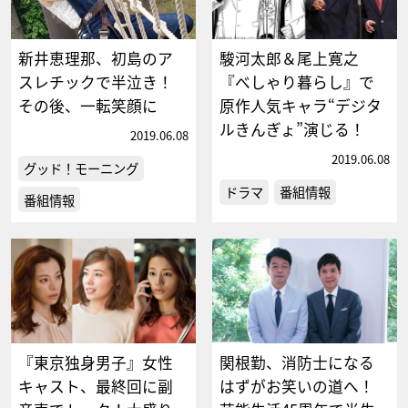
新井恵理那、初島のア
駿河太郎＆尾上寛之
スレチックで半泣き！
『べしゃり暮らし』で
その後、一転笑顔に
原作人気キャラ“デジタ
ルきんぎょ”演じる！
2019.06.08
2019.06.08
グッド！モーニング
ドラマ
番組情報
番組情報
『東京独身男子』女性
関根勤、消防士になる
キャスト、最終回に副
はずがお笑いの道へ！