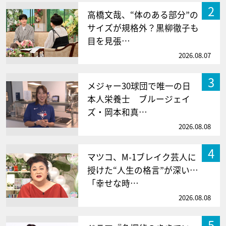
2
高橋文哉、“体のある部分”の
サイズが規格外？黒柳徹子も
目を見張…
2026.08.07
3
メジャー30球団で唯一の日
本人栄養士 ブルージェイ
ズ・岡本和真…
2026.08.08
4
マツコ、M-1ブレイク芸人に
授けた“人生の格言”が深い…
「幸せな時…
2026.08.08
5