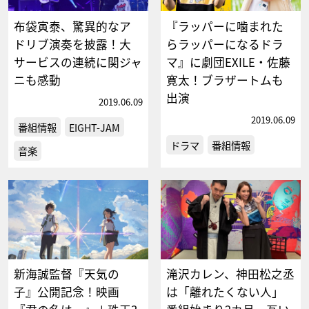
布袋寅泰、驚異的なア
『ラッパーに噛まれた
ドリブ演奏を披露！大
らラッパーになるドラ
サービスの連続に関ジャ
マ』に劇団EXILE・佐藤
ニも感動
寛太！ブラザートムも
出演
2019.06.09
2019.06.09
番組情報
EIGHT-JAM
ドラマ
番組情報
音楽
新海誠監督『天気の
滝沢カレン、神田松之丞
子』公開記念！映画
は「離れたくない人」