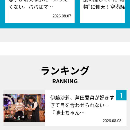
くない。パパはマ…
物”に仰天！空港騒
2026.08.07
2
ランキング
RANKING
1
伊藤沙莉、芦田愛菜が好きす
ぎて目を合わせられない…
『博士ちゃん…
2026.08.08