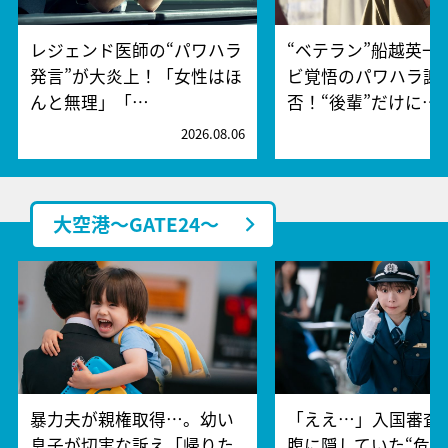
レジェンド医師の“パワハラ
“ベテラン”船越英一
発言”が大炎上！「女性はほ
ビ覚悟のパワハラ謝
んと無理」「…
否！“後輩”だけに…
2026.08.06
2
大空港～GATE24～
暴力夫が親権取得…。幼い
「ええ…」入国審査
息子が切実な訴え「帰りた
腹に隠していた“危険