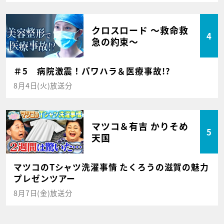
クロスロード ～救命救
4
急の約束～
＃5 病院激震！パワハラ＆医療事故!?
8月4日(火)放送分
マツコ＆有吉 かりそめ
5
天国
マツコのTシャツ洗濯事情 たくろうの滋賀の魅力
プレゼンツアー
8月7日(金)放送分