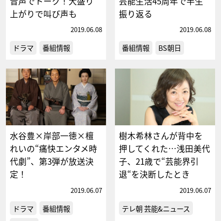
音声でトーク！大盛り
芸能生活45周年で半生
上がりで叫び声も
振り返る
2019.06.08
2019.06.08
ドラマ
番組情報
番組情報
BS朝日
水谷豊×岸部一徳×檀
樹木希林さんが背中を
れいの“痛快エンタメ時
押してくれた…浅田美代
代劇”、第3弾が放送決
子、21歳で“芸能界引
定！
退“を決断したとき
2019.06.07
2019.06.07
ドラマ
番組情報
テレ朝 芸能&ニュース