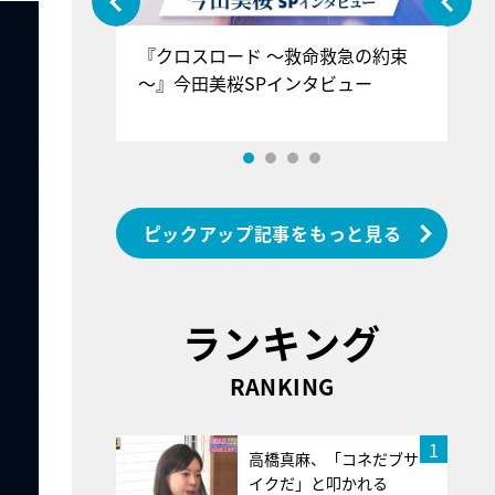
ぐ』＝LOV
『クロスロード ～救命救急の約束
『
香SPインタ
～』今田美桜SPインタビュー
ロ
ン
ピックアップ記事をもっと見る
ランキング
RANKING
1
高橋真麻、「コネだブサ
イクだ」と叩かれる