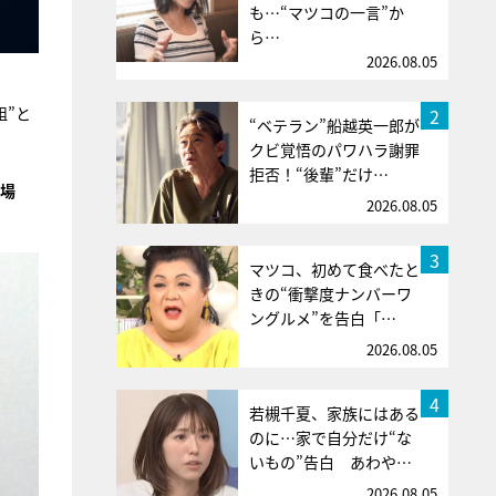
も…“マツコの一言”か
ら…
2026.08.05
組”と
2
“ベテラン”船越英一郎が
クビ覚悟のパワハラ謝罪
拒否！“後輩”だけ…
登場
2026.08.05
3
マツコ、初めて食べたと
きの“衝撃度ナンバーワ
ングルメ”を告白「…
2026.08.05
4
若槻千夏、家族にはある
のに…家で自分だけ“な
いもの”告白 あわや…
2026.08.05