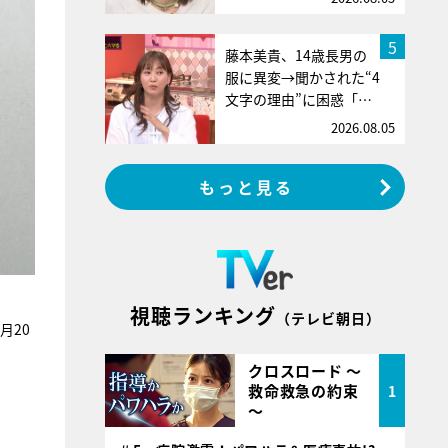
5
藤本美貴、14歳長男の
服に異変→聞かされた“4
文字の理由”に困惑「…
2026.08.05
もっと見る
視聴ランキング
（テレビ朝日）
月20
クロスロード ～
救命救急の約束
1
～