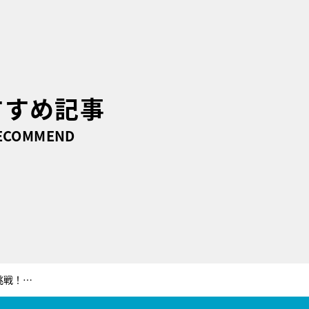
すすめ記事
ECOMMEND
オリラジ・中田、初のプレゼン番組に挑戦！様々なジャンルで活躍するイノベーターがゲストとして登場