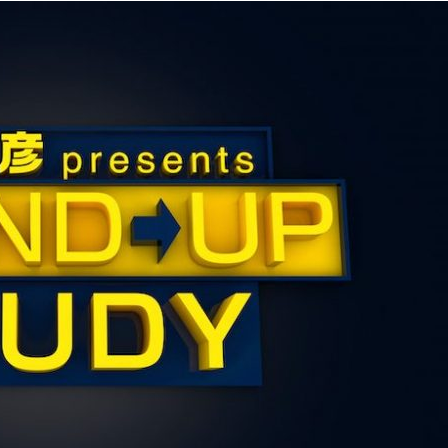
『アイ＝ラブ！げーみん
E齋藤樹愛羅＆佐々木舞
ビュー