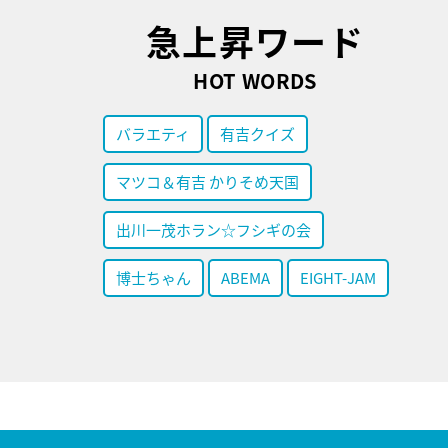
急上昇ワード
HOT WORDS
バラエティ
有吉クイズ
マツコ＆有吉 かりそめ天国
出川一茂ホラン☆フシギの会
博士ちゃん
ABEMA
EIGHT-JAM