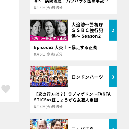
＃5 病院激震！パワハラ＆医療事故!?
8月4日(火)放送分
大追跡～警視庁
ＳＳＢＣ強行犯
2
係～ Season2
Episode3 大炎上…暴走する正義
8月5日(水)放送分
ロンドンハーツ
3
ア
はてブ
スキボタン
【恋の行方は？】ラブマゲドン…FANTA
STICSvs紅しょうがら女芸人軍団
8月4日(火)放送分