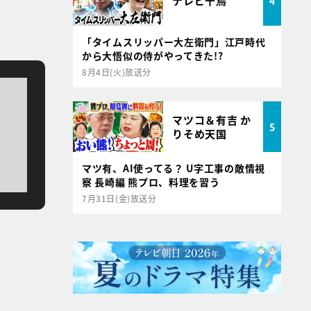
テレビ千鳥
4
「タイムスリッパー大左衛門」江戸時代
から大悟似の侍がやってきた!?
8月4日(火)放送分
マツコ＆有吉 か
5
りそめ天国
マツ有、AI使ってる？ U字工事の敵情視
察 長崎編 熊プロ、料理を習う
7月31日(金)放送分