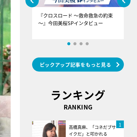
ぐ』＝LOV
『クロスロード ～救命救急の約束
『
香SPインタ
～』今田美桜SPインタビュー
ロ
ン
ピックアップ記事をもっと見る
ランキング
RANKING
1
高橋真麻、「コネだブサ
イクだ」と叩かれる