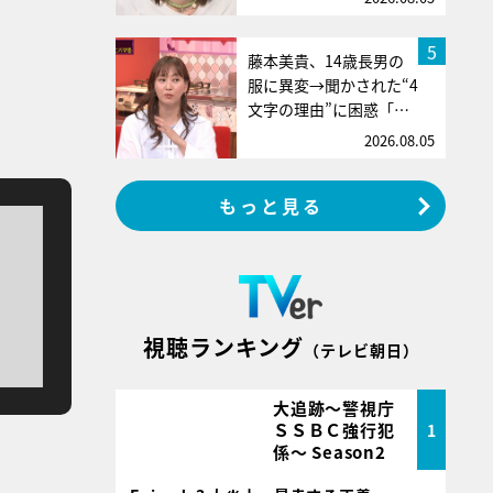
5
藤本美貴、14歳長男の
服に異変→聞かされた“4
文字の理由”に困惑「…
2026.08.05
もっと見る
視聴ランキング
（テレビ朝日）
大追跡～警視庁
ＳＳＢＣ強行犯
1
係～ Season2