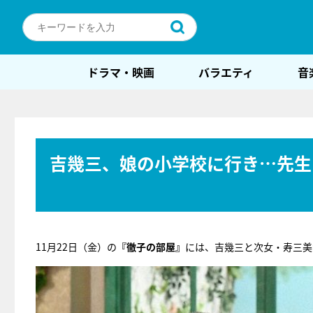
ドラマ・映画
バラエティ
音
吉幾三、娘の小学校に行き…先生
11月22日（金）の
『徹子の部屋』
には、吉幾三と次女・寿三美