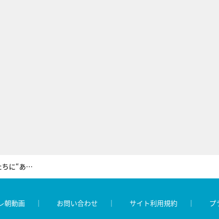
吉幾三、娘の小学校に行き…先生たちに“あること”を直訴
レ朝動画
お問い合わせ
サイト利用規約
プ