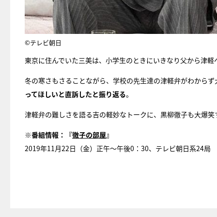
©テレビ朝日
東京に住んでいた三美は、小学生のときにいきなり父から津軽
冬の寒さもさることながら、学校の先生達の津軽弁がわからず
ってほしいと直訴したと振り返る
。
津軽弁の難しさを語る吉の軽妙なトークに、黒柳徹子も大爆笑
※番組情報：『
徹子の部屋
』
2019年11月22日（金）正午～午後0：30、テレビ朝日系24局