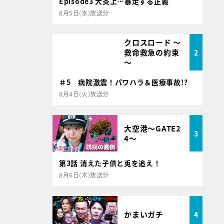
Episode3 大炎上…暴走する正義
8月5日(水)放送分
クロスロード ～
救命救急の約束
2
～
＃5 病院激震！パワハラ＆医療事故!?
8月4日(火)放送分
大空港～GATE2
3
4～
第3話 消えた子供と兎を追え！
8月6日(木)放送分
かまいガチ
4