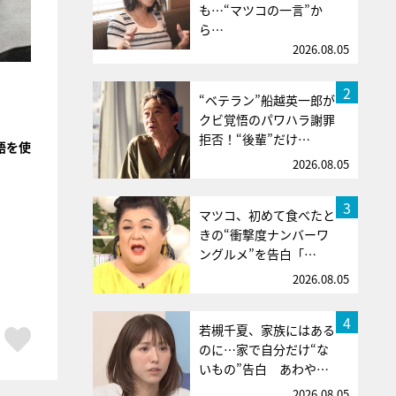
も…“マツコの一言”か
ら…
2026.08.05
2
“ベテラン”船越英一郎が
クビ覚悟のパワハラ謝罪
拒否！“後輩”だけ…
語を使
2026.08.05
3
マツコ、初めて食べたと
きの“衝撃度ナンバーワ
ングルメ”を告白「…
2026.08.05
4
若槻千夏、家族にはある
ア
はてブ
スキボタン
のに…家で自分だけ“な
いもの”告白 あわや…
2026.08.05