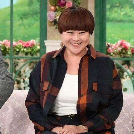
『アイ＝ラブ！げーみん
E齋藤樹愛羅＆佐々木舞
ビュー