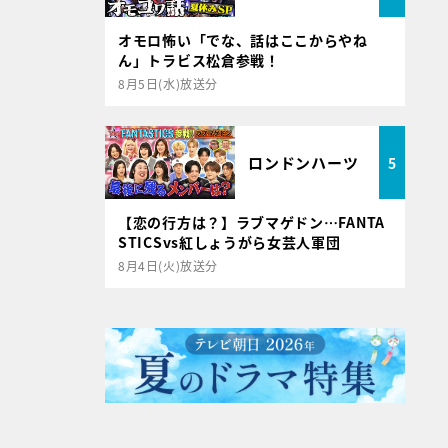
オモロ怖い「でな、話はここからやね
ん」トラビス松倉参戦！
8月5日(水)放送分
ロンドンハーツ
5
【恋の行方は？】ラブマゲドン…FANTA
STICSvs紅しょうがら女芸人軍団
8月4日(火)放送分