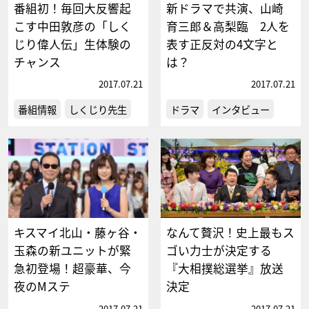
番組初！毎回大反響起
新ドラマで共演、山崎
こす中田敦彦の「しく
育三郎＆高梨臨 2人を
じり偉人伝」生体験の
表す正反対の4文字と
チャンス
は？
2017.07.21
2017.07.21
番組情報
しくじり先生
ドラマ
インタビュー
キスマイ北山・藤ヶ谷・
なんて贅沢！史上最もス
玉森の新ユニットが緊
ゴい力士が決定する
急初登場！超豪華、今
『大相撲総選挙』放送
夜のMステ
決定
2017.07.21
2017.07.21