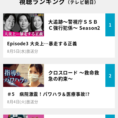
視聴ランキング
（テレビ朝日）
大追跡～警視庁ＳＳＢ
1
Ｃ強行犯係～ Season2
Episode3 大炎上…暴走する正義
8月5日(水)放送分
クロスロード ～救命救
2
急の約束～
＃5 病院激震！パワハラ＆医療事故!?
8月4日(火)放送分