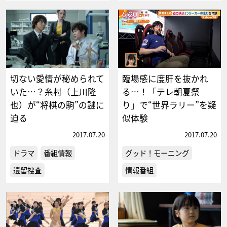
切ない愛情が秘められて
臨場感に度肝を抜かれ
いた…？糸村（上川隆
る…！「テレ朝夏祭
也）が“将棋の駒”の謎に
り」で“世界ラリー”を疑
迫る
似体験
2017.07.20
2017.07.20
ドラマ
番組情報
グッド！モーニング
遺留捜査
情報番組