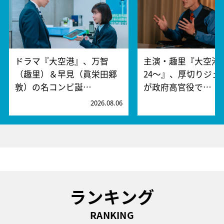
ドラマ『大空港』、万智
主演・趣里『大空港～
（趣里）＆早見（眞栄田郷
24～』、厚切りジェ
敦）の名コンビ誕…
が政府高官役で…
2026.08.06
2
ランキング
RANKING