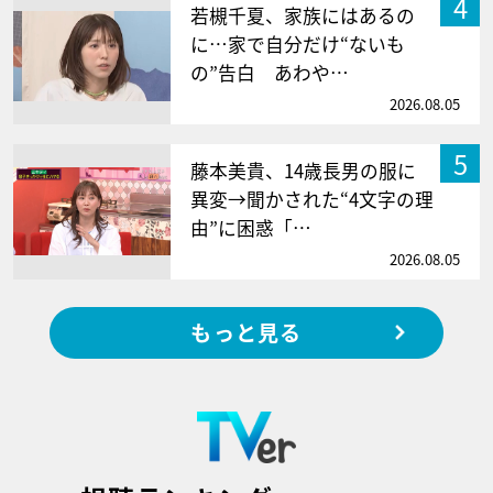
4
若槻千夏、家族にはあるの
に…家で自分だけ“ないも
の”告白 あわや…
2026.08.05
5
藤本美貴、14歳長男の服に
異変→聞かされた“4文字の理
由”に困惑「…
2026.08.05
もっと見る