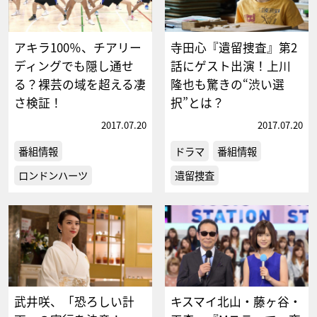
アキラ100％、チアリー
寺田心『遺留捜査』第2
ディングでも隠し通せ
話にゲスト出演！上川
る？裸芸の域を超える凄
隆也も驚きの“渋い選
さ検証！
択”とは？
2017.07.20
2017.07.20
番組情報
ドラマ
番組情報
ロンドンハーツ
遺留捜査
武井咲、「恐ろしい計
キスマイ北山・藤ヶ谷・