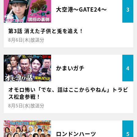
大空港～GATE24～
3
第3話 消えた子供と兎を追え！
8月6日(木)放送分
かまいガチ
4
オモロ怖い「でな、話はここからやねん」トラビ
ス松倉参戦！
8月5日(水)放送分
ロンドンハーツ
5