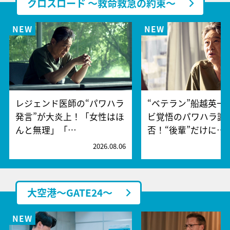
クロスロード ～救命救急の約束～
レジェンド医師の“パワハラ
“ベテラン”船越英一
発言”が大炎上！「女性はほ
ビ覚悟のパワハラ謝
んと無理」「…
否！“後輩”だけに…
2026.08.06
2
大空港～GATE24～