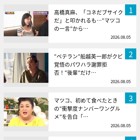
1
高橋真麻、「コネだブサイク
だ」と叩かれるも…“マツコ
の一言”から…
2026.08.05
2
“ベテラン”船越英一郎がクビ
覚悟のパワハラ謝罪拒
否！“後輩”だけ…
2026.08.05
3
マツコ、初めて食べたとき
の“衝撃度ナンバーワングル
メ”を告白「…
2026.08.05