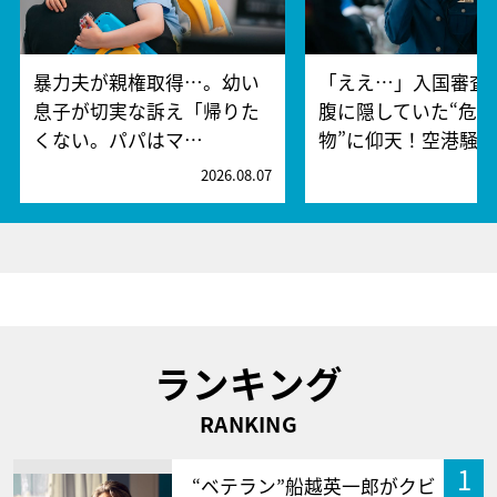
暴力夫が親権取得…。幼い
「ええ…」入国審査
息子が切実な訴え「帰りた
腹に隠していた“危険
くない。パパはマ…
物”に仰天！空港騒
2026.08.07
2
ランキング
RANKING
1
“ベテラン”船越英一郎がクビ