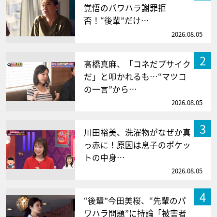
覚悟のパワハラ謝罪拒
否！“後輩”だけ…
2026.08.05
2
高橋真麻、「コネだブサイク
だ」と叩かれるも…“マツコ
の一言”から…
2026.08.05
3
川田裕美、洗濯物がなぜか真
っ赤に！原因は息子のポケッ
トの中身…
2026.08.05
4
“後輩”今田美桜、“先輩のパ
ワハラ問題”に持論「被害者