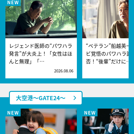
レジェンド医師の“パワハラ
“ベテラン”船越英一
発言”が大炎上！「女性はほ
ビ覚悟のパワハラ謝
んと無理」「…
否！“後輩”だけに…
2026.08.06
2
大空港～GATE24～