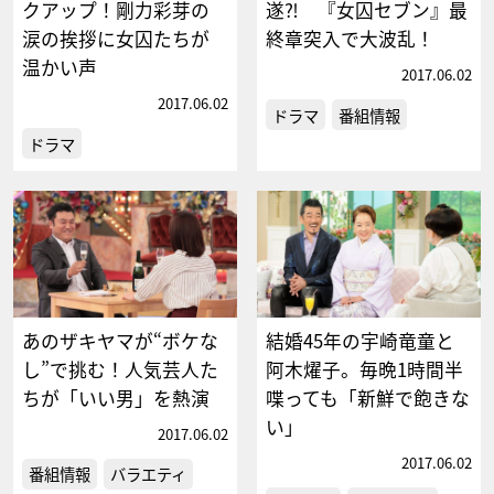
クアップ！剛力彩芽の
遂⁈ 『女囚セブン』最
涙の挨拶に女囚たちが
終章突入で大波乱！
温かい声
2017.06.02
2017.06.02
ドラマ
番組情報
ドラマ
あのザキヤマが“ボケな
結婚45年の宇崎竜童と
し”で挑む！人気芸人た
阿木燿子。毎晩1時間半
ちが「いい男」を熱演
喋っても「新鮮で飽きな
い」
2017.06.02
2017.06.02
番組情報
バラエティ