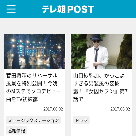
menu
テレ朝POST
菅田将暉のリハーサル
山口紗弥加、かっこよ
風景を特別公開！今晩
すぎる男装風の姿披
のMステでソロデビュー
露！『女囚セブン』第7
曲をTV初披露
話で
2017.06.02
2017.06.02
ミュージックステーション
ドラマ
番組情報