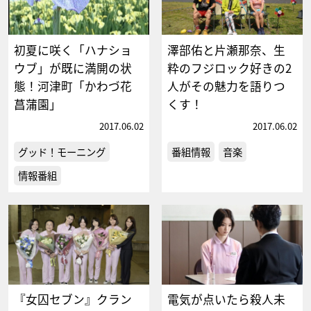
初夏に咲く「ハナショ
澤部佑と片瀬那奈、生
ウブ」が既に満開の状
粋のフジロック好きの2
態！河津町「かわづ花
人がその魅力を語りつ
菖蒲園」
くす！
2017.06.02
2017.06.02
グッド！モーニング
番組情報
音楽
情報番組
『女囚セブン』クラン
電気が点いたら殺人未