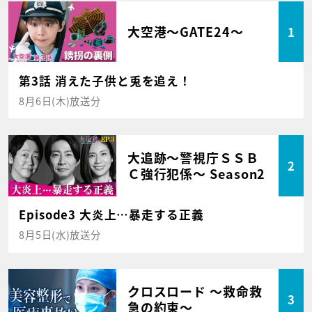
大空港～GATE24～
1
第3話 消えた子供と兎を追え！
8月6日(木)放送分
大追跡～警視庁ＳＳＢ
2
Ｃ強行犯係～ Season2
Episode3 大炎上…暴走する正義
8月5日(水)放送分
クロスロード ～救命救
3
急の約束～